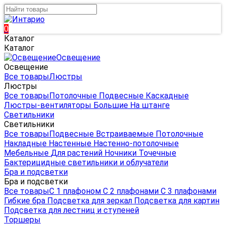
0
Каталог
Каталог
Освещение
Освещение
Все товары
Люстры
Люстры
Все товары
Потолочные
Подвесные
Каскадные
Люстры-вентиляторы
Большие
На штанге
Светильники
Светильники
Все товары
Подвесные
Встраиваемые
Потолочные
Накладные
Настенные
Настенно-потолочные
Мебельные
Для растений
Ночники
Точечные
Бактерицидные светильники и облучатели
Бра и подсветки
Бра и подсветки
Все товары
С 1 плафоном
С 2 плафонами
С 3 плафонами
Гибкие бра
Подсветка для зеркал
Подсветка для картин
Подсветка для лестниц и ступеней
Торшеры