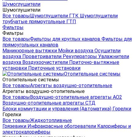
Шумоглушители
Шумоглушители
Все товары
Шумоглушители ГТК
Шумоглушители
трубчатые прямоугольные ГТП
Фильтры
Фильтры
Все товары
Фильтры для круглых каналов
Фильтры для
прямоугольных каналов
Маникюрные вытяжки
Мойки воздуха
Осушители
воздуха
Проветриватели
Рекуператоры
Увлажнители
воздуха
Воздухоочистители
Приточно-вытяжные
установки
Приточные установки
Отопительные системы
Отопительные системы
Все товары
Агрегаты воздушно-отопительные
Агрегаты воздушно-отопительные
Все товары
Воздушно-отопительные агрегаты АО2
Воздушно-отопительные агрегаты СТД
Блоки коммутации и управления (Автоматика)
Горелки
Горелки
Все товары
Жидкотопливные
Грязевики
Инфракрасные обогреватели
Калориферы и
электрокалориферы