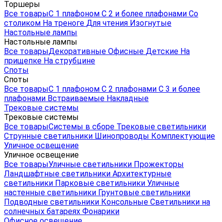
Торшеры
Все товары
С 1 плафоном
С 2 и более плафонами
Со
столиком
На треноге
Для чтения
Изогнутые
Настольные лампы
Настольные лампы
Все товары
Декоративные
Офисные
Детские
На
прищепке
На струбцине
Споты
Споты
Все товары
С 1 плафоном
С 2 плафонами
С 3 и более
плафонами
Встраиваемые
Накладные
Трековые системы
Трековые системы
Все товары
Системы в сборе
Трековые светильники
Струнные светильники
Шинопроводы
Комплектующие
Уличное освещение
Уличное освещение
Все товары
Уличные светильники
Прожекторы
Ландшафтные светильники
Архитектурные
светильники
Парковые светильники
Уличные
настенные светильники
Грунтовые светильники
Подводные светильники
Консольные
Светильники на
солнечных батареях
Фонарики
Офисное освещение