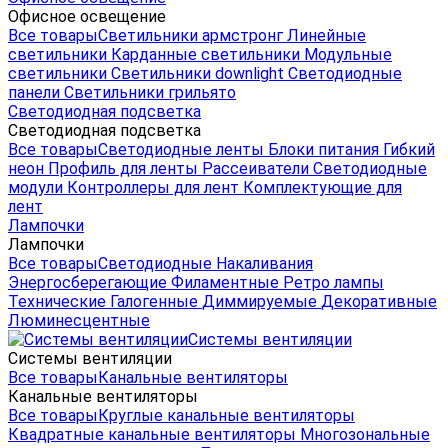
Офисное освещение
Все товары
Светильники армстронг
Линейные
светильники
Карданные светильники
Модульные
светильники
Светильники downlight
Светодиодные
панели
Светильники грильято
Светодиодная подсветка
Светодиодная подсветка
Все товары
Светодиодные ленты
Блоки питания
Гибкий
неон
Профиль для ленты
Рассеиватели
Светодиодные
модули
Контроллеры для лент
Комплектующие для
лент
Лампочки
Лампочки
Все товары
Светодиодные
Накаливания
Энергосберегающие
Филаментные
Ретро лампы
Технические
Галогенные
Диммируемые
Декоративные
Люминесцентные
Системы вентиляции
Системы вентиляции
Все товары
Канальные вентиляторы
Канальные вентиляторы
Все товары
Круглые канальные вентиляторы
Квадратные канальные вентиляторы
Многозональные