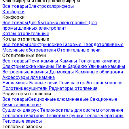
Калориферы и электрокалориферы
Все товары
Электрокалориферы
Конфорки
Конфорки
Все товары
Для бытовых электроплит
Для
промышленных электроплит
Котлы отопительные
Котлы отопительные
Все товары
Электрические
Газовые
Твердотопливные
Масляные обогреватели
Отопительные печи
Отопительные печи
Все товары
Печи-камины
Камины
Топки для каминов
Электрические камины
Печи барбекю
Уличные камины
Встроенные камины
Дымоходы
Каминные облицовки
Аксессуары для камина
Биокамины
Банные печи
Печи на отработанном масле
Полотенцесушители
Радиаторы отопления
Радиаторы отопления
Все товары
Секционные алюминиевые
Секционные
биметаллические
Сушилки для рук
Теплоноситель для систем отопления
Тепловентиляторы
Тепловые пушки
Теплогенераторы
Тепловые завесы
Тепловые завесы