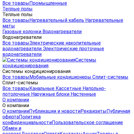
Все товары
Промышленные
Теплые полы
Теплые полы
Все товары
Нагревательный кабель
Нагревательные
маты
Газовые колонки
Водонагреватели
Водонагреватели
Все товары
Электрические накопительные
водонагреватели
Электрические проточные
водонагреватели
Системы
кондиционирования
Системы кондиционирования
Все товары
Мобильные кондиционеры
Сплит-системы
Сплит-системы
Все товары
Канальные
Кассетные
Напольно-
потолочные
Наружные блоки
Настенные
О компании
О компании
О компании
Публикации и новости
Реквизиты
Публичная
оферта
Политика
конфиденциальности
Пользовательское соглашение
Обмен и
возврат
Доставка
Оплата
Контакты
Акции
Товары в