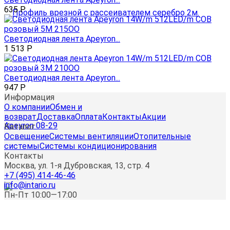
635
Р
Светодиодная лента Apeyron...
1 513
Р
Светодиодная лента Apeyron...
947
Р
Информация
О компании
Обмен и
возврат
Доставка
Оплата
Контакты
Акции
Каталог
Освещение
Системы вентиляции
Отопительные
системы
Системы кондиционирования
Контакты
Москва, ул. 1-я Дубровская, 13, стр. 4
+7 (495) 414-46-46
info@intario.ru
Пн-Пт 10:00—17:00