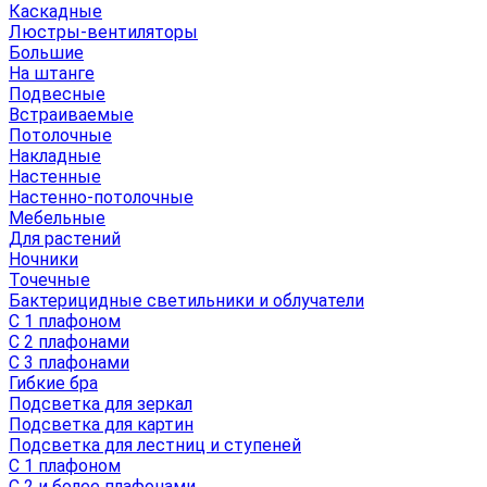
Каскадные
Люстры-вентиляторы
Большие
На штанге
Подвесные
Встраиваемые
Потолочные
Накладные
Настенные
Настенно-потолочные
Мебельные
Для растений
Ночники
Точечные
Бактерицидные светильники и облучатели
С 1 плафоном
С 2 плафонами
С 3 плафонами
Гибкие бра
Подсветка для зеркал
Подсветка для картин
Подсветка для лестниц и ступеней
С 1 плафоном
С 2 и более плафонами