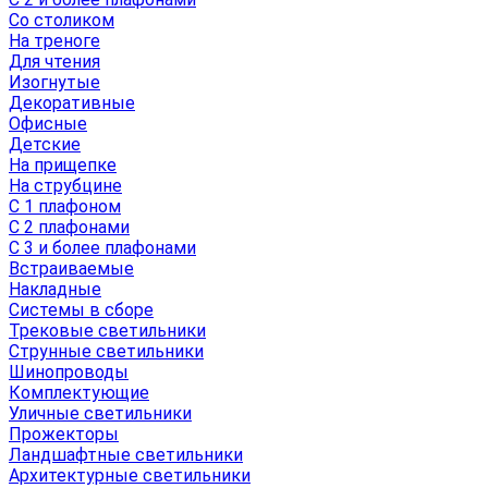
Со столиком
На треноге
Для чтения
Изогнутые
Декоративные
Офисные
Детские
На прищепке
На струбцине
С 1 плафоном
С 2 плафонами
С 3 и более плафонами
Встраиваемые
Накладные
Системы в сборе
Трековые светильники
Струнные светильники
Шинопроводы
Комплектующие
Уличные светильники
Прожекторы
Ландшафтные светильники
Архитектурные светильники