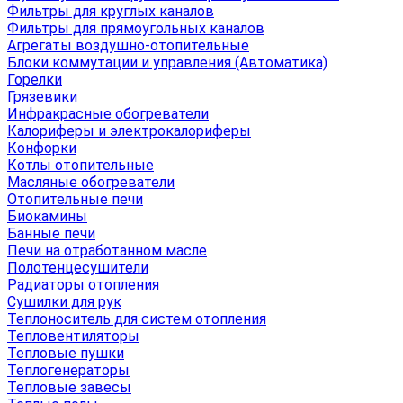
Фильтры для круглых каналов
Фильтры для прямоугольных каналов
Агрегаты воздушно-отопительные
Блоки коммутации и управления (Автоматика)
Горелки
Грязевики
Инфракрасные обогреватели
Калориферы и электрокалориферы
Конфорки
Котлы отопительные
Масляные обогреватели
Отопительные печи
Биокамины
Банные печи
Печи на отработанном масле
Полотенцесушители
Радиаторы отопления
Сушилки для рук
Теплоноситель для систем отопления
Тепловентиляторы
Тепловые пушки
Теплогенераторы
Тепловые завесы