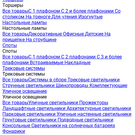
Торшеры
Все товары
С 1 плафоном
С 2 и более плафонами
Со
столиком
На треноге
Для чтения
Изогнутые
Настольные лампы
Настольные лампы
Все товары
Декоративные
Офисные
Детские
На
прищепке
На струбцине
Споты
Споты
Все товары
С 1 плафоном
С 2 плафонами
С 3 и более
плафонами
Встраиваемые
Накладные
Трековые системы
Трековые системы
Все товары
Системы в сборе
Трековые светильники
Струнные светильники
Шинопроводы
Комплектующие
Уличное освещение
Уличное освещение
Все товары
Уличные светильники
Прожекторы
Ландшафтные светильники
Архитектурные светильники
Парковые светильники
Уличные настенные светильники
Грунтовые светильники
Подводные светильники
Консольные
Светильники на солнечных батареях
Фонарики