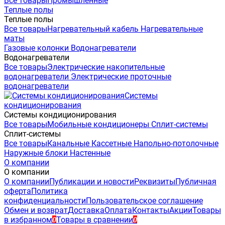
Все товары
Промышленные
Теплые полы
Теплые полы
Все товары
Нагревательный кабель
Нагревательные
маты
Газовые колонки
Водонагреватели
Водонагреватели
Все товары
Электрические накопительные
водонагреватели
Электрические проточные
водонагреватели
Системы
кондиционирования
Системы кондиционирования
Все товары
Мобильные кондиционеры
Сплит-системы
Сплит-системы
Все товары
Канальные
Кассетные
Напольно-потолочные
Наружные блоки
Настенные
О компании
О компании
О компании
Публикации и новости
Реквизиты
Публичная
оферта
Политика
конфиденциальности
Пользовательское соглашение
Обмен и возврат
Доставка
Оплата
Контакты
Акции
Товары
в избранном
Товары в сравнении
0
0