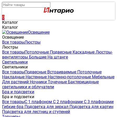
0
Каталог
Каталог
Освещение
Освещение
Все товары
Люстры
Люстры
Все товары
Потолочные
Подвесные
Каскадные
Люстры-
вентиляторы
Большие
На штанге
Светильники
Светильники
Все товары
Подвесные
Встраиваемые
Потолочные
Накладные
Настенные
Настенно-потолочные
Мебельные
Для растений
Ночники
Точечные
Бактерицидные
светильники и облучатели
Бра и подсветки
Бра и подсветки
Все товары
С 1 плафоном
С 2 плафонами
С 3 плафонами
Гибкие бра
Подсветка для зеркал
Подсветка для картин
Подсветка для лестниц и ступеней
Торшеры