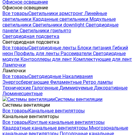
Офисное освещение
Офисное освещение
Все товары
Светильники армстронг
Линейные
светильники
Карданные светильники
Модульные
светильники
Светильники downlight
Светодиодные
панели
Светильники грильято
Светодиодная подсветка
Светодиодная подсветка
Все товары
Светодиодные ленты
Блоки питания
Гибкий
неон
Профиль для ленты
Рассеиватели
Светодиодные
модули
Контроллеры для лент
Комплектующие для лент
Лампочки
Лампочки
Все товары
Светодиодные
Накаливания
Энергосберегающие
Филаментные
Ретро лампы
Технические
Галогенные
Диммируемые
Декоративные
Люминесцентные
Системы вентиляции
Системы вентиляции
Все товары
Канальные вентиляторы
Канальные вентиляторы
Все товары
Круглые канальные вентиляторы
Квадратные канальные вентиляторы
Многозональные
канальные вентиляторы
Потолочные канальные