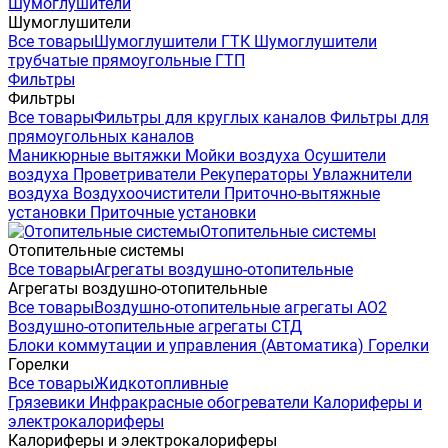
Шумоглушители
Шумоглушители
Все товары
Шумоглушители ГТК
Шумоглушители
трубчатые прямоугольные ГТП
Фильтры
Фильтры
Все товары
Фильтры для круглых каналов
Фильтры для
прямоугольных каналов
Маникюрные вытяжки
Мойки воздуха
Осушители
воздуха
Проветриватели
Рекуператоры
Увлажнители
воздуха
Воздухоочистители
Приточно-вытяжные
установки
Приточные установки
Отопительные системы
Отопительные системы
Все товары
Агрегаты воздушно-отопительные
Агрегаты воздушно-отопительные
Все товары
Воздушно-отопительные агрегаты АО2
Воздушно-отопительные агрегаты СТД
Блоки коммутации и управления (Автоматика)
Горелки
Горелки
Все товары
Жидкотопливные
Грязевики
Инфракрасные обогреватели
Калориферы и
электрокалориферы
Калориферы и электрокалориферы