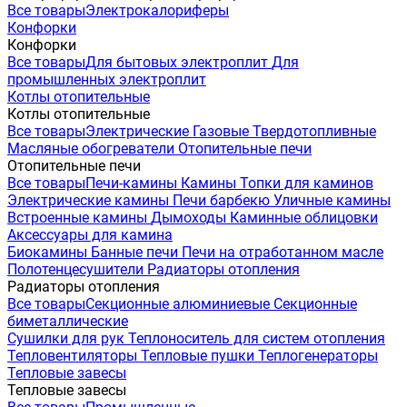
Все товары
Электрокалориферы
Конфорки
Конфорки
Все товары
Для бытовых электроплит
Для
промышленных электроплит
Котлы отопительные
Котлы отопительные
Все товары
Электрические
Газовые
Твердотопливные
Масляные обогреватели
Отопительные печи
Отопительные печи
Все товары
Печи-камины
Камины
Топки для каминов
Электрические камины
Печи барбекю
Уличные камины
Встроенные камины
Дымоходы
Каминные облицовки
Аксессуары для камина
Биокамины
Банные печи
Печи на отработанном масле
Полотенцесушители
Радиаторы отопления
Радиаторы отопления
Все товары
Секционные алюминиевые
Секционные
биметаллические
Сушилки для рук
Теплоноситель для систем отопления
Тепловентиляторы
Тепловые пушки
Теплогенераторы
Тепловые завесы
Тепловые завесы