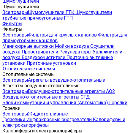
Шумоглушители
Шумоглушители
Все товары
Шумоглушители ГТК
Шумоглушители
трубчатые прямоугольные ГТП
Фильтры
Фильтры
Все товары
Фильтры для круглых каналов
Фильтры для
прямоугольных каналов
Маникюрные вытяжки
Мойки воздуха
Осушители
воздуха
Проветриватели
Рекуператоры
Увлажнители
воздуха
Воздухоочистители
Приточно-вытяжные
установки
Приточные установки
Отопительные системы
Отопительные системы
Все товары
Агрегаты воздушно-отопительные
Агрегаты воздушно-отопительные
Все товары
Воздушно-отопительные агрегаты АО2
Воздушно-отопительные агрегаты СТД
Блоки коммутации и управления (Автоматика)
Горелки
Горелки
Все товары
Жидкотопливные
Грязевики
Инфракрасные обогреватели
Калориферы и
электрокалориферы
Калориферы и электрокалориферы