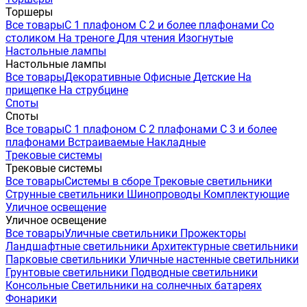
Торшеры
Все товары
С 1 плафоном
С 2 и более плафонами
Со
столиком
На треноге
Для чтения
Изогнутые
Настольные лампы
Настольные лампы
Все товары
Декоративные
Офисные
Детские
На
прищепке
На струбцине
Споты
Споты
Все товары
С 1 плафоном
С 2 плафонами
С 3 и более
плафонами
Встраиваемые
Накладные
Трековые системы
Трековые системы
Все товары
Системы в сборе
Трековые светильники
Струнные светильники
Шинопроводы
Комплектующие
Уличное освещение
Уличное освещение
Все товары
Уличные светильники
Прожекторы
Ландшафтные светильники
Архитектурные светильники
Парковые светильники
Уличные настенные светильники
Грунтовые светильники
Подводные светильники
Консольные
Светильники на солнечных батареях
Фонарики