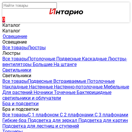
0
Каталог
Каталог
Освещение
Освещение
Все товары
Люстры
Люстры
Все товары
Потолочные
Подвесные
Каскадные
Люстры-
вентиляторы
Большие
На штанге
Светильники
Светильники
Все товары
Подвесные
Встраиваемые
Потолочные
Накладные
Настенные
Настенно-потолочные
Мебельные
Для растений
Ночники
Точечные
Бактерицидные
светильники и облучатели
Бра и подсветки
Бра и подсветки
Все товары
С 1 плафоном
С 2 плафонами
С 3 плафонами
Гибкие бра
Подсветка для зеркал
Подсветка для картин
Подсветка для лестниц и ступеней
Торшеры