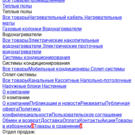
Все товары
Промышленные
Теплые полы
Теплые полы
Все товары
Нагревательный кабель
Нагревательные
маты
Газовые колонки
Водонагреватели
Водонагреватели
Все товары
Электрические накопительные
водонагреватели
Электрические проточные
водонагреватели
Системы кондиционирования
Системы кондиционирования
Все товары
Мобильные кондиционеры
Сплит-системы
Сплит-системы
Все товары
Канальные
Кассетные
Напольно-потолочные
Наружные блоки
Настенные
О компании
О компании
О компании
Публикации и новости
Реквизиты
Публичная
оферта
Политика
конфиденциальности
Пользовательское соглашение
Обмен и возврат
Доставка
Оплата
Контакты
Акции
Товары
в избранном
Товары в сравнении
0
0
Отдел продаж: