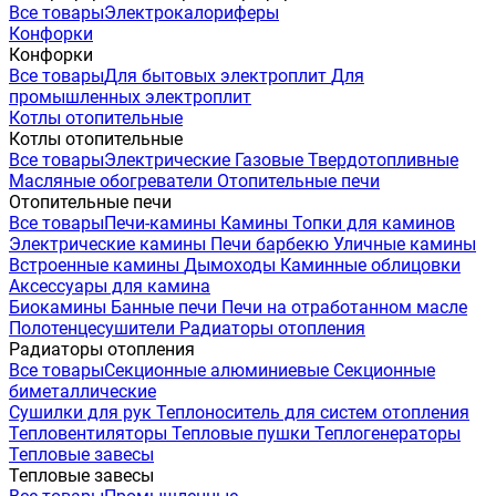
Все товары
Электрокалориферы
Конфорки
Конфорки
Все товары
Для бытовых электроплит
Для
промышленных электроплит
Котлы отопительные
Котлы отопительные
Все товары
Электрические
Газовые
Твердотопливные
Масляные обогреватели
Отопительные печи
Отопительные печи
Все товары
Печи-камины
Камины
Топки для каминов
Электрические камины
Печи барбекю
Уличные камины
Встроенные камины
Дымоходы
Каминные облицовки
Аксессуары для камина
Биокамины
Банные печи
Печи на отработанном масле
Полотенцесушители
Радиаторы отопления
Радиаторы отопления
Все товары
Секционные алюминиевые
Секционные
биметаллические
Сушилки для рук
Теплоноситель для систем отопления
Тепловентиляторы
Тепловые пушки
Теплогенераторы
Тепловые завесы
Тепловые завесы