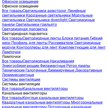
Офисное освещение
Офисное освещение
Все товары
Светильники армстронг
Линейные
светильники
Карданные светильники
Модульные
светильники
Светильники downlight
Светодиодные
панели
Светильники грильято
Светодиодная подсветка
Светодиодная подсветка
Все товары
Светодиодные ленты
Блоки питания
Гибкий
неон
Профиль для ленты
Рассеиватели
Светодиодные
модули
Контроллеры для лент
Комплектующие для лент
Лампочки
Лампочки
Все товары
Светодиодные
Накаливания
Энергосберегающие
Филаментные
Ретро лампы
Технические
Галогенные
Диммируемые
Декоративные
Люминесцентные
Системы вентиляции
Системы вентиляции
Все товары
Канальные вентиляторы
Канальные вентиляторы
Все товары
Круглые канальные вентиляторы
Квадратные канальные вентиляторы
Многозональные
канальные вентиляторы
Потолочные канальные