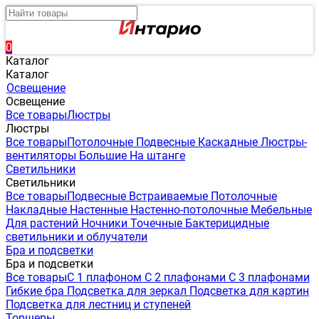
0
Каталог
Каталог
Освещение
Освещение
Все товары
Люстры
Люстры
Все товары
Потолочные
Подвесные
Каскадные
Люстры-
вентиляторы
Большие
На штанге
Светильники
Светильники
Все товары
Подвесные
Встраиваемые
Потолочные
Накладные
Настенные
Настенно-потолочные
Мебельные
Для растений
Ночники
Точечные
Бактерицидные
светильники и облучатели
Бра и подсветки
Бра и подсветки
Все товары
С 1 плафоном
С 2 плафонами
С 3 плафонами
Гибкие бра
Подсветка для зеркал
Подсветка для картин
Подсветка для лестниц и ступеней
Торшеры