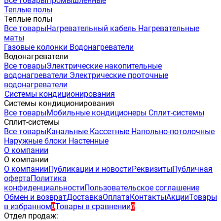
Все товары
Промышленные
Теплые полы
Теплые полы
Все товары
Нагревательный кабель
Нагревательные
маты
Газовые колонки
Водонагреватели
Водонагреватели
Все товары
Электрические накопительные
водонагреватели
Электрические проточные
водонагреватели
Системы кондиционирования
Системы кондиционирования
Все товары
Мобильные кондиционеры
Сплит-системы
Сплит-системы
Все товары
Канальные
Кассетные
Напольно-потолочные
Наружные блоки
Настенные
О компании
О компании
О компании
Публикации и новости
Реквизиты
Публичная
оферта
Политика
конфиденциальности
Пользовательское соглашение
Обмен и возврат
Доставка
Оплата
Контакты
Акции
Товары
в избранном
Товары в сравнении
0
0
Отдел продаж: