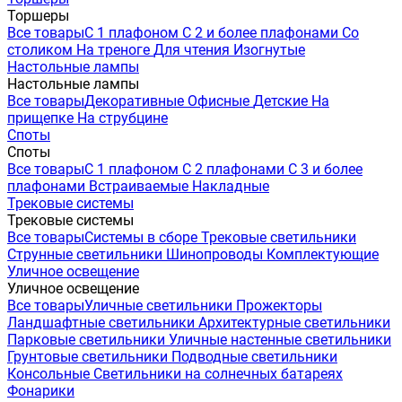
Торшеры
Все товары
С 1 плафоном
С 2 и более плафонами
Со
столиком
На треноге
Для чтения
Изогнутые
Настольные лампы
Настольные лампы
Все товары
Декоративные
Офисные
Детские
На
прищепке
На струбцине
Споты
Споты
Все товары
С 1 плафоном
С 2 плафонами
С 3 и более
плафонами
Встраиваемые
Накладные
Трековые системы
Трековые системы
Все товары
Системы в сборе
Трековые светильники
Струнные светильники
Шинопроводы
Комплектующие
Уличное освещение
Уличное освещение
Все товары
Уличные светильники
Прожекторы
Ландшафтные светильники
Архитектурные светильники
Парковые светильники
Уличные настенные светильники
Грунтовые светильники
Подводные светильники
Консольные
Светильники на солнечных батареях
Фонарики