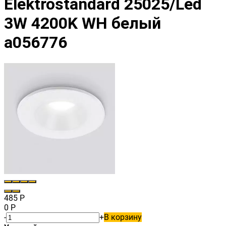
Elektrostandard 25025/Led
3W 4200K WH белый
a056776
485
Р
0
Р
-
+
В корзину