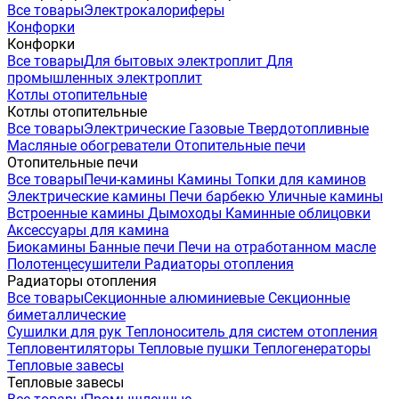
Все товары
Электрокалориферы
Конфорки
Конфорки
Все товары
Для бытовых электроплит
Для
промышленных электроплит
Котлы отопительные
Котлы отопительные
Все товары
Электрические
Газовые
Твердотопливные
Масляные обогреватели
Отопительные печи
Отопительные печи
Все товары
Печи-камины
Камины
Топки для каминов
Электрические камины
Печи барбекю
Уличные камины
Встроенные камины
Дымоходы
Каминные облицовки
Аксессуары для камина
Биокамины
Банные печи
Печи на отработанном масле
Полотенцесушители
Радиаторы отопления
Радиаторы отопления
Все товары
Секционные алюминиевые
Секционные
биметаллические
Сушилки для рук
Теплоноситель для систем отопления
Тепловентиляторы
Тепловые пушки
Теплогенераторы
Тепловые завесы
Тепловые завесы