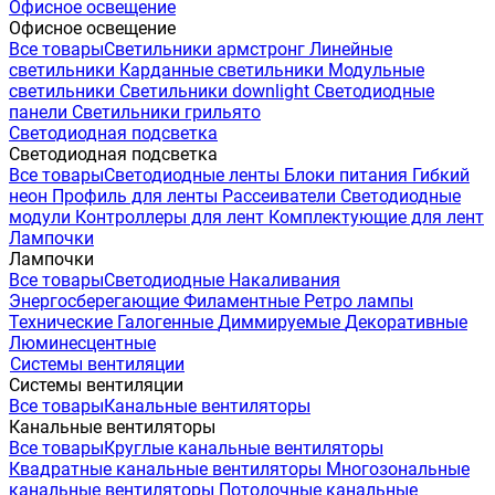
Офисное освещение
Офисное освещение
Все товары
Светильники армстронг
Линейные
светильники
Карданные светильники
Модульные
светильники
Светильники downlight
Светодиодные
панели
Светильники грильято
Светодиодная подсветка
Светодиодная подсветка
Все товары
Светодиодные ленты
Блоки питания
Гибкий
неон
Профиль для ленты
Рассеиватели
Светодиодные
модули
Контроллеры для лент
Комплектующие для лент
Лампочки
Лампочки
Все товары
Светодиодные
Накаливания
Энергосберегающие
Филаментные
Ретро лампы
Технические
Галогенные
Диммируемые
Декоративные
Люминесцентные
Системы вентиляции
Системы вентиляции
Все товары
Канальные вентиляторы
Канальные вентиляторы
Все товары
Круглые канальные вентиляторы
Квадратные канальные вентиляторы
Многозональные
канальные вентиляторы
Потолочные канальные