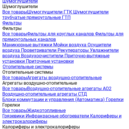
Шумоглушители
Шумоглушители
Все товары
Шумоглушители ГТК
Шумоглушители
трубчатые прямоугольные ГТП
Фильтры
Фильтры
Все товары
Фильтры для круглых каналов
Фильтры для
прямоугольных каналов
Маникюрные вытяжки
Мойки воздуха
Осушители
воздуха
Проветриватели
Рекуператоры
Увлажнители
воздуха
Воздухоочистители
Приточно-вытяжные
установки
Приточные установки
Отопительные системы
Отопительные системы
Все товары
Агрегаты воздушно-отопительные
Агрегаты воздушно-отопительные
Все товары
Воздушно-отопительные агрегаты АО2
Воздушно-отопительные агрегаты СТД
Блоки коммутации и управления (Автоматика)
Горелки
Горелки
Все товары
Жидкотопливные
Грязевики
Инфракрасные обогреватели
Калориферы и
электрокалориферы
Калориферы и электрокалориферы