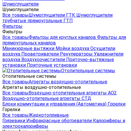
Шумоглушители
Шумоглушители
Все товары
Шумоглушители ГТК
Шумоглушители
трубчатые прямоугольные ГТП
Фильтры
Фильтры
Все товары
Фильтры для круглых каналов
Фильтры для
прямоугольных каналов
Маникюрные вытяжки
Мойки воздуха
Осушители
воздуха
Проветриватели
Рекуператоры
Увлажнители
воздуха
Воздухоочистители
Приточно-вытяжные
установки
Приточные установки
Отопительные системы
Отопительные системы
Все товары
Агрегаты воздушно-отопительные
Агрегаты воздушно-отопительные
Все товары
Воздушно-отопительные агрегаты АО2
Воздушно-отопительные агрегаты СТД
Блоки коммутации и управления (Автоматика)
Горелки
Горелки
Все товары
Жидкотопливные
Грязевики
Инфракрасные обогреватели
Калориферы и
электрокалориферы