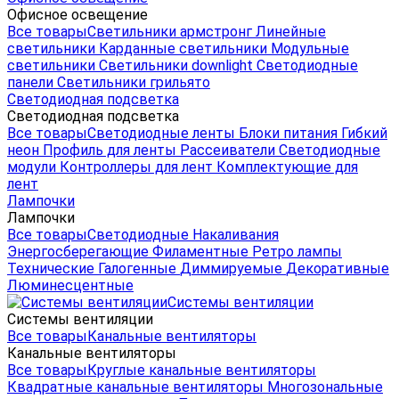
Офисное освещение
Все товары
Светильники армстронг
Линейные
светильники
Карданные светильники
Модульные
светильники
Светильники downlight
Светодиодные
панели
Светильники грильято
Светодиодная подсветка
Светодиодная подсветка
Все товары
Светодиодные ленты
Блоки питания
Гибкий
неон
Профиль для ленты
Рассеиватели
Светодиодные
модули
Контроллеры для лент
Комплектующие для
лент
Лампочки
Лампочки
Все товары
Светодиодные
Накаливания
Энергосберегающие
Филаментные
Ретро лампы
Технические
Галогенные
Диммируемые
Декоративные
Люминесцентные
Системы вентиляции
Системы вентиляции
Все товары
Канальные вентиляторы
Канальные вентиляторы
Все товары
Круглые канальные вентиляторы
Квадратные канальные вентиляторы
Многозональные