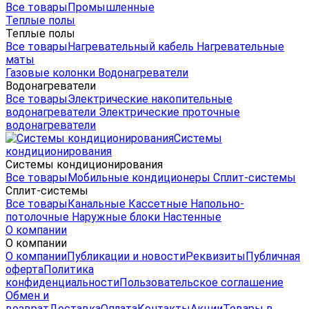
Все товары
Промышленные
Теплые полы
Теплые полы
Все товары
Нагревательный кабель
Нагревательные
маты
Газовые колонки
Водонагреватели
Водонагреватели
Все товары
Электрические накопительные
водонагреватели
Электрические проточные
водонагреватели
Системы
кондиционирования
Системы кондиционирования
Все товары
Мобильные кондиционеры
Сплит-системы
Сплит-системы
Все товары
Канальные
Кассетные
Напольно-
потолочные
Наружные блоки
Настенные
О компании
О компании
О компании
Публикации и новости
Реквизиты
Публичная
оферта
Политика
конфиденциальности
Пользовательское соглашение
Обмен и
возврат
Доставка
Оплата
Контакты
Акции
Товары в