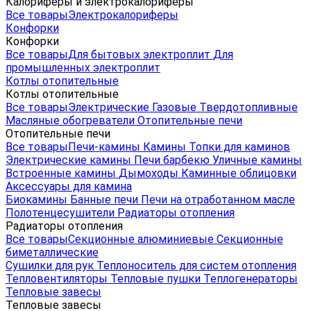
Калориферы и электрокалориферы
Все товары
Электрокалориферы
Конфорки
Конфорки
Все товары
Для бытовых электроплит
Для
промышленных электроплит
Котлы отопительные
Котлы отопительные
Все товары
Электрические
Газовые
Твердотопливные
Масляные обогреватели
Отопительные печи
Отопительные печи
Все товары
Печи-камины
Камины
Топки для каминов
Электрические камины
Печи барбекю
Уличные камины
Встроенные камины
Дымоходы
Каминные облицовки
Аксессуары для камина
Биокамины
Банные печи
Печи на отработанном масле
Полотенцесушители
Радиаторы отопления
Радиаторы отопления
Все товары
Секционные алюминиевые
Секционные
биметаллические
Сушилки для рук
Теплоноситель для систем отопления
Тепловентиляторы
Тепловые пушки
Теплогенераторы
Тепловые завесы
Тепловые завесы