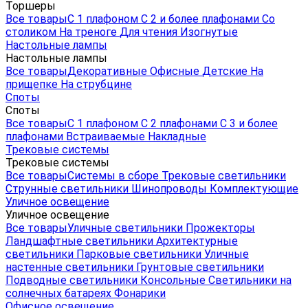
Торшеры
Все товары
С 1 плафоном
С 2 и более плафонами
Со
столиком
На треноге
Для чтения
Изогнутые
Настольные лампы
Настольные лампы
Все товары
Декоративные
Офисные
Детские
На
прищепке
На струбцине
Споты
Споты
Все товары
С 1 плафоном
С 2 плафонами
С 3 и более
плафонами
Встраиваемые
Накладные
Трековые системы
Трековые системы
Все товары
Системы в сборе
Трековые светильники
Струнные светильники
Шинопроводы
Комплектующие
Уличное освещение
Уличное освещение
Все товары
Уличные светильники
Прожекторы
Ландшафтные светильники
Архитектурные
светильники
Парковые светильники
Уличные
настенные светильники
Грунтовые светильники
Подводные светильники
Консольные
Светильники на
солнечных батареях
Фонарики
Офисное освещение