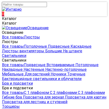
0
Каталог
Каталог
Освещение
Освещение
Все товары
Люстры
Люстры
Все товары
Потолочные
Подвесные
Каскадные
Люстры-вентиляторы
Большие
На штанге
Светильники
Светильники
Все товары
Подвесные
Встраиваемые
Потолочные
Накладные
Настенные
Настенно-потолочные
Мебельные
Для растений
Ночники
Точечные
Бактерицидные светильники и облучатели
Бра и подсветки
Бра и подсветки
Все товары
С 1 плафоном
С 2 плафонами
С 3 плафонами
Гибкие бра
Подсветка для зеркал
Подсветка для картин
Подсветка для лестниц и ступеней
Торшеры