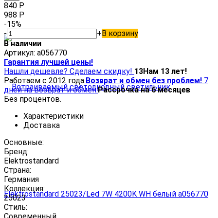
840
Р
988
Р
-15%
-
+
В корзину
В наличии
Артикул:
a056770
Гарантия лучшей цены!
Нашли дешевле? Сделаем скидку!
13
Нам 13 лет!
Работаем с 2012 года.
Возврат и обмен без проблем!
7
дней на возврат и обмен.
Рассрочка на 6 месяцев
Без процентов.
Характеристики
Доставка
Основные:
Бренд:
Elektrostandard
Страна:
Германия
Коллекция:
25023
Стиль:
Современный