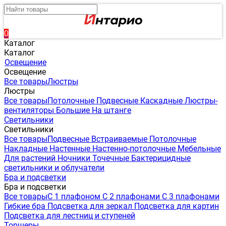
0
Каталог
Каталог
Освещение
Освещение
Все товары
Люстры
Люстры
Все товары
Потолочные
Подвесные
Каскадные
Люстры-
вентиляторы
Большие
На штанге
Светильники
Светильники
Все товары
Подвесные
Встраиваемые
Потолочные
Накладные
Настенные
Настенно-потолочные
Мебельные
Для растений
Ночники
Точечные
Бактерицидные
светильники и облучатели
Бра и подсветки
Бра и подсветки
Все товары
С 1 плафоном
С 2 плафонами
С 3 плафонами
Гибкие бра
Подсветка для зеркал
Подсветка для картин
Подсветка для лестниц и ступеней
Торшеры