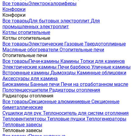
Все товары
Электрокалориферы
Конфорки
Конфорки
Все товары
Для бытовых электроплит
Для
промышленных электроплит
Котлы отопительные
Котлы отопительные
Все товары
Электрические
Газовые
Твердотопливные
Масляные обогреватели
Отопительные печи
Отопительные печи
Все товары
Печи-камины
Камины
Топки для каминов
Электрические камины
Печи барбекю
Уличные камины
Встроенные камины
Дымоходы
Каминные облицовки
Аксессуары для камина
Биокамины
Банные печи
Печи на отработанном масле
Полотенцесушители
Радиаторы отопления
Радиаторы отопления
Все товары
Секционные алюминиевые
Секционные
биметаллические
Сушилки для рук
Теплоноситель для систем отопления
Тепловентиляторы
Тепловые пушки
Теплогенераторы
Тепловые завесы
Тепловые завесы