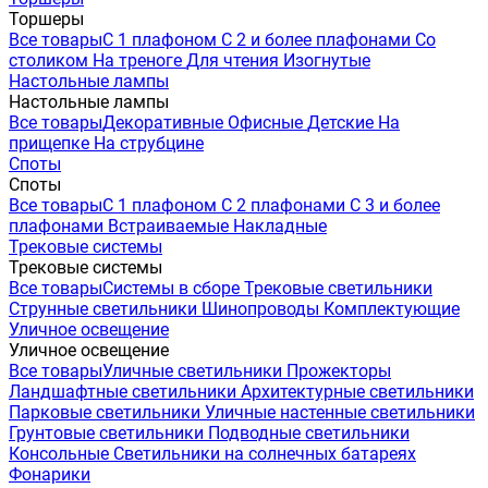
Торшеры
Все товары
С 1 плафоном
С 2 и более плафонами
Со
столиком
На треноге
Для чтения
Изогнутые
Настольные лампы
Настольные лампы
Все товары
Декоративные
Офисные
Детские
На
прищепке
На струбцине
Споты
Споты
Все товары
С 1 плафоном
С 2 плафонами
С 3 и более
плафонами
Встраиваемые
Накладные
Трековые системы
Трековые системы
Все товары
Системы в сборе
Трековые светильники
Струнные светильники
Шинопроводы
Комплектующие
Уличное освещение
Уличное освещение
Все товары
Уличные светильники
Прожекторы
Ландшафтные светильники
Архитектурные светильники
Парковые светильники
Уличные настенные светильники
Грунтовые светильники
Подводные светильники
Консольные
Светильники на солнечных батареях
Фонарики