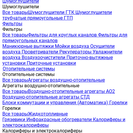
Шумоглушители
Шумоглушители
Все товары
Шумоглушители ГТК
Шумоглушители
трубчатые прямоугольные ГТП
Фильтры
Фильтры
Все товары
Фильтры для круглых каналов
Фильтры для
прямоугольных каналов
Маникюрные вытяжки
Мойки воздуха
Осушители
воздуха
Проветриватели
Рекуператоры
Увлажнители
воздуха
Воздухоочистители
Приточно-вытяжные
установки
Приточные установки
Отопительные системы
Отопительные системы
Все товары
Агрегаты воздушно-отопительные
Агрегаты воздушно-отопительные
Все товары
Воздушно-отопительные агрегаты АО2
Воздушно-отопительные агрегаты СТД
Блоки коммутации и управления (Автоматика)
Горелки
Горелки
Все товары
Жидкотопливные
Грязевики
Инфракрасные обогреватели
Калориферы и
электрокалориферы
Калориферы и электрокалориферы