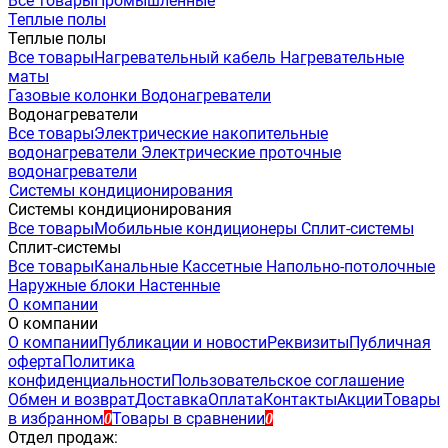
Все товары
Промышленные
Теплые полы
Теплые полы
Все товары
Нагревательный кабель
Нагревательные
маты
Газовые колонки
Водонагреватели
Водонагреватели
Все товары
Электрические накопительные
водонагреватели
Электрические проточные
водонагреватели
Системы кондиционирования
Системы кондиционирования
Все товары
Мобильные кондиционеры
Сплит-системы
Сплит-системы
Все товары
Канальные
Кассетные
Напольно-потолочные
Наружные блоки
Настенные
О компании
О компании
О компании
Публикации и новости
Реквизиты
Публичная
оферта
Политика
конфиденциальности
Пользовательское соглашение
Обмен и возврат
Доставка
Оплата
Контакты
Акции
Товары
в избранном
Товары в сравнении
0
0
Отдел продаж: