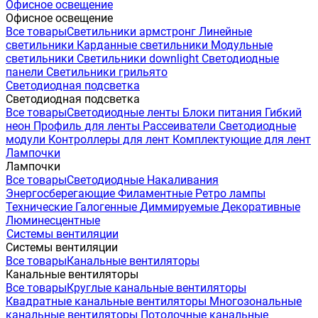
Офисное освещение
Офисное освещение
Все товары
Светильники армстронг
Линейные
светильники
Карданные светильники
Модульные
светильники
Светильники downlight
Светодиодные
панели
Светильники грильято
Светодиодная подсветка
Светодиодная подсветка
Все товары
Светодиодные ленты
Блоки питания
Гибкий
неон
Профиль для ленты
Рассеиватели
Светодиодные
модули
Контроллеры для лент
Комплектующие для лент
Лампочки
Лампочки
Все товары
Светодиодные
Накаливания
Энергосберегающие
Филаментные
Ретро лампы
Технические
Галогенные
Диммируемые
Декоративные
Люминесцентные
Системы вентиляции
Системы вентиляции
Все товары
Канальные вентиляторы
Канальные вентиляторы
Все товары
Круглые канальные вентиляторы
Квадратные канальные вентиляторы
Многозональные
канальные вентиляторы
Потолочные канальные