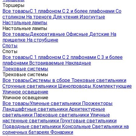
Торшеры
Все товары
С 1 плафоном
С 2 и более плафонами
Со
столиком
На треноге
Для чтения
Изогнутые
Настольные лампы
Настольные лампы
Все товары
Декоративные
Офисные
Детские
На
прищепке
На струбцине
Споты
Споты
Все товары
С 1 плафоном
С 2 плафонами
С 3 и более
плафонами
Встраиваемые
Накладные
Трековые системы
Трековые системы
Все товары
Системы в сборе
Трековые светильники
Струнные светильники
Шинопроводы
Комплектующие
Уличное освещение
Уличное освещение
Все товары
Уличные светильники
Прожекторы
Ландшафтные светильники
Архитектурные
светильники
Парковые светильники
Уличные
настенные светильники
Грунтовые светильники
Подводные светильники
Консольные
Светильники на
солнечных батареях
Фонарики