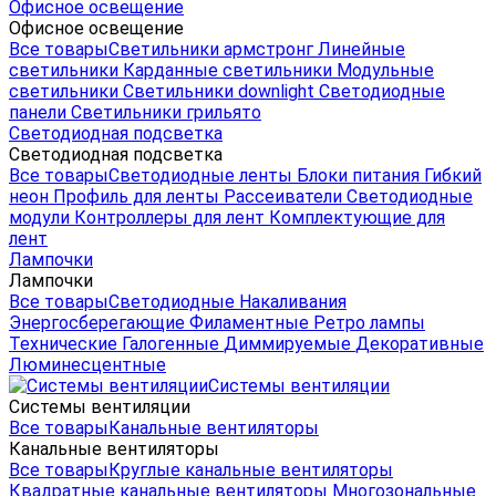
Офисное освещение
Офисное освещение
Все товары
Светильники армстронг
Линейные
светильники
Карданные светильники
Модульные
светильники
Светильники downlight
Светодиодные
панели
Светильники грильято
Светодиодная подсветка
Светодиодная подсветка
Все товары
Светодиодные ленты
Блоки питания
Гибкий
неон
Профиль для ленты
Рассеиватели
Светодиодные
модули
Контроллеры для лент
Комплектующие для
лент
Лампочки
Лампочки
Все товары
Светодиодные
Накаливания
Энергосберегающие
Филаментные
Ретро лампы
Технические
Галогенные
Диммируемые
Декоративные
Люминесцентные
Системы вентиляции
Системы вентиляции
Все товары
Канальные вентиляторы
Канальные вентиляторы
Все товары
Круглые канальные вентиляторы
Квадратные канальные вентиляторы
Многозональные