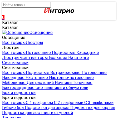
0
Каталог
Каталог
Освещение
Освещение
Все товары
Люстры
Люстры
Все товары
Потолочные
Подвесные
Каскадные
Люстры-вентиляторы
Большие
На штанге
Светильники
Светильники
Все товары
Подвесные
Встраиваемые
Потолочные
Накладные
Настенные
Настенно-потолочные
Мебельные
Для растений
Ночники
Точечные
Бактерицидные светильники и облучатели
Бра и подсветки
Бра и подсветки
Все товары
С 1 плафоном
С 2 плафонами
С 3 плафонами
Гибкие бра
Подсветка для зеркал
Подсветка для картин
Подсветка для лестниц и ступеней
Торшеры