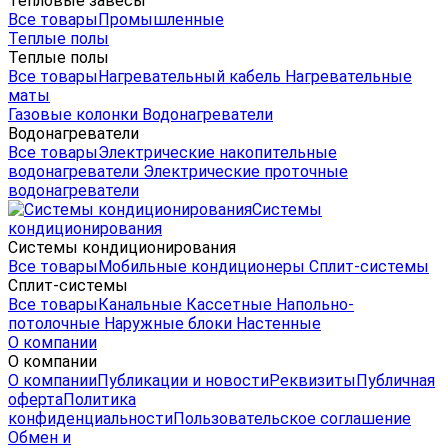
Тепловые завесы
Все товары
Промышленные
Теплые полы
Теплые полы
Все товары
Нагревательный кабель
Нагревательные
маты
Газовые колонки
Водонагреватели
Водонагреватели
Все товары
Электрические накопительные
водонагреватели
Электрические проточные
водонагреватели
Системы
кондиционирования
Системы кондиционирования
Все товары
Мобильные кондиционеры
Сплит-системы
Сплит-системы
Все товары
Канальные
Кассетные
Напольно-
потолочные
Наружные блоки
Настенные
О компании
О компании
О компании
Публикации и новости
Реквизиты
Публичная
оферта
Политика
конфиденциальности
Пользовательское соглашение
Обмен и