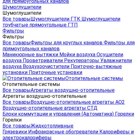
для прямоугольных каналов
Шумоглушители
Шумоглушители
Все товары
Шумоглушители ГТК
Шумоглушители
трубчатые прямоугольные ГТП
Фильтры
Фильтры
Все товары
Фильтры для круглых каналов
Фильтры для
прямоугольных каналов
Маникюрные вытяжки
Мойки воздуха
Осушители
воздуха
Проветриватели
Рекуператоры
Увлажнители
воздуха
Воздухоочистители
Приточно-вытяжные
установки
Приточные установки
Отопительные системы
Отопительные системы
Все товары
Агрегаты воздушно-отопительные
Агрегаты воздушно-отопительные
Все товары
Воздушно-отопительные агрегаты АО2
Воздушно-отопительные агрегаты СТД
Блоки коммутации и управления (Автоматика)
Горелки
Горелки
Все товары
Жидкотопливные
Грязевики
Инфракрасные обогреватели
Калориферы и
электрокалориферы