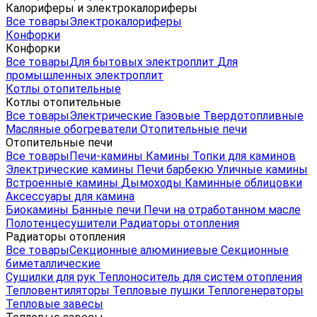
Калориферы и электрокалориферы
Все товары
Электрокалориферы
Конфорки
Конфорки
Все товары
Для бытовых электроплит
Для
промышленных электроплит
Котлы отопительные
Котлы отопительные
Все товары
Электрические
Газовые
Твердотопливные
Масляные обогреватели
Отопительные печи
Отопительные печи
Все товары
Печи-камины
Камины
Топки для каминов
Электрические камины
Печи барбекю
Уличные камины
Встроенные камины
Дымоходы
Каминные облицовки
Аксессуары для камина
Биокамины
Банные печи
Печи на отработанном масле
Полотенцесушители
Радиаторы отопления
Радиаторы отопления
Все товары
Секционные алюминиевые
Секционные
биметаллические
Сушилки для рук
Теплоноситель для систем отопления
Тепловентиляторы
Тепловые пушки
Теплогенераторы
Тепловые завесы