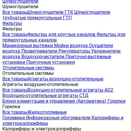
Шумоглушители
Шумоглушители
Все товары
Шумоглушители ГТК
Шумоглушители
трубчатые прямоугольные ГТП
Фильтры
Фильтры
Все товары
Фильтры для круглых каналов
Фильтры для
прямоугольных каналов
Маникюрные вытяжки
Мойки воздуха
Осушители
воздуха
Проветриватели
Рекуператоры
Увлажнители
воздуха
Воздухоочистители
Приточно-вытяжные
установки
Приточные установки
Отопительные системы
Отопительные системы
Все товары
Агрегаты воздушно-отопительные
Агрегаты воздушно-отопительные
Все товары
Воздушно-отопительные агрегаты АО2
Воздушно-отопительные агрегаты СТД
Блоки коммутации и управления (Автоматика)
Горелки
Горелки
Все товары
Жидкотопливные
Грязевики
Инфракрасные обогреватели
Калориферы и
электрокалориферы
Калориферы и электрокалориферы