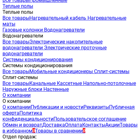
Все товары
Промышленные
Теплые полы
Теплые полы
Все товары
Нагревательный кабель
Нагревательные
маты
Газовые колонки
Водонагреватели
Водонагреватели
Все товары
Электрические накопительные
водонагреватели
Электрические проточные
водонагреватели
Системы кондиционирования
Системы кондиционирования
Все товары
Мобильные кондиционеры
Сплит-системы
Сплит-системы
Все товары
Канальные
Кассетные
Напольно-потолочные
Наружные блоки
Настенные
О компании
О компании
О компании
Публикации и новости
Реквизиты
Публичная
оферта
Политика
конфиденциальности
Пользовательское соглашение
Обмен и возврат
Доставка
Оплата
Контакты
Акции
Товары
в избранном
Товары в сравнении
0
0
Отдел продаж: