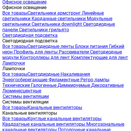
Офисное освещение
Офисное освещение
Все товары
Светильники армстронг
Линейные
светильники
Карданные светильники
Модульные
светильники
Светильники downlight
Светодиодные
панели
Светильники грильято
Светодиодная подсветка
Светодиодная подсветка
Все товары
Светодиодные ленты
Блоки питания
Гибкий
неон
Профиль для ленты
Рассеиватели
Светодиодные
модули
Контроллеры для лент
Комплектующие для лент
Лампочки
Лампочки
Все товары
Светодиодные
Накаливания
Энергосберегающие
Филаментные
Ретро лампы
Технические
Галогенные
Диммируемые
Декоративные
Люминесцентные
Системы вентиляции
Системы вентиляции
Все товары
Канальные вентиляторы
Канальные вентиляторы
Все товары
Круглые канальные вентиляторы
Квадратные канальные вентиляторы
Многозональные
канальные вентиляторы
Потолочные канальные