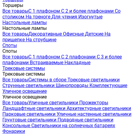
Торшеры
Все товары
С 1 плафоном
С 2 и более плафонами
Со
столиком
На треноге
Для чтения
Изогнутые
Настольные лампы
Настольные лампы
Все товары
Декоративные
Офисные
Детские
На
прищепке
На струбцине
Споты
Споты
Все товары
С 1 плафоном
С 2 плафонами
С 3 и более
плафонами
Встраиваемые
Накладные
Трековые системы
Трековые системы
Все товары
Системы в сборе
Трековые светильники
Струнные светильники
Шинопроводы
Комплектующие
Уличное освещение
Уличное освещение
Все товары
Уличные светильники
Прожекторы
Ландшафтные светильники
Архитектурные светильники
Парковые светильники
Уличные настенные светильники
Грунтовые светильники
Подводные светильники
Консольные
Светильники на солнечных батареях
Фонарики