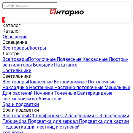
0
Каталог
Каталог
Освещение
Освещение
Все товары
Люстры
Люстры
Все товары
Потолочные
Подвесные
Каскадные
Люстры-
вентиляторы
Большие
На штанге
Светильники
Светильники
Все товары
Подвесные
Встраиваемые
Потолочные
Накладные
Настенные
Настенно-потолочные
Мебельные
Для растений
Ночники
Точечные
Бактерицидные
светильники и облучатели
Бра и подсветки
Бра и подсветки
Все товары
С 1 плафоном
С 2 плафонами
С 3 плафонами
Гибкие бра
Подсветка для зеркал
Подсветка для картин
Подсветка для лестниц и ступеней
Торшеры