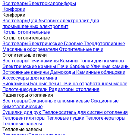
Все товары
Электрокалориферы
Конфорки
Конфорки
Все товары
Для бытовых электроплит
Для
промышленных электроплит
Котлы отопительные
Котлы отопительные
Все товары
Электрические
Газовые
Твердотопливные
Масляные обогреватели
Отопительные печи
Отопительные печи
Все товары
Печи-камины
Камины
Топки для каминов
Электрические камины
Печи барбекю
Уличные камины
Встроенные камины
Дымоходы
Каминные облицовки
Аксессуары для камина
Биокамины
Банные печи
Печи на отработанном масле
Полотенцесушители
Радиаторы отопления
Радиаторы отопления
Все товары
Секционные алюминиевые
Секционные
биметаллические
Сушилки для рук
Теплоноситель для систем отопления
Тепловентиляторы
Тепловые пушки
Теплогенераторы
Тепловые завесы
Тепловые завесы