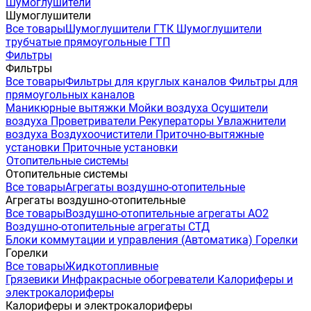
Шумоглушители
Шумоглушители
Все товары
Шумоглушители ГТК
Шумоглушители
трубчатые прямоугольные ГТП
Фильтры
Фильтры
Все товары
Фильтры для круглых каналов
Фильтры для
прямоугольных каналов
Маникюрные вытяжки
Мойки воздуха
Осушители
воздуха
Проветриватели
Рекуператоры
Увлажнители
воздуха
Воздухоочистители
Приточно-вытяжные
установки
Приточные установки
Отопительные системы
Отопительные системы
Все товары
Агрегаты воздушно-отопительные
Агрегаты воздушно-отопительные
Все товары
Воздушно-отопительные агрегаты АО2
Воздушно-отопительные агрегаты СТД
Блоки коммутации и управления (Автоматика)
Горелки
Горелки
Все товары
Жидкотопливные
Грязевики
Инфракрасные обогреватели
Калориферы и
электрокалориферы
Калориферы и электрокалориферы