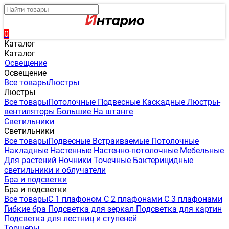
0
Каталог
Каталог
Освещение
Освещение
Все товары
Люстры
Люстры
Все товары
Потолочные
Подвесные
Каскадные
Люстры-
вентиляторы
Большие
На штанге
Светильники
Светильники
Все товары
Подвесные
Встраиваемые
Потолочные
Накладные
Настенные
Настенно-потолочные
Мебельные
Для растений
Ночники
Точечные
Бактерицидные
светильники и облучатели
Бра и подсветки
Бра и подсветки
Все товары
С 1 плафоном
С 2 плафонами
С 3 плафонами
Гибкие бра
Подсветка для зеркал
Подсветка для картин
Подсветка для лестниц и ступеней
Торшеры