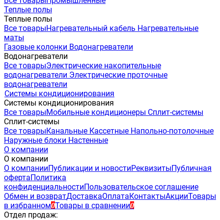
Все товары
Промышленные
Теплые полы
Теплые полы
Все товары
Нагревательный кабель
Нагревательные
маты
Газовые колонки
Водонагреватели
Водонагреватели
Все товары
Электрические накопительные
водонагреватели
Электрические проточные
водонагреватели
Системы кондиционирования
Системы кондиционирования
Все товары
Мобильные кондиционеры
Сплит-системы
Сплит-системы
Все товары
Канальные
Кассетные
Напольно-потолочные
Наружные блоки
Настенные
О компании
О компании
О компании
Публикации и новости
Реквизиты
Публичная
оферта
Политика
конфиденциальности
Пользовательское соглашение
Обмен и возврат
Доставка
Оплата
Контакты
Акции
Товары
в избранном
Товары в сравнении
0
0
Отдел продаж: