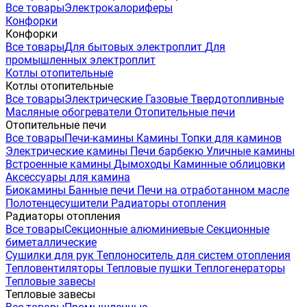
Все товары
Электрокалориферы
Конфорки
Конфорки
Все товары
Для бытовых электроплит
Для
промышленных электроплит
Котлы отопительные
Котлы отопительные
Все товары
Электрические
Газовые
Твердотопливные
Масляные обогреватели
Отопительные печи
Отопительные печи
Все товары
Печи-камины
Камины
Топки для каминов
Электрические камины
Печи барбекю
Уличные камины
Встроенные камины
Дымоходы
Каминные облицовки
Аксессуары для камина
Биокамины
Банные печи
Печи на отработанном масле
Полотенцесушители
Радиаторы отопления
Радиаторы отопления
Все товары
Секционные алюминиевые
Секционные
биметаллические
Сушилки для рук
Теплоноситель для систем отопления
Тепловентиляторы
Тепловые пушки
Теплогенераторы
Тепловые завесы
Тепловые завесы