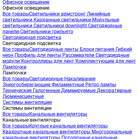
Офисное освещение
Офисное освещение
Все товары
Светильники армстронг
Линейные
светильники
Карданные светильники
Модульные
светильники
Светильники downlight
Светодиодные
панели
Светильники грильято
Светодиодная подсветка
Светодиодная подсветка
Все товары
Светодиодные ленты
Блоки питания
Гибкий
неон
Профиль для ленты
Рассеиватели
Светодиодные
модули
Контроллеры для лент
Комплектующие для лент
Лампочки
Лампочки
Все товары
Светодиодные
Накаливания
Энергосберегающие
Филаментные
Ретро лампы
Технические
Галогенные
Диммируемые
Декоративные
Люминесцентные
Системы вентиляции
Системы вентиляции
Все товары
Канальные вентиляторы
Канальные вентиляторы
Все товары
Круглые канальные вентиляторы
Квадратные канальные вентиляторы
Многозональные
канальные вентиляторы
Потолочные канальные