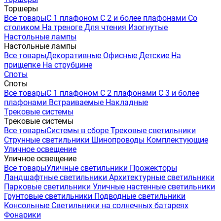
Торшеры
Все товары
С 1 плафоном
С 2 и более плафонами
Со
столиком
На треноге
Для чтения
Изогнутые
Настольные лампы
Настольные лампы
Все товары
Декоративные
Офисные
Детские
На
прищепке
На струбцине
Споты
Споты
Все товары
С 1 плафоном
С 2 плафонами
С 3 и более
плафонами
Встраиваемые
Накладные
Трековые системы
Трековые системы
Все товары
Системы в сборе
Трековые светильники
Струнные светильники
Шинопроводы
Комплектующие
Уличное освещение
Уличное освещение
Все товары
Уличные светильники
Прожекторы
Ландшафтные светильники
Архитектурные светильники
Парковые светильники
Уличные настенные светильники
Грунтовые светильники
Подводные светильники
Консольные
Светильники на солнечных батареях
Фонарики