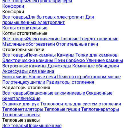
Все товары
Электрокалориферы
Конфорки
Конфорки
Все товары
Для бытовых электроплит
Для
промышленных электроплит
Котлы отопительные
Котлы отопительные
Все товары
Электрические
Газовые
Твердотопливные
Масляные обогреватели
Отопительные печи
Отопительные печи
Все товары
Печи-камины
Камины
Топки для каминов
Электрические камины
Печи барбекю
Уличные камины
Встроенные камины
Дымоходы
Каминные облицовки
Аксессуары для камина
Биокамины
Банные печи
Печи на отработанном масле
Полотенцесушители
Радиаторы отопления
Радиаторы отопления
Все товары
Секционные алюминиевые
Секционные
биметаллические
Сушилки для рук
Теплоноситель для систем отопления
Тепловентиляторы
Тепловые пушки
Теплогенераторы
Тепловые завесы
Тепловые завесы
Все товары
Промышленные