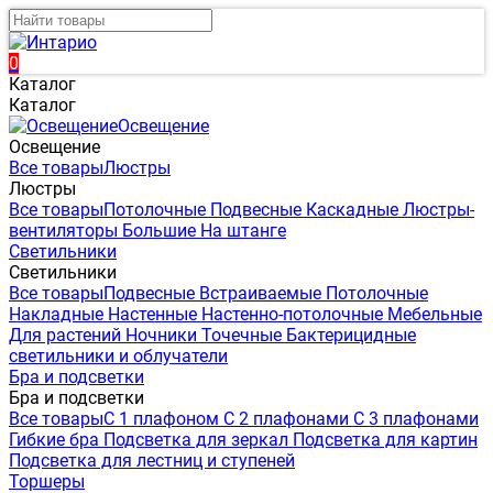
0
Каталог
Каталог
Освещение
Освещение
Все товары
Люстры
Люстры
Все товары
Потолочные
Подвесные
Каскадные
Люстры-
вентиляторы
Большие
На штанге
Светильники
Светильники
Все товары
Подвесные
Встраиваемые
Потолочные
Накладные
Настенные
Настенно-потолочные
Мебельные
Для растений
Ночники
Точечные
Бактерицидные
светильники и облучатели
Бра и подсветки
Бра и подсветки
Все товары
С 1 плафоном
С 2 плафонами
С 3 плафонами
Гибкие бра
Подсветка для зеркал
Подсветка для картин
Подсветка для лестниц и ступеней
Торшеры