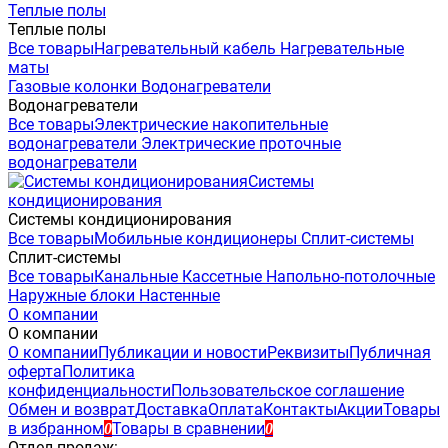
Теплые полы
Теплые полы
Все товары
Нагревательный кабель
Нагревательные
маты
Газовые колонки
Водонагреватели
Водонагреватели
Все товары
Электрические накопительные
водонагреватели
Электрические проточные
водонагреватели
Системы
кондиционирования
Системы кондиционирования
Все товары
Мобильные кондиционеры
Сплит-системы
Сплит-системы
Все товары
Канальные
Кассетные
Напольно-потолочные
Наружные блоки
Настенные
О компании
О компании
О компании
Публикации и новости
Реквизиты
Публичная
оферта
Политика
конфиденциальности
Пользовательское соглашение
Обмен и возврат
Доставка
Оплата
Контакты
Акции
Товары
в избранном
Товары в сравнении
0
0
Отдел продаж: