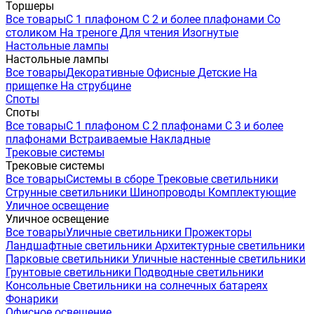
Торшеры
Все товары
С 1 плафоном
С 2 и более плафонами
Со
столиком
На треноге
Для чтения
Изогнутые
Настольные лампы
Настольные лампы
Все товары
Декоративные
Офисные
Детские
На
прищепке
На струбцине
Споты
Споты
Все товары
С 1 плафоном
С 2 плафонами
С 3 и более
плафонами
Встраиваемые
Накладные
Трековые системы
Трековые системы
Все товары
Системы в сборе
Трековые светильники
Струнные светильники
Шинопроводы
Комплектующие
Уличное освещение
Уличное освещение
Все товары
Уличные светильники
Прожекторы
Ландшафтные светильники
Архитектурные светильники
Парковые светильники
Уличные настенные светильники
Грунтовые светильники
Подводные светильники
Консольные
Светильники на солнечных батареях
Фонарики
Офисное освещение