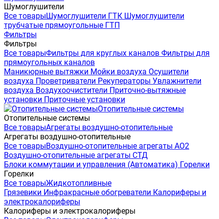
Шумоглушители
Все товары
Шумоглушители ГТК
Шумоглушители
трубчатые прямоугольные ГТП
Фильтры
Фильтры
Все товары
Фильтры для круглых каналов
Фильтры для
прямоугольных каналов
Маникюрные вытяжки
Мойки воздуха
Осушители
воздуха
Проветриватели
Рекуператоры
Увлажнители
воздуха
Воздухоочистители
Приточно-вытяжные
установки
Приточные установки
Отопительные системы
Отопительные системы
Все товары
Агрегаты воздушно-отопительные
Агрегаты воздушно-отопительные
Все товары
Воздушно-отопительные агрегаты АО2
Воздушно-отопительные агрегаты СТД
Блоки коммутации и управления (Автоматика)
Горелки
Горелки
Все товары
Жидкотопливные
Грязевики
Инфракрасные обогреватели
Калориферы и
электрокалориферы
Калориферы и электрокалориферы