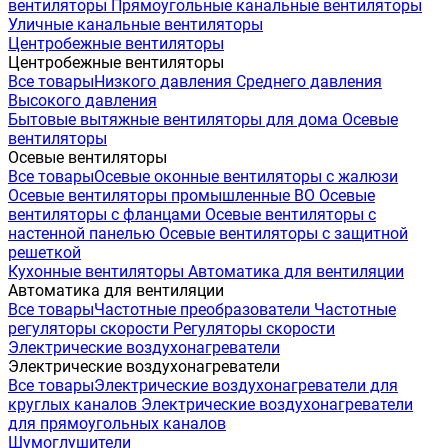
вентиляторы
Прямоугольные канальные вентиляторы
Уличные канальные вентиляторы
Центробежные вентиляторы
Центробежные вентиляторы
Все товары
Низкого давления
Среднего давления
Высокого давления
Бытовые вытяжные вентиляторы для дома
Осевые
вентиляторы
Осевые вентиляторы
Все товары
Осевые оконные вентиляторы с жалюзи
Осевые вентиляторы промышленные ВО
Осевые
вентиляторы с фланцами
Осевые вентиляторы с
настенной панелью
Осевые вентиляторы с защитной
решеткой
Кухонные вентиляторы
Автоматика для вентиляции
Автоматика для вентиляции
Все товары
Частотные преобразователи
Частотные
регуляторы скорости
Регуляторы скорости
Электрические воздухонагреватели
Электрические воздухонагреватели
Все товары
Электрические воздухонагреватели для
круглых каналов
Электрические воздухонагреватели
для прямоугольных каналов
Шумоглушители