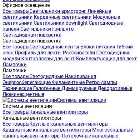
Офисное освещение
Все товары
Светильники армстронг
Линейные
светильники
Карданные светильники
Модульные
светильники
Светильники downlight
Светодиодные
панели
Светильники грильято
Светодиодная подсветка
Светодиодная подсветка
Все товары
Светодиодные ленты
Блоки питания
Гибкий
неон
Профиль для ленты
Рассеиватели
Светодиодные
модули
Контроллеры для лент
Комплектующие для лент
Лампочки
Лампочки
Все товары
Светодиодные
Накаливания
Энергосберегающие
Филаментные
Ретро лампы
Технические
Галогенные
Диммируемые
Декоративные
Люминесцентные
Системы вентиляции
Системы вентиляции
Все товары
Канальные вентиляторы
Канальные вентиляторы
Все товары
Круглые канальные вентиляторы
Квадратные канальные вентиляторы
Многозональные
канальные вентиляторы
Потолочные канальные