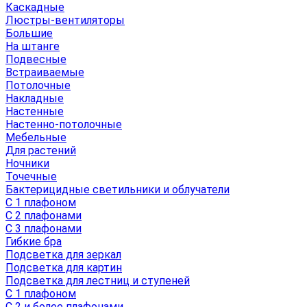
Каскадные
Люстры-вентиляторы
Большие
На штанге
Подвесные
Встраиваемые
Потолочные
Накладные
Настенные
Настенно-потолочные
Мебельные
Для растений
Ночники
Точечные
Бактерицидные светильники и облучатели
С 1 плафоном
С 2 плафонами
С 3 плафонами
Гибкие бра
Подсветка для зеркал
Подсветка для картин
Подсветка для лестниц и ступеней
С 1 плафоном
С 2 и более плафонами