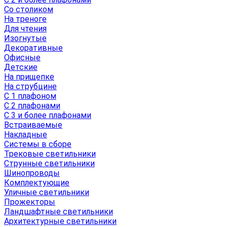
Со столиком
На треноге
Для чтения
Изогнутые
Декоративные
Офисные
Детские
На прищепке
На струбцине
С 1 плафоном
С 2 плафонами
С 3 и более плафонами
Встраиваемые
Накладные
Системы в сборе
Трековые светильники
Струнные светильники
Шинопроводы
Комплектующие
Уличные светильники
Прожекторы
Ландшафтные светильники
Архитектурные светильники