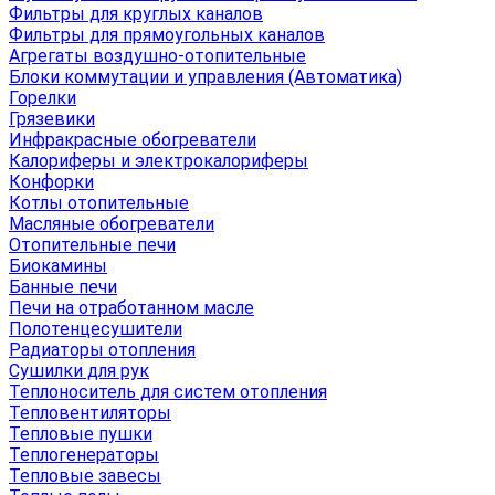
Фильтры для круглых каналов
Фильтры для прямоугольных каналов
Агрегаты воздушно-отопительные
Блоки коммутации и управления (Автоматика)
Горелки
Грязевики
Инфракрасные обогреватели
Калориферы и электрокалориферы
Конфорки
Котлы отопительные
Масляные обогреватели
Отопительные печи
Биокамины
Банные печи
Печи на отработанном масле
Полотенцесушители
Радиаторы отопления
Сушилки для рук
Теплоноситель для систем отопления
Тепловентиляторы
Тепловые пушки
Теплогенераторы
Тепловые завесы