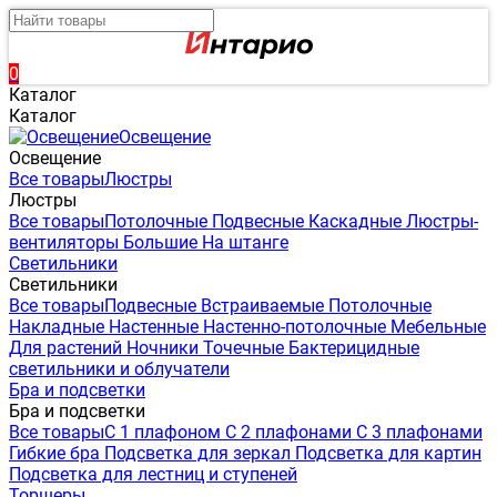
0
Каталог
Каталог
Освещение
Освещение
Все товары
Люстры
Люстры
Все товары
Потолочные
Подвесные
Каскадные
Люстры-
вентиляторы
Большие
На штанге
Светильники
Светильники
Все товары
Подвесные
Встраиваемые
Потолочные
Накладные
Настенные
Настенно-потолочные
Мебельные
Для растений
Ночники
Точечные
Бактерицидные
светильники и облучатели
Бра и подсветки
Бра и подсветки
Все товары
С 1 плафоном
С 2 плафонами
С 3 плафонами
Гибкие бра
Подсветка для зеркал
Подсветка для картин
Подсветка для лестниц и ступеней
Торшеры