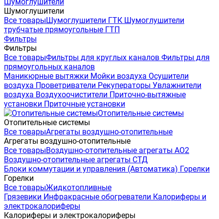
Шумоглушители
Шумоглушители
Все товары
Шумоглушители ГТК
Шумоглушители
трубчатые прямоугольные ГТП
Фильтры
Фильтры
Все товары
Фильтры для круглых каналов
Фильтры для
прямоугольных каналов
Маникюрные вытяжки
Мойки воздуха
Осушители
воздуха
Проветриватели
Рекуператоры
Увлажнители
воздуха
Воздухоочистители
Приточно-вытяжные
установки
Приточные установки
Отопительные системы
Отопительные системы
Все товары
Агрегаты воздушно-отопительные
Агрегаты воздушно-отопительные
Все товары
Воздушно-отопительные агрегаты АО2
Воздушно-отопительные агрегаты СТД
Блоки коммутации и управления (Автоматика)
Горелки
Горелки
Все товары
Жидкотопливные
Грязевики
Инфракрасные обогреватели
Калориферы и
электрокалориферы
Калориферы и электрокалориферы