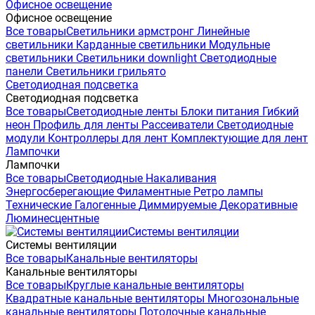
Офисное освещение
Офисное освещение
Все товары
Светильники армстронг
Линейные
светильники
Карданные светильники
Модульные
светильники
Светильники downlight
Светодиодные
панели
Светильники грильято
Светодиодная подсветка
Светодиодная подсветка
Все товары
Светодиодные ленты
Блоки питания
Гибкий
неон
Профиль для ленты
Рассеиватели
Светодиодные
модули
Контроллеры для лент
Комплектующие для лент
Лампочки
Лампочки
Все товары
Светодиодные
Накаливания
Энергосберегающие
Филаментные
Ретро лампы
Технические
Галогенные
Диммируемые
Декоративные
Люминесцентные
Системы вентиляции
Системы вентиляции
Все товары
Канальные вентиляторы
Канальные вентиляторы
Все товары
Круглые канальные вентиляторы
Квадратные канальные вентиляторы
Многозональные
канальные вентиляторы
Потолочные канальные