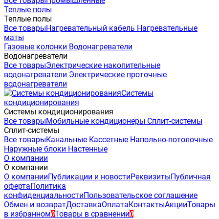
Все товары
Промышленные
Теплые полы
Теплые полы
Все товары
Нагревательный кабель
Нагревательные
маты
Газовые колонки
Водонагреватели
Водонагреватели
Все товары
Электрические накопительные
водонагреватели
Электрические проточные
водонагреватели
Системы
кондиционирования
Системы кондиционирования
Все товары
Мобильные кондиционеры
Сплит-системы
Сплит-системы
Все товары
Канальные
Кассетные
Напольно-потолочные
Наружные блоки
Настенные
О компании
О компании
О компании
Публикации и новости
Реквизиты
Публичная
оферта
Политика
конфиденциальности
Пользовательское соглашение
Обмен и возврат
Доставка
Оплата
Контакты
Акции
Товары
в избранном
Товары в сравнении
0
0