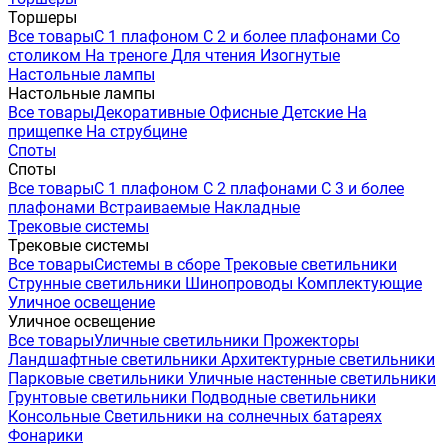
Торшеры
Все товары
С 1 плафоном
С 2 и более плафонами
Со
столиком
На треноге
Для чтения
Изогнутые
Настольные лампы
Настольные лампы
Все товары
Декоративные
Офисные
Детские
На
прищепке
На струбцине
Споты
Споты
Все товары
С 1 плафоном
С 2 плафонами
С 3 и более
плафонами
Встраиваемые
Накладные
Трековые системы
Трековые системы
Все товары
Системы в сборе
Трековые светильники
Струнные светильники
Шинопроводы
Комплектующие
Уличное освещение
Уличное освещение
Все товары
Уличные светильники
Прожекторы
Ландшафтные светильники
Архитектурные светильники
Парковые светильники
Уличные настенные светильники
Грунтовые светильники
Подводные светильники
Консольные
Светильники на солнечных батареях
Фонарики