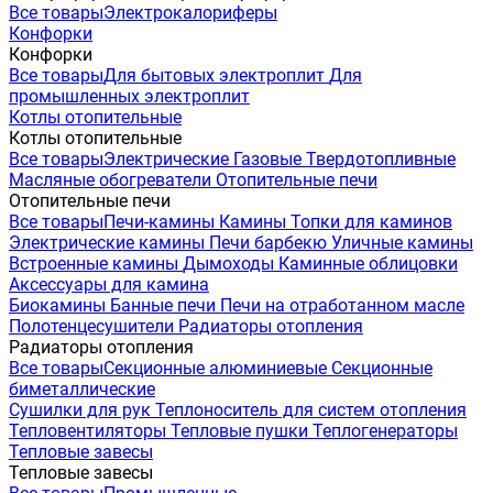
Все товары
Электрокалориферы
Конфорки
Конфорки
Все товары
Для бытовых электроплит
Для
промышленных электроплит
Котлы отопительные
Котлы отопительные
Все товары
Электрические
Газовые
Твердотопливные
Масляные обогреватели
Отопительные печи
Отопительные печи
Все товары
Печи-камины
Камины
Топки для каминов
Электрические камины
Печи барбекю
Уличные камины
Встроенные камины
Дымоходы
Каминные облицовки
Аксессуары для камина
Биокамины
Банные печи
Печи на отработанном масле
Полотенцесушители
Радиаторы отопления
Радиаторы отопления
Все товары
Секционные алюминиевые
Секционные
биметаллические
Сушилки для рук
Теплоноситель для систем отопления
Тепловентиляторы
Тепловые пушки
Теплогенераторы
Тепловые завесы
Тепловые завесы