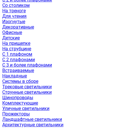
Со столиком
На треноге
Для чтения
Изогнутые
Декоративные
Офисные
Детские
На прищепке
На струбцине
С 1 плафоном
С 2 плафонами
С 3 и более плафонами
Встраиваемые
Накладные
Системы в сборе
Трековые светильники
Струнные светильники
Шинопроводы
Комплектующие
Уличные светильники
Прожекторы
Ландшафтные светильники
Архитектурные светильники