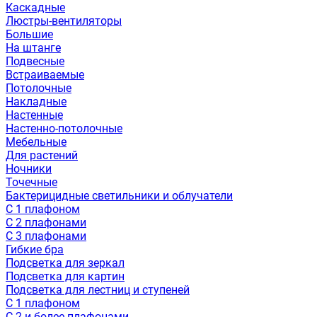
Каскадные
Люстры-вентиляторы
Большие
На штанге
Подвесные
Встраиваемые
Потолочные
Накладные
Настенные
Настенно-потолочные
Мебельные
Для растений
Ночники
Точечные
Бактерицидные светильники и облучатели
С 1 плафоном
С 2 плафонами
С 3 плафонами
Гибкие бра
Подсветка для зеркал
Подсветка для картин
Подсветка для лестниц и ступеней
С 1 плафоном
С 2 и более плафонами