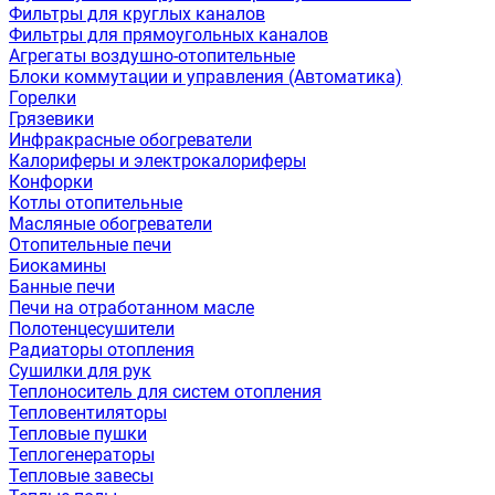
Фильтры для круглых каналов
Фильтры для прямоугольных каналов
Агрегаты воздушно-отопительные
Блоки коммутации и управления (Автоматика)
Горелки
Грязевики
Инфракрасные обогреватели
Калориферы и электрокалориферы
Конфорки
Котлы отопительные
Масляные обогреватели
Отопительные печи
Биокамины
Банные печи
Печи на отработанном масле
Полотенцесушители
Радиаторы отопления
Сушилки для рук
Теплоноситель для систем отопления
Тепловентиляторы
Тепловые пушки
Теплогенераторы
Тепловые завесы