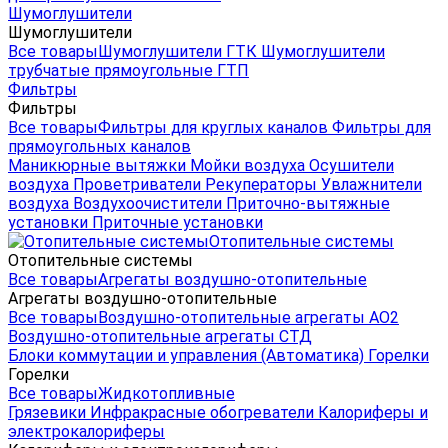
Шумоглушители
Шумоглушители
Все товары
Шумоглушители ГТК
Шумоглушители
трубчатые прямоугольные ГТП
Фильтры
Фильтры
Все товары
Фильтры для круглых каналов
Фильтры для
прямоугольных каналов
Маникюрные вытяжки
Мойки воздуха
Осушители
воздуха
Проветриватели
Рекуператоры
Увлажнители
воздуха
Воздухоочистители
Приточно-вытяжные
установки
Приточные установки
Отопительные системы
Отопительные системы
Все товары
Агрегаты воздушно-отопительные
Агрегаты воздушно-отопительные
Все товары
Воздушно-отопительные агрегаты АО2
Воздушно-отопительные агрегаты СТД
Блоки коммутации и управления (Автоматика)
Горелки
Горелки
Все товары
Жидкотопливные
Грязевики
Инфракрасные обогреватели
Калориферы и
электрокалориферы