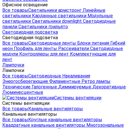
Офисное освещение
Все товары
Светильники армстронг
Линейные
светильники
Карданные светильники
Модульные
светильники
Светильники downlight
Светодиодные
панели
Светильники грильято
Светодиодная подсветка
Светодиодная подсветка
Все товары
Светодиодные ленты
Блоки питания
Гибкий
неон
Профиль для ленты
Рассеиватели
Светодиодные
модули
Контроллеры для лент
Комплектующие для
лент
Лампочки
Лампочки
Все товары
Светодиодные
Накаливания
Энергосберегающие
Филаментные
Ретро лампы
Технические
Галогенные
Диммируемые
Декоративные
Люминесцентные
Системы вентиляции
Системы вентиляции
Все товары
Канальные вентиляторы
Канальные вентиляторы
Все товары
Круглые канальные вентиляторы
Квадратные канальные вентиляторы
Многозональные