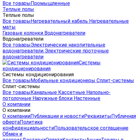
Все товары
Промышленные
Теплые полы
Теплые полы
Все товары
Нагревательный кабель
Нагревательные
маты
Газовые колонки
Водонагреватели
Водонагреватели
Все товары
Электрические накопительные
водонагреватели
Электрические проточные
водонагреватели
Системы
кондиционирования
Системы кондиционирования
Все товары
Мобильные кондиционеры
Сплит-системы
Сплит-системы
Все товары
Канальные
Кассетные
Напольно-
потолочные
Наружные блоки
Настенные
О компании
О компании
О компании
Публикации и новости
Реквизиты
Публичная
оферта
Политика
конфиденциальности
Пользовательское соглашение
Обмен и
возврат
Доставка
Оплата
Контакты
Акции
Товары в