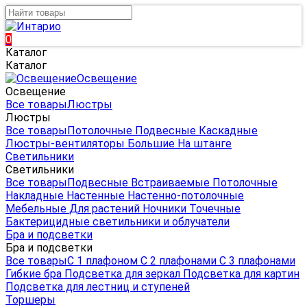
0
Каталог
Каталог
Освещение
Освещение
Все товары
Люстры
Люстры
Все товары
Потолочные
Подвесные
Каскадные
Люстры-вентиляторы
Большие
На штанге
Светильники
Светильники
Все товары
Подвесные
Встраиваемые
Потолочные
Накладные
Настенные
Настенно-потолочные
Мебельные
Для растений
Ночники
Точечные
Бактерицидные светильники и облучатели
Бра и подсветки
Бра и подсветки
Все товары
С 1 плафоном
С 2 плафонами
С 3 плафонами
Гибкие бра
Подсветка для зеркал
Подсветка для картин
Подсветка для лестниц и ступеней
Торшеры