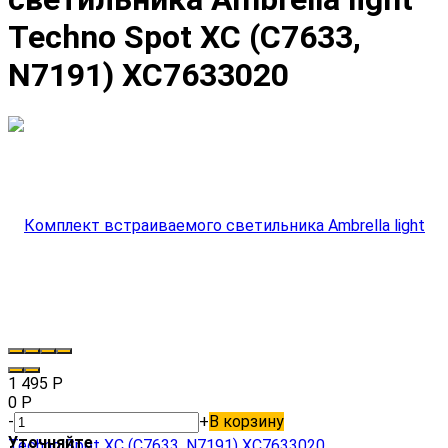
Techno Spot XC (C7633,
N7191) XC7633020
1 495
Р
0
Р
-
+
В корзину
Уточняйте