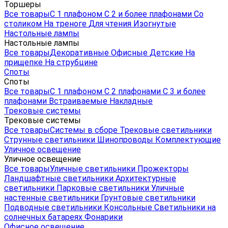
Торшеры
Все товары
С 1 плафоном
С 2 и более плафонами
Со
столиком
На треноге
Для чтения
Изогнутые
Настольные лампы
Настольные лампы
Все товары
Декоративные
Офисные
Детские
На
прищепке
На струбцине
Споты
Споты
Все товары
С 1 плафоном
С 2 плафонами
С 3 и более
плафонами
Встраиваемые
Накладные
Трековые системы
Трековые системы
Все товары
Системы в сборе
Трековые светильники
Струнные светильники
Шинопроводы
Комплектующие
Уличное освещение
Уличное освещение
Все товары
Уличные светильники
Прожекторы
Ландшафтные светильники
Архитектурные
светильники
Парковые светильники
Уличные
настенные светильники
Грунтовые светильники
Подводные светильники
Консольные
Светильники на
солнечных батареях
Фонарики
Офисное освещение