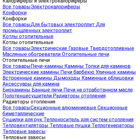
Калориферы и электрокалориферы
Все товары
Электрокалориферы
Конфорки
Конфорки
Все товары
Для бытовых электроплит
Для
промышленных электроплит
Котлы отопительные
Котлы отопительные
Все товары
Электрические
Газовые
Твердотопливные
Масляные обогреватели
Отопительные печи
Отопительные печи
Все товары
Печи-камины
Камины
Топки для каминов
Электрические камины
Печи барбекю
Уличные камины
Встроенные камины
Дымоходы
Каминные облицовки
Аксессуары для камина
Биокамины
Банные печи
Печи на отработанном масле
Полотенцесушители
Радиаторы отопления
Радиаторы отопления
Все товары
Секционные алюминиевые
Секционные
биметаллические
Сушилки для рук
Теплоноситель для систем отопления
Тепловентиляторы
Тепловые пушки
Теплогенераторы
Тепловые завесы
Тепловые завесы