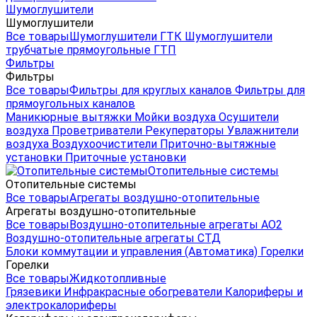
Шумоглушители
Шумоглушители
Все товары
Шумоглушители ГТК
Шумоглушители
трубчатые прямоугольные ГТП
Фильтры
Фильтры
Все товары
Фильтры для круглых каналов
Фильтры для
прямоугольных каналов
Маникюрные вытяжки
Мойки воздуха
Осушители
воздуха
Проветриватели
Рекуператоры
Увлажнители
воздуха
Воздухоочистители
Приточно-вытяжные
установки
Приточные установки
Отопительные системы
Отопительные системы
Все товары
Агрегаты воздушно-отопительные
Агрегаты воздушно-отопительные
Все товары
Воздушно-отопительные агрегаты АО2
Воздушно-отопительные агрегаты СТД
Блоки коммутации и управления (Автоматика)
Горелки
Горелки
Все товары
Жидкотопливные
Грязевики
Инфракрасные обогреватели
Калориферы и
электрокалориферы