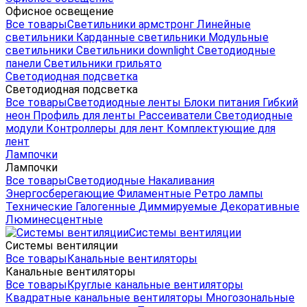
Офисное освещение
Все товары
Светильники армстронг
Линейные
светильники
Карданные светильники
Модульные
светильники
Светильники downlight
Светодиодные
панели
Светильники грильято
Светодиодная подсветка
Светодиодная подсветка
Все товары
Светодиодные ленты
Блоки питания
Гибкий
неон
Профиль для ленты
Рассеиватели
Светодиодные
модули
Контроллеры для лент
Комплектующие для
лент
Лампочки
Лампочки
Все товары
Светодиодные
Накаливания
Энергосберегающие
Филаментные
Ретро лампы
Технические
Галогенные
Диммируемые
Декоративные
Люминесцентные
Системы вентиляции
Системы вентиляции
Все товары
Канальные вентиляторы
Канальные вентиляторы
Все товары
Круглые канальные вентиляторы
Квадратные канальные вентиляторы
Многозональные