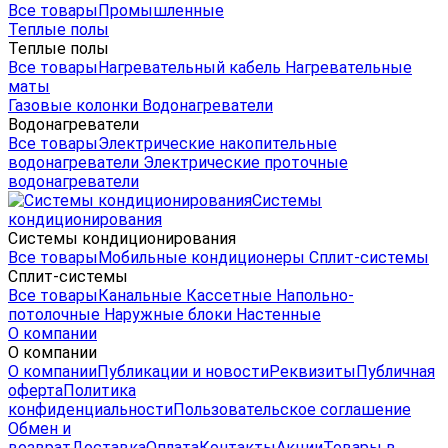
Все товары
Промышленные
Теплые полы
Теплые полы
Все товары
Нагревательный кабель
Нагревательные
маты
Газовые колонки
Водонагреватели
Водонагреватели
Все товары
Электрические накопительные
водонагреватели
Электрические проточные
водонагреватели
Системы
кондиционирования
Системы кондиционирования
Все товары
Мобильные кондиционеры
Сплит-системы
Сплит-системы
Все товары
Канальные
Кассетные
Напольно-
потолочные
Наружные блоки
Настенные
О компании
О компании
О компании
Публикации и новости
Реквизиты
Публичная
оферта
Политика
конфиденциальности
Пользовательское соглашение
Обмен и
возврат
Доставка
Оплата
Контакты
Акции
Товары в