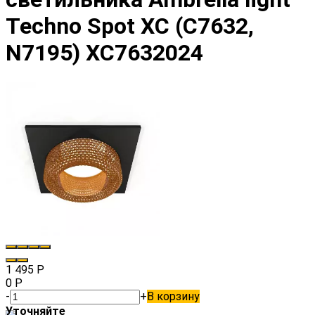
Techno Spot XC (C7632,
N7195) XC7632024
1 495
Р
0
Р
-
+
В корзину
Уточняйте