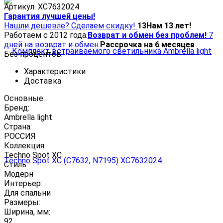
Артикул:
XC7632024
Гарантия лучшей цены!
Нашли дешевле? Сделаем скидку!
13
Нам 13 лет!
Работаем с 2012 года.
Возврат и обмен без проблем!
7
дней на возврат и обмен.
Рассрочка на 6 месяцев
Без процентов.
Характеристики
Доставка
Основные:
Бренд:
Ambrella light
Страна:
РОССИЯ
Коллекция:
Techno Spot XC
Стиль:
Модерн
Интерьер:
Для спальни
Размеры:
Ширина, мм:
92