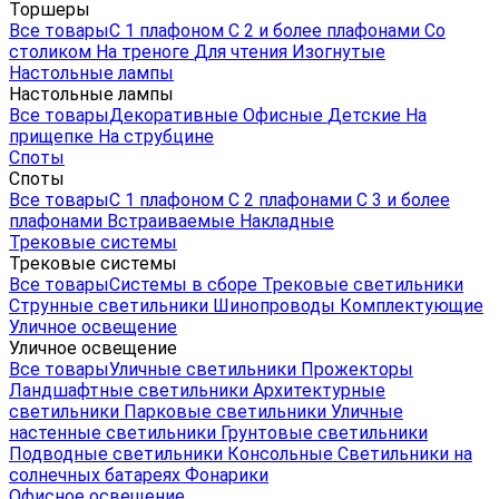
Торшеры
Все товары
С 1 плафоном
С 2 и более плафонами
Со
столиком
На треноге
Для чтения
Изогнутые
Настольные лампы
Настольные лампы
Все товары
Декоративные
Офисные
Детские
На
прищепке
На струбцине
Споты
Споты
Все товары
С 1 плафоном
С 2 плафонами
С 3 и более
плафонами
Встраиваемые
Накладные
Трековые системы
Трековые системы
Все товары
Системы в сборе
Трековые светильники
Струнные светильники
Шинопроводы
Комплектующие
Уличное освещение
Уличное освещение
Все товары
Уличные светильники
Прожекторы
Ландшафтные светильники
Архитектурные
светильники
Парковые светильники
Уличные
настенные светильники
Грунтовые светильники
Подводные светильники
Консольные
Светильники на
солнечных батареях
Фонарики
Офисное освещение