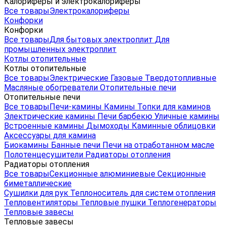
Калориферы и электрокалориферы
Все товары
Электрокалориферы
Конфорки
Конфорки
Все товары
Для бытовых электроплит
Для
промышленных электроплит
Котлы отопительные
Котлы отопительные
Все товары
Электрические
Газовые
Твердотопливные
Масляные обогреватели
Отопительные печи
Отопительные печи
Все товары
Печи-камины
Камины
Топки для каминов
Электрические камины
Печи барбекю
Уличные камины
Встроенные камины
Дымоходы
Каминные облицовки
Аксессуары для камина
Биокамины
Банные печи
Печи на отработанном масле
Полотенцесушители
Радиаторы отопления
Радиаторы отопления
Все товары
Секционные алюминиевые
Секционные
биметаллические
Сушилки для рук
Теплоноситель для систем отопления
Тепловентиляторы
Тепловые пушки
Теплогенераторы
Тепловые завесы
Тепловые завесы