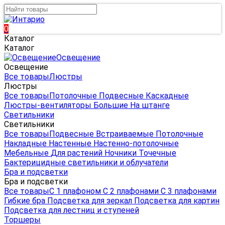
0
Каталог
Каталог
Освещение
Освещение
Все товары
Люстры
Люстры
Все товары
Потолочные
Подвесные
Каскадные
Люстры-вентиляторы
Большие
На штанге
Светильники
Светильники
Все товары
Подвесные
Встраиваемые
Потолочные
Накладные
Настенные
Настенно-потолочные
Мебельные
Для растений
Ночники
Точечные
Бактерицидные светильники и облучатели
Бра и подсветки
Бра и подсветки
Все товары
С 1 плафоном
С 2 плафонами
С 3 плафонами
Гибкие бра
Подсветка для зеркал
Подсветка для картин
Подсветка для лестниц и ступеней
Торшеры