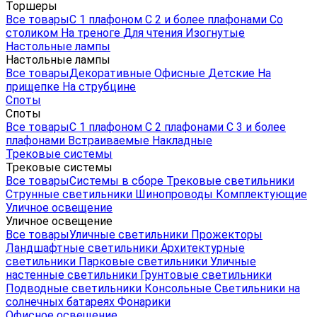
Торшеры
Все товары
С 1 плафоном
С 2 и более плафонами
Со
столиком
На треноге
Для чтения
Изогнутые
Настольные лампы
Настольные лампы
Все товары
Декоративные
Офисные
Детские
На
прищепке
На струбцине
Споты
Споты
Все товары
С 1 плафоном
С 2 плафонами
С 3 и более
плафонами
Встраиваемые
Накладные
Трековые системы
Трековые системы
Все товары
Системы в сборе
Трековые светильники
Струнные светильники
Шинопроводы
Комплектующие
Уличное освещение
Уличное освещение
Все товары
Уличные светильники
Прожекторы
Ландшафтные светильники
Архитектурные
светильники
Парковые светильники
Уличные
настенные светильники
Грунтовые светильники
Подводные светильники
Консольные
Светильники на
солнечных батареях
Фонарики
Офисное освещение