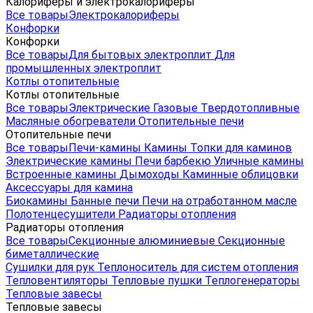
Калориферы и электрокалориферы
Все товары
Электрокалориферы
Конфорки
Конфорки
Все товары
Для бытовых электроплит
Для
промышленных электроплит
Котлы отопительные
Котлы отопительные
Все товары
Электрические
Газовые
Твердотопливные
Масляные обогреватели
Отопительные печи
Отопительные печи
Все товары
Печи-камины
Камины
Топки для каминов
Электрические камины
Печи барбекю
Уличные камины
Встроенные камины
Дымоходы
Каминные облицовки
Аксессуары для камина
Биокамины
Банные печи
Печи на отработанном масле
Полотенцесушители
Радиаторы отопления
Радиаторы отопления
Все товары
Секционные алюминиевые
Секционные
биметаллические
Сушилки для рук
Теплоноситель для систем отопления
Тепловентиляторы
Тепловые пушки
Теплогенераторы
Тепловые завесы
Тепловые завесы