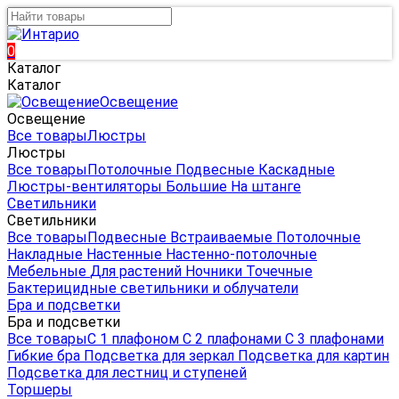
0
Каталог
Каталог
Освещение
Освещение
Все товары
Люстры
Люстры
Все товары
Потолочные
Подвесные
Каскадные
Люстры-вентиляторы
Большие
На штанге
Светильники
Светильники
Все товары
Подвесные
Встраиваемые
Потолочные
Накладные
Настенные
Настенно-потолочные
Мебельные
Для растений
Ночники
Точечные
Бактерицидные светильники и облучатели
Бра и подсветки
Бра и подсветки
Все товары
С 1 плафоном
С 2 плафонами
С 3 плафонами
Гибкие бра
Подсветка для зеркал
Подсветка для картин
Подсветка для лестниц и ступеней
Торшеры