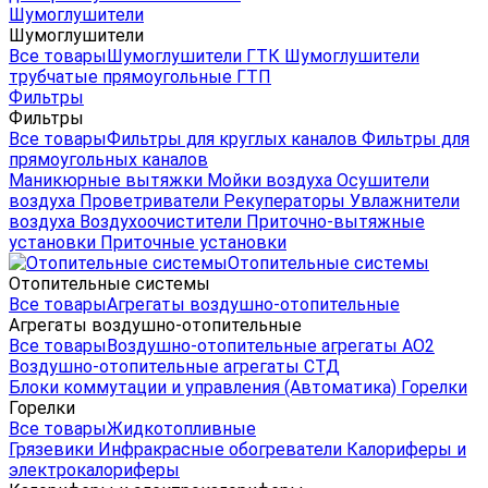
Шумоглушители
Шумоглушители
Все товары
Шумоглушители ГТК
Шумоглушители
трубчатые прямоугольные ГТП
Фильтры
Фильтры
Все товары
Фильтры для круглых каналов
Фильтры для
прямоугольных каналов
Маникюрные вытяжки
Мойки воздуха
Осушители
воздуха
Проветриватели
Рекуператоры
Увлажнители
воздуха
Воздухоочистители
Приточно-вытяжные
установки
Приточные установки
Отопительные системы
Отопительные системы
Все товары
Агрегаты воздушно-отопительные
Агрегаты воздушно-отопительные
Все товары
Воздушно-отопительные агрегаты АО2
Воздушно-отопительные агрегаты СТД
Блоки коммутации и управления (Автоматика)
Горелки
Горелки
Все товары
Жидкотопливные
Грязевики
Инфракрасные обогреватели
Калориферы и
электрокалориферы