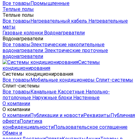
Все товары
Промышленные
Теплые полы
Теплые полы
Все товары
Нагревательный кабель
Нагревательные
маты
Газовые колонки
Водонагреватели
Водонагреватели
Все товары
Электрические накопительные
водонагреватели
Электрические проточные
водонагреватели
Системы
кондиционирования
Системы кондиционирования
Все товары
Мобильные кондиционеры
Сплит-системы
Сплит-системы
Все товары
Канальные
Кассетные
Напольно-
потолочные
Наружные блоки
Настенные
О компании
О компании
О компании
Публикации и новости
Реквизиты
Публичная
оферта
Политика
конфиденциальности
Пользовательское соглашение
Обмен и
возврат
Доставка
Оплата
Контакты
Акции
Товары в