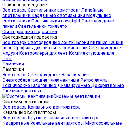
Офисное освещение
Все товары
Светильники армстронг
Линейные
светильники
Карданные светильники
Модульные
светильники
Светильники downlight
Светодиодные
панели
Светильники грильято
Светодиодная подсветка
Светодиодная подсветка
Все товары
Светодиодные ленты
Блоки питания
Гибкий
неон
Профиль для ленты
Рассеиватели
Светодиодные
модули
Контроллеры для лент
Комплектующие для
лент
Лампочки
Лампочки
Все товары
Светодиодные
Накаливания
Энергосберегающие
Филаментные
Ретро лампы
Технические
Галогенные
Диммируемые
Декоративные
Люминесцентные
Системы вентиляции
Системы вентиляции
Все товары
Канальные вентиляторы
Канальные вентиляторы
Все товары
Круглые канальные вентиляторы
Квадратные канальные вентиляторы
Многозональные