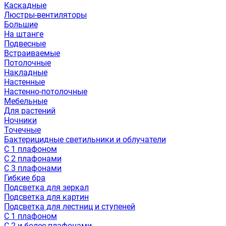
Каскадные
Люстры-вентиляторы
Большие
На штанге
Подвесные
Встраиваемые
Потолочные
Накладные
Настенные
Настенно-потолочные
Мебельные
Для растений
Ночники
Точечные
Бактерицидные светильники и облучатели
С 1 плафоном
С 2 плафонами
С 3 плафонами
Гибкие бра
Подсветка для зеркал
Подсветка для картин
Подсветка для лестниц и ступеней
С 1 плафоном
С 2 и более плафонами