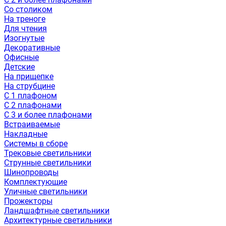
Со столиком
На треноге
Для чтения
Изогнутые
Декоративные
Офисные
Детские
На прищепке
На струбцине
С 1 плафоном
С 2 плафонами
С 3 и более плафонами
Встраиваемые
Накладные
Системы в сборе
Трековые светильники
Струнные светильники
Шинопроводы
Комплектующие
Уличные светильники
Прожекторы
Ландшафтные светильники
Архитектурные светильники