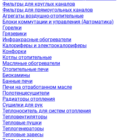
Фильтры для круглых каналов
Фильтры для прямоугольных каналов
Агрегаты воздушно-отопительные
Блоки коммутации и управления (Автоматика)
Горелки
Грязевики
Инфракрасные обогреватели
Калориферы и электрокалориферы
Конфорки
Котлы отопительные
Масляные обогреватели
Отопительные печи
Биокамины
Банные печи
Печи на отработанном масле
Полотенцесушители
Радиаторы отопления
Сушилки для рук
Теплоноситель для систем отопления
Тепловентиляторы
Тепловые пушки
Теплогенераторы
Тепловые завесы