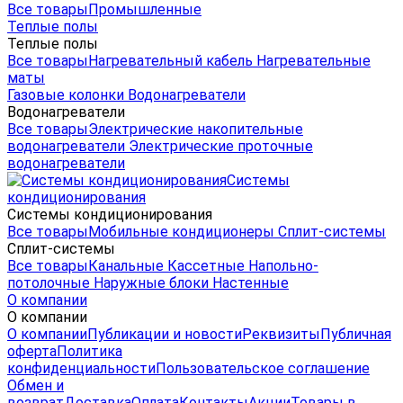
Все товары
Промышленные
Теплые полы
Теплые полы
Все товары
Нагревательный кабель
Нагревательные
маты
Газовые колонки
Водонагреватели
Водонагреватели
Все товары
Электрические накопительные
водонагреватели
Электрические проточные
водонагреватели
Системы
кондиционирования
Системы кондиционирования
Все товары
Мобильные кондиционеры
Сплит-системы
Сплит-системы
Все товары
Канальные
Кассетные
Напольно-
потолочные
Наружные блоки
Настенные
О компании
О компании
О компании
Публикации и новости
Реквизиты
Публичная
оферта
Политика
конфиденциальности
Пользовательское соглашение
Обмен и
возврат
Доставка
Оплата
Контакты
Акции
Товары в