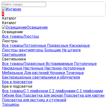
0
Каталог
Каталог
Освещение
Освещение
Все товары
Люстры
Люстры
Все товары
Потолочные
Подвесные
Каскадные
Люстры-вентиляторы
Большие
На штанге
Светильники
Светильники
Все товары
Подвесные
Встраиваемые
Потолочные
Накладные
Настенные
Настенно-потолочные
Мебельные
Для растений
Ночники
Точечные
Бактерицидные светильники и облучатели
Бра и подсветки
Бра и подсветки
Все товары
С 1 плафоном
С 2 плафонами
С 3 плафонами
Гибкие бра
Подсветка для зеркал
Подсветка для картин
Подсветка для лестниц и ступеней
Торшеры