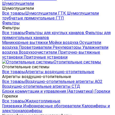
Шумоглушители
Шумоглушители
Все товары
Шумоглушители ГТК
Шумоглушители
трубчатые прямоугольные ГТП
Фильтры
Фильтры
Все товары
Фильтры для круглых каналов
Фильтры для
прямоугольных каналов
Маникюрные вытяжки
Мойки воздуха
Осушители
воздуха
Проветриватели
Рекуператоры
Увлажнители
воздуха
Воздухоочистители
Приточно-вытяжные
установки
Приточные установки
Отопительные системы
Отопительные системы
Все товары
Агрегаты воздушно-отопительные
Агрегаты воздушно-отопительные
Все товары
Воздушно-отопительные агрегаты АО2
Воздушно-отопительные агрегаты СТД
Блоки коммутации и управления (Автоматика)
Горелки
Горелки
Все товары
Жидкотопливные
Грязевики
Инфракрасные обогреватели
Калориферы и
электрокалориферы