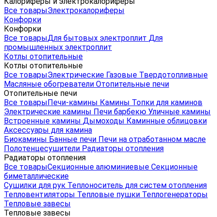
Калориферы и электрокалориферы
Все товары
Электрокалориферы
Конфорки
Конфорки
Все товары
Для бытовых электроплит
Для
промышленных электроплит
Котлы отопительные
Котлы отопительные
Все товары
Электрические
Газовые
Твердотопливные
Масляные обогреватели
Отопительные печи
Отопительные печи
Все товары
Печи-камины
Камины
Топки для каминов
Электрические камины
Печи барбекю
Уличные камины
Встроенные камины
Дымоходы
Каминные облицовки
Аксессуары для камина
Биокамины
Банные печи
Печи на отработанном масле
Полотенцесушители
Радиаторы отопления
Радиаторы отопления
Все товары
Секционные алюминиевые
Секционные
биметаллические
Сушилки для рук
Теплоноситель для систем отопления
Тепловентиляторы
Тепловые пушки
Теплогенераторы
Тепловые завесы
Тепловые завесы