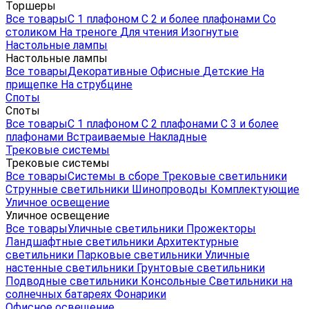
Торшеры
Все товары
С 1 плафоном
С 2 и более плафонами
Со
столиком
На треноге
Для чтения
Изогнутые
Настольные лампы
Настольные лампы
Все товары
Декоративные
Офисные
Детские
На
прищепке
На струбцине
Споты
Споты
Все товары
С 1 плафоном
С 2 плафонами
С 3 и более
плафонами
Встраиваемые
Накладные
Трековые системы
Трековые системы
Все товары
Системы в сборе
Трековые светильники
Струнные светильники
Шинопроводы
Комплектующие
Уличное освещение
Уличное освещение
Все товары
Уличные светильники
Прожекторы
Ландшафтные светильники
Архитектурные
светильники
Парковые светильники
Уличные
настенные светильники
Грунтовые светильники
Подводные светильники
Консольные
Светильники на
солнечных батареях
Фонарики
Офисное освещение