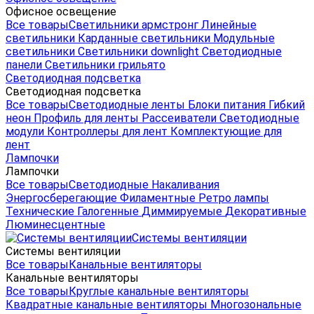
Офисное освещение
Все товары
Светильники армстронг
Линейные
светильники
Карданные светильники
Модульные
светильники
Светильники downlight
Светодиодные
панели
Светильники грильято
Светодиодная подсветка
Светодиодная подсветка
Все товары
Светодиодные ленты
Блоки питания
Гибкий
неон
Профиль для ленты
Рассеиватели
Светодиодные
модули
Контроллеры для лент
Комплектующие для
лент
Лампочки
Лампочки
Все товары
Светодиодные
Накаливания
Энергосберегающие
Филаментные
Ретро лампы
Технические
Галогенные
Диммируемые
Декоративные
Люминесцентные
Системы вентиляции
Системы вентиляции
Все товары
Канальные вентиляторы
Канальные вентиляторы
Все товары
Круглые канальные вентиляторы
Квадратные канальные вентиляторы
Многозональные