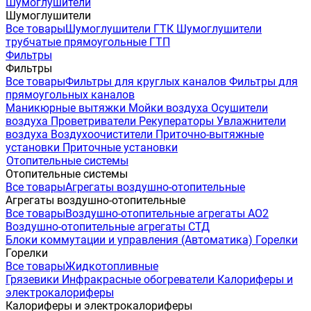
Шумоглушители
Шумоглушители
Все товары
Шумоглушители ГТК
Шумоглушители
трубчатые прямоугольные ГТП
Фильтры
Фильтры
Все товары
Фильтры для круглых каналов
Фильтры для
прямоугольных каналов
Маникюрные вытяжки
Мойки воздуха
Осушители
воздуха
Проветриватели
Рекуператоры
Увлажнители
воздуха
Воздухоочистители
Приточно-вытяжные
установки
Приточные установки
Отопительные системы
Отопительные системы
Все товары
Агрегаты воздушно-отопительные
Агрегаты воздушно-отопительные
Все товары
Воздушно-отопительные агрегаты АО2
Воздушно-отопительные агрегаты СТД
Блоки коммутации и управления (Автоматика)
Горелки
Горелки
Все товары
Жидкотопливные
Грязевики
Инфракрасные обогреватели
Калориферы и
электрокалориферы
Калориферы и электрокалориферы