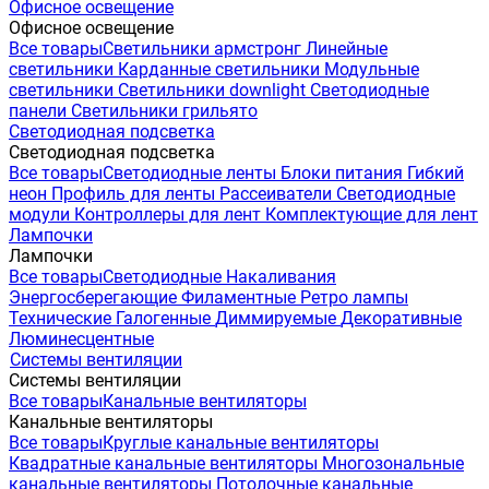
Офисное освещение
Офисное освещение
Все товары
Светильники армстронг
Линейные
светильники
Карданные светильники
Модульные
светильники
Светильники downlight
Светодиодные
панели
Светильники грильято
Светодиодная подсветка
Светодиодная подсветка
Все товары
Светодиодные ленты
Блоки питания
Гибкий
неон
Профиль для ленты
Рассеиватели
Светодиодные
модули
Контроллеры для лент
Комплектующие для лент
Лампочки
Лампочки
Все товары
Светодиодные
Накаливания
Энергосберегающие
Филаментные
Ретро лампы
Технические
Галогенные
Диммируемые
Декоративные
Люминесцентные
Системы вентиляции
Системы вентиляции
Все товары
Канальные вентиляторы
Канальные вентиляторы
Все товары
Круглые канальные вентиляторы
Квадратные канальные вентиляторы
Многозональные
канальные вентиляторы
Потолочные канальные