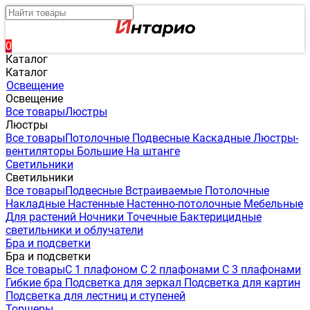
0
Каталог
Каталог
Освещение
Освещение
Все товары
Люстры
Люстры
Все товары
Потолочные
Подвесные
Каскадные
Люстры-
вентиляторы
Большие
На штанге
Светильники
Светильники
Все товары
Подвесные
Встраиваемые
Потолочные
Накладные
Настенные
Настенно-потолочные
Мебельные
Для растений
Ночники
Точечные
Бактерицидные
светильники и облучатели
Бра и подсветки
Бра и подсветки
Все товары
С 1 плафоном
С 2 плафонами
С 3 плафонами
Гибкие бра
Подсветка для зеркал
Подсветка для картин
Подсветка для лестниц и ступеней
Торшеры