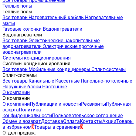
Все товары
Промышленные
Теплые полы
Теплые полы
Все товары
Нагревательный кабель
Нагревательные
маты
Газовые колонки
Водонагреватели
Водонагреватели
Все товары
Электрические накопительные
водонагреватели
Электрические проточные
водонагреватели
Системы кондиционирования
Системы кондиционирования
Все товары
Мобильные кондиционеры
Сплит-системы
Сплит-системы
Все товары
Канальные
Кассетные
Напольно-потолочные
Наружные блоки
Настенные
О компании
О компании
О компании
Публикации и новости
Реквизиты
Публичная
оферта
Политика
конфиденциальности
Пользовательское соглашение
Обмен и возврат
Доставка
Оплата
Контакты
Акции
Товары
в избранном
Товары в сравнении
0
0
Отдел продаж: