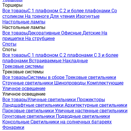
Торшеры
Все товары
С 1 плафоном
С 2 и более плафонами
Со
столиком
На треноге
Для чтения
Изогнутые
Настольные лампы
Настольные лампы
Все товары
Декоративные
Офисные
Детские
На
прищепке
На струбцине
Споты
Споты
Все товары
С 1 плафоном
С 2 плафонами
С 3 и более
плафонами
Встраиваемые
Накладные
Трековые системы
Трековые системы
Все товары
Системы в сборе
Трековые светильники
Струнные светильники
Шинопроводы
Комплектующие
Уличное освещение
Уличное освещение
Все товары
Уличные светильники
Прожекторы
Ландшафтные светильники
Архитектурные светильники
Парковые светильники
Уличные настенные светильники
Грунтовые светильники
Подводные светильники
Консольные
Светильники на солнечных батареях
Фонарики