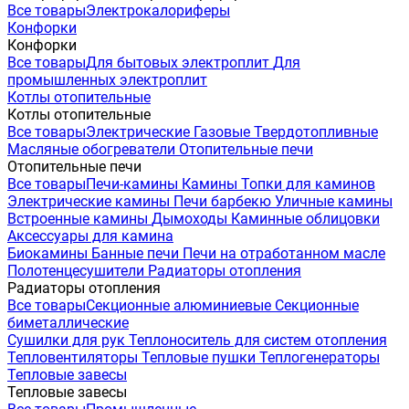
Все товары
Электрокалориферы
Конфорки
Конфорки
Все товары
Для бытовых электроплит
Для
промышленных электроплит
Котлы отопительные
Котлы отопительные
Все товары
Электрические
Газовые
Твердотопливные
Масляные обогреватели
Отопительные печи
Отопительные печи
Все товары
Печи-камины
Камины
Топки для каминов
Электрические камины
Печи барбекю
Уличные камины
Встроенные камины
Дымоходы
Каминные облицовки
Аксессуары для камина
Биокамины
Банные печи
Печи на отработанном масле
Полотенцесушители
Радиаторы отопления
Радиаторы отопления
Все товары
Секционные алюминиевые
Секционные
биметаллические
Сушилки для рук
Теплоноситель для систем отопления
Тепловентиляторы
Тепловые пушки
Теплогенераторы
Тепловые завесы
Тепловые завесы