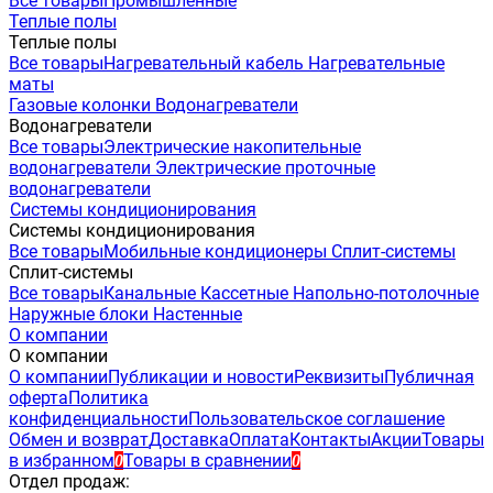
Все товары
Промышленные
Теплые полы
Теплые полы
Все товары
Нагревательный кабель
Нагревательные
маты
Газовые колонки
Водонагреватели
Водонагреватели
Все товары
Электрические накопительные
водонагреватели
Электрические проточные
водонагреватели
Системы кондиционирования
Системы кондиционирования
Все товары
Мобильные кондиционеры
Сплит-системы
Сплит-системы
Все товары
Канальные
Кассетные
Напольно-потолочные
Наружные блоки
Настенные
О компании
О компании
О компании
Публикации и новости
Реквизиты
Публичная
оферта
Политика
конфиденциальности
Пользовательское соглашение
Обмен и возврат
Доставка
Оплата
Контакты
Акции
Товары
в избранном
Товары в сравнении
0
0
Отдел продаж: