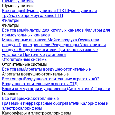
Шумоглушители
Шумоглушители
Все товары
Шумоглушители ГТК
Шумоглушители
трубчатые прямоугольные ГТП
Фильтры
Фильтры
Все товары
Фильтры для круглых каналов
Фильтры для
прямоугольных каналов
Маникюрные вытяжки
Мойки воздуха
Осушители
воздуха
Проветриватели
Рекуператоры
Увлажнители
воздуха
Воздухоочистители
Приточно-вытяжные
установки
Приточные установки
Отопительные системы
Отопительные системы
Все товары
Агрегаты воздушно-отопительные
Агрегаты воздушно-отопительные
Все товары
Воздушно-отопительные агрегаты АО2
Воздушно-отопительные агрегаты СТД
Блоки коммутации и управления (Автоматика)
Горелки
Горелки
Все товары
Жидкотопливные
Грязевики
Инфракрасные обогреватели
Калориферы и
электрокалориферы
Калориферы и электрокалориферы