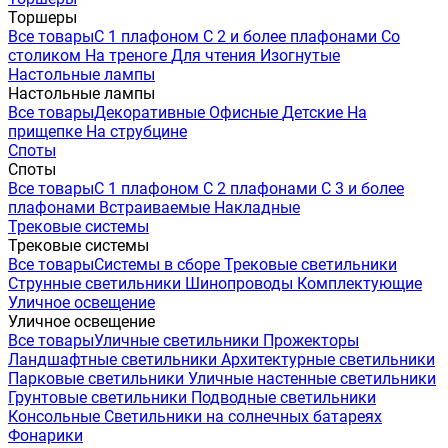
Торшеры
Все товары
С 1 плафоном
С 2 и более плафонами
Со
столиком
На треноге
Для чтения
Изогнутые
Настольные лампы
Настольные лампы
Все товары
Декоративные
Офисные
Детские
На
прищепке
На струбцине
Споты
Споты
Все товары
С 1 плафоном
С 2 плафонами
С 3 и более
плафонами
Встраиваемые
Накладные
Трековые системы
Трековые системы
Все товары
Системы в сборе
Трековые светильники
Струнные светильники
Шинопроводы
Комплектующие
Уличное освещение
Уличное освещение
Все товары
Уличные светильники
Прожекторы
Ландшафтные светильники
Архитектурные светильники
Парковые светильники
Уличные настенные светильники
Грунтовые светильники
Подводные светильники
Консольные
Светильники на солнечных батареях
Фонарики