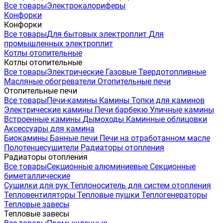
Все товары
Электрокалориферы
Конфорки
Конфорки
Все товары
Для бытовых электроплит
Для
промышленных электроплит
Котлы отопительные
Котлы отопительные
Все товары
Электрические
Газовые
Твердотопливные
Масляные обогреватели
Отопительные печи
Отопительные печи
Все товары
Печи-камины
Камины
Топки для каминов
Электрические камины
Печи барбекю
Уличные камины
Встроенные камины
Дымоходы
Каминные облицовки
Аксессуары для камина
Биокамины
Банные печи
Печи на отработанном масле
Полотенцесушители
Радиаторы отопления
Радиаторы отопления
Все товары
Секционные алюминиевые
Секционные
биметаллические
Сушилки для рук
Теплоноситель для систем отопления
Тепловентиляторы
Тепловые пушки
Теплогенераторы
Тепловые завесы
Тепловые завесы