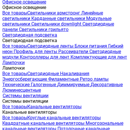
Офисное освещение
Офисное освещение
Все товары
Светильники армстронг
Линейные
светильники
Карданные светильники
Модульные
светильники
Светильники downlight
Светодиодные
панели
Светильники грильято
Светодиодная подсветка
Светодиодная подсветка
Все товары
Светодиодные ленты
Блоки питания
Гибкий
неон
Профиль для ленты
Рассеиватели
Светодиодные
модули
Контроллеры для лент
Комплектующие для лент
Лампочки
Лампочки
Все товары
Светодиодные
Накаливания
Энергосберегающие
Филаментные
Ретро лампы
Технические
Галогенные
Диммируемые
Декоративные
Люминесцентные
Системы вентиляции
Системы вентиляции
Все товары
Канальные вентиляторы
Канальные вентиляторы
Все товары
Круглые канальные вентиляторы
Квадратные канальные вентиляторы
Многозональные
канальные вентиляторы
Потолочные канальные