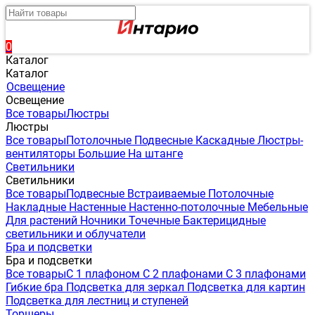
0
Каталог
Каталог
Освещение
Освещение
Все товары
Люстры
Люстры
Все товары
Потолочные
Подвесные
Каскадные
Люстры-
вентиляторы
Большие
На штанге
Светильники
Светильники
Все товары
Подвесные
Встраиваемые
Потолочные
Накладные
Настенные
Настенно-потолочные
Мебельные
Для растений
Ночники
Точечные
Бактерицидные
светильники и облучатели
Бра и подсветки
Бра и подсветки
Все товары
С 1 плафоном
С 2 плафонами
С 3 плафонами
Гибкие бра
Подсветка для зеркал
Подсветка для картин
Подсветка для лестниц и ступеней
Торшеры