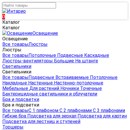
0
Каталог
Каталог
Освещение
Освещение
Все товары
Люстры
Люстры
Все товары
Потолочные
Подвесные
Каскадные
Люстры-вентиляторы
Большие
На штанге
Светильники
Светильники
Все товары
Подвесные
Встраиваемые
Потолочные
Накладные
Настенные
Настенно-потолочные
Мебельные
Для растений
Ночники
Точечные
Бактерицидные светильники и облучатели
Бра и подсветки
Бра и подсветки
Все товары
С 1 плафоном
С 2 плафонами
С 3 плафонами
Гибкие бра
Подсветка для зеркал
Подсветка для картин
Подсветка для лестниц и ступеней
Торшеры