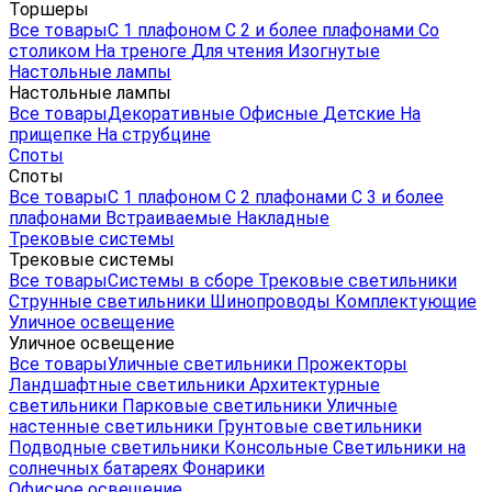
Торшеры
Все товары
С 1 плафоном
С 2 и более плафонами
Со
столиком
На треноге
Для чтения
Изогнутые
Настольные лампы
Настольные лампы
Все товары
Декоративные
Офисные
Детские
На
прищепке
На струбцине
Споты
Споты
Все товары
С 1 плафоном
С 2 плафонами
С 3 и более
плафонами
Встраиваемые
Накладные
Трековые системы
Трековые системы
Все товары
Системы в сборе
Трековые светильники
Струнные светильники
Шинопроводы
Комплектующие
Уличное освещение
Уличное освещение
Все товары
Уличные светильники
Прожекторы
Ландшафтные светильники
Архитектурные
светильники
Парковые светильники
Уличные
настенные светильники
Грунтовые светильники
Подводные светильники
Консольные
Светильники на
солнечных батареях
Фонарики
Офисное освещение