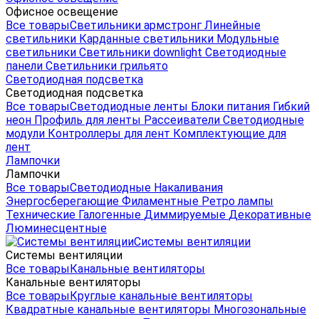
Офисное освещение
Все товары
Светильники армстронг
Линейные
светильники
Карданные светильники
Модульные
светильники
Светильники downlight
Светодиодные
панели
Светильники грильято
Светодиодная подсветка
Светодиодная подсветка
Все товары
Светодиодные ленты
Блоки питания
Гибкий
неон
Профиль для ленты
Рассеиватели
Светодиодные
модули
Контроллеры для лент
Комплектующие для
лент
Лампочки
Лампочки
Все товары
Светодиодные
Накаливания
Энергосберегающие
Филаментные
Ретро лампы
Технические
Галогенные
Диммируемые
Декоративные
Люминесцентные
Системы вентиляции
Системы вентиляции
Все товары
Канальные вентиляторы
Канальные вентиляторы
Все товары
Круглые канальные вентиляторы
Квадратные канальные вентиляторы
Многозональные