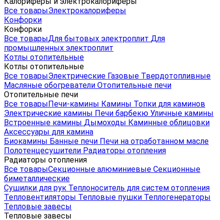
Калориферы и электрокалориферы
Все товары
Электрокалориферы
Конфорки
Конфорки
Все товары
Для бытовых электроплит
Для
промышленных электроплит
Котлы отопительные
Котлы отопительные
Все товары
Электрические
Газовые
Твердотопливные
Масляные обогреватели
Отопительные печи
Отопительные печи
Все товары
Печи-камины
Камины
Топки для каминов
Электрические камины
Печи барбекю
Уличные камины
Встроенные камины
Дымоходы
Каминные облицовки
Аксессуары для камина
Биокамины
Банные печи
Печи на отработанном масле
Полотенцесушители
Радиаторы отопления
Радиаторы отопления
Все товары
Секционные алюминиевые
Секционные
биметаллические
Сушилки для рук
Теплоноситель для систем отопления
Тепловентиляторы
Тепловые пушки
Теплогенераторы
Тепловые завесы
Тепловые завесы