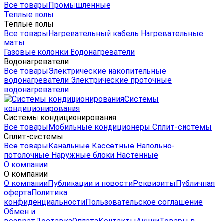
Все товары
Промышленные
Теплые полы
Теплые полы
Все товары
Нагревательный кабель
Нагревательные
маты
Газовые колонки
Водонагреватели
Водонагреватели
Все товары
Электрические накопительные
водонагреватели
Электрические проточные
водонагреватели
Системы
кондиционирования
Системы кондиционирования
Все товары
Мобильные кондиционеры
Сплит-системы
Сплит-системы
Все товары
Канальные
Кассетные
Напольно-
потолочные
Наружные блоки
Настенные
О компании
О компании
О компании
Публикации и новости
Реквизиты
Публичная
оферта
Политика
конфиденциальности
Пользовательское соглашение
Обмен и
возврат
Доставка
Оплата
Контакты
Акции
Товары в