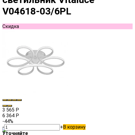
V04618-03/6PL
Скидка
3 565
Р
6 364
Р
-44%
-
+
В корзину
Уточняйте