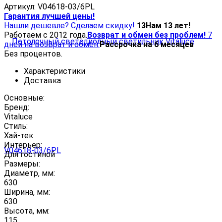
Артикул:
V04618-03/6PL
Гарантия лучшей цены!
Нашли дешевле? Сделаем скидку!
13
Нам 13 лет!
Работаем с 2012 года.
Возврат и обмен без проблем!
7
дней на возврат и обмен.
Рассрочка на 6 месяцев
Без процентов.
Характеристики
Доставка
Основные:
Бренд:
Vitaluce
Стиль:
Хай-тек
Интерьер:
Для гостиной
Размеры:
Диаметр, мм:
630
Ширина, мм:
630
Высота, мм:
115