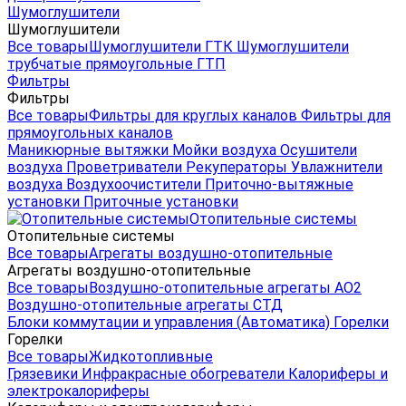
Шумоглушители
Шумоглушители
Все товары
Шумоглушители ГТК
Шумоглушители
трубчатые прямоугольные ГТП
Фильтры
Фильтры
Все товары
Фильтры для круглых каналов
Фильтры для
прямоугольных каналов
Маникюрные вытяжки
Мойки воздуха
Осушители
воздуха
Проветриватели
Рекуператоры
Увлажнители
воздуха
Воздухоочистители
Приточно-вытяжные
установки
Приточные установки
Отопительные системы
Отопительные системы
Все товары
Агрегаты воздушно-отопительные
Агрегаты воздушно-отопительные
Все товары
Воздушно-отопительные агрегаты АО2
Воздушно-отопительные агрегаты СТД
Блоки коммутации и управления (Автоматика)
Горелки
Горелки
Все товары
Жидкотопливные
Грязевики
Инфракрасные обогреватели
Калориферы и
электрокалориферы