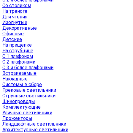
Со столиком
На треноге
Для чтения
Изогнутые
Декоративные
Офисные
Детские
На прищепке
На струбцине
С 1 плафоном
С 2 плафонами
С 3 и более плафонами
Встраиваемые
Накладные
Системы в сборе
Трековые светильники
Струнные светильники
Шинопроводы
Комплектующие
Уличные светильники
Прожекторы
Ландшафтные светильники
Архитектурные светильники