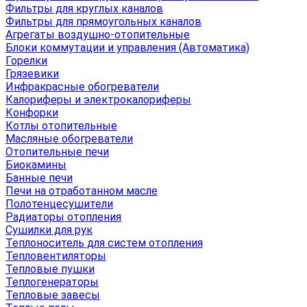
Фильтры для круглых каналов
Фильтры для прямоугольных каналов
Агрегаты воздушно-отопительные
Блоки коммутации и управления (Автоматика)
Горелки
Грязевики
Инфракрасные обогреватели
Калориферы и электрокалориферы
Конфорки
Котлы отопительные
Масляные обогреватели
Отопительные печи
Биокамины
Банные печи
Печи на отработанном масле
Полотенцесушители
Радиаторы отопления
Сушилки для рук
Теплоноситель для систем отопления
Тепловентиляторы
Тепловые пушки
Теплогенераторы
Тепловые завесы