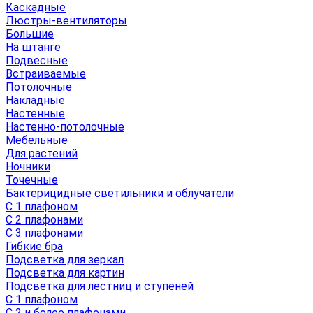
Каскадные
Люстры-вентиляторы
Большие
На штанге
Подвесные
Встраиваемые
Потолочные
Накладные
Настенные
Настенно-потолочные
Мебельные
Для растений
Ночники
Точечные
Бактерицидные светильники и облучатели
С 1 плафоном
С 2 плафонами
С 3 плафонами
Гибкие бра
Подсветка для зеркал
Подсветка для картин
Подсветка для лестниц и ступеней
С 1 плафоном
С 2 и более плафонами