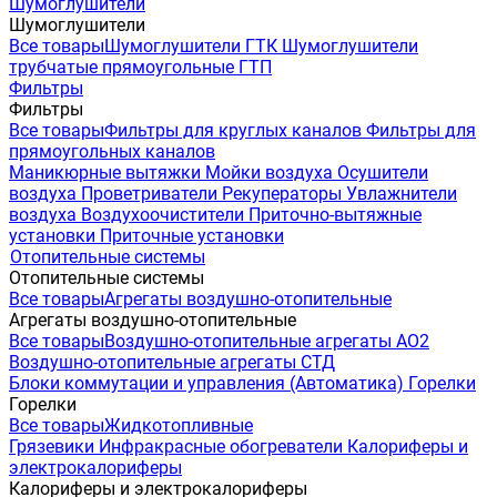
Шумоглушители
Шумоглушители
Все товары
Шумоглушители ГТК
Шумоглушители
трубчатые прямоугольные ГТП
Фильтры
Фильтры
Все товары
Фильтры для круглых каналов
Фильтры для
прямоугольных каналов
Маникюрные вытяжки
Мойки воздуха
Осушители
воздуха
Проветриватели
Рекуператоры
Увлажнители
воздуха
Воздухоочистители
Приточно-вытяжные
установки
Приточные установки
Отопительные системы
Отопительные системы
Все товары
Агрегаты воздушно-отопительные
Агрегаты воздушно-отопительные
Все товары
Воздушно-отопительные агрегаты АО2
Воздушно-отопительные агрегаты СТД
Блоки коммутации и управления (Автоматика)
Горелки
Горелки
Все товары
Жидкотопливные
Грязевики
Инфракрасные обогреватели
Калориферы и
электрокалориферы
Калориферы и электрокалориферы