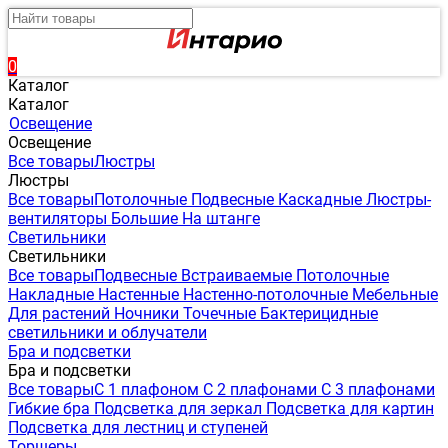
0
Каталог
Каталог
Освещение
Освещение
Все товары
Люстры
Люстры
Все товары
Потолочные
Подвесные
Каскадные
Люстры-
вентиляторы
Большие
На штанге
Светильники
Светильники
Все товары
Подвесные
Встраиваемые
Потолочные
Накладные
Настенные
Настенно-потолочные
Мебельные
Для растений
Ночники
Точечные
Бактерицидные
светильники и облучатели
Бра и подсветки
Бра и подсветки
Все товары
С 1 плафоном
С 2 плафонами
С 3 плафонами
Гибкие бра
Подсветка для зеркал
Подсветка для картин
Подсветка для лестниц и ступеней
Торшеры