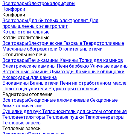
Все товары
Электрокалориферы
Конфорки
Конфорки
Все товары
Для бытовых электроплит
Для
промышленных электроплит
Котлы отопительные
Котлы отопительные
Все товары
Электрические
Газовые
Твердотопливные
Масляные обогреватели
Отопительные печи
Отопительные печи
Все товары
Печи-камины
Камины
Топки для каминов
Электрические камины
Печи барбекю
Уличные камины
Встроенные камины
Дымоходы
Каминные облицовки
Аксессуары для камина
Биокамины
Банные печи
Печи на отработанном масле
Полотенцесушители
Радиаторы отопления
Радиаторы отопления
Все товары
Секционные алюминиевые
Секционные
биметаллические
Сушилки для рук
Теплоноситель для систем отопления
Тепловентиляторы
Тепловые пушки
Теплогенераторы
Тепловые завесы
Тепловые завесы