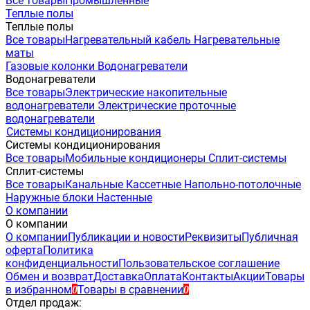
Все товары
Промышленные
Теплые полы
Теплые полы
Все товары
Нагревательный кабель
Нагревательные
маты
Газовые колонки
Водонагреватели
Водонагреватели
Все товары
Электрические накопительные
водонагреватели
Электрические проточные
водонагреватели
Системы кондиционирования
Системы кондиционирования
Все товары
Мобильные кондиционеры
Сплит-системы
Сплит-системы
Все товары
Канальные
Кассетные
Напольно-потолочные
Наружные блоки
Настенные
О компании
О компании
О компании
Публикации и новости
Реквизиты
Публичная
оферта
Политика
конфиденциальности
Пользовательское соглашение
Обмен и возврат
Доставка
Оплата
Контакты
Акции
Товары
в избранном
Товары в сравнении
0
0
Отдел продаж: