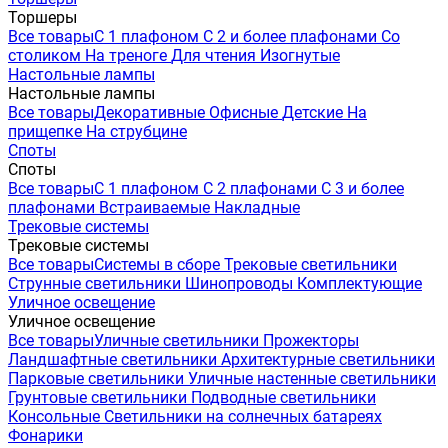
Торшеры
Все товары
С 1 плафоном
С 2 и более плафонами
Со
столиком
На треноге
Для чтения
Изогнутые
Настольные лампы
Настольные лампы
Все товары
Декоративные
Офисные
Детские
На
прищепке
На струбцине
Споты
Споты
Все товары
С 1 плафоном
С 2 плафонами
С 3 и более
плафонами
Встраиваемые
Накладные
Трековые системы
Трековые системы
Все товары
Системы в сборе
Трековые светильники
Струнные светильники
Шинопроводы
Комплектующие
Уличное освещение
Уличное освещение
Все товары
Уличные светильники
Прожекторы
Ландшафтные светильники
Архитектурные светильники
Парковые светильники
Уличные настенные светильники
Грунтовые светильники
Подводные светильники
Консольные
Светильники на солнечных батареях
Фонарики