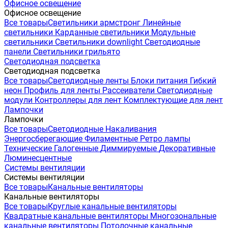
Офисное освещение
Офисное освещение
Все товары
Светильники армстронг
Линейные
светильники
Карданные светильники
Модульные
светильники
Светильники downlight
Светодиодные
панели
Светильники грильято
Светодиодная подсветка
Светодиодная подсветка
Все товары
Светодиодные ленты
Блоки питания
Гибкий
неон
Профиль для ленты
Рассеиватели
Светодиодные
модули
Контроллеры для лент
Комплектующие для лент
Лампочки
Лампочки
Все товары
Светодиодные
Накаливания
Энергосберегающие
Филаментные
Ретро лампы
Технические
Галогенные
Диммируемые
Декоративные
Люминесцентные
Системы вентиляции
Системы вентиляции
Все товары
Канальные вентиляторы
Канальные вентиляторы
Все товары
Круглые канальные вентиляторы
Квадратные канальные вентиляторы
Многозональные
канальные вентиляторы
Потолочные канальные