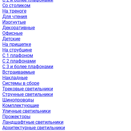
Со столиком
На треноге
Для чтения
Изогнутые
Декоративные
Офисные
Детские
На прищепке
На струбцине
С 1 плафоном
С 2 плафонами
С 3 и более плафонами
Встраиваемые
Накладные
Системы в сборе
Трековые светильники
Струнные светильники
Шинопроводы
Комплектующие
Уличные светильники
Прожекторы
Ландшафтные светильники
Архитектурные светильники