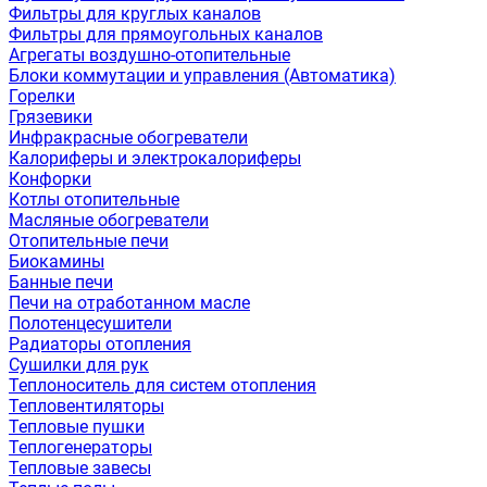
Фильтры для круглых каналов
Фильтры для прямоугольных каналов
Агрегаты воздушно-отопительные
Блоки коммутации и управления (Автоматика)
Горелки
Грязевики
Инфракрасные обогреватели
Калориферы и электрокалориферы
Конфорки
Котлы отопительные
Масляные обогреватели
Отопительные печи
Биокамины
Банные печи
Печи на отработанном масле
Полотенцесушители
Радиаторы отопления
Сушилки для рук
Теплоноситель для систем отопления
Тепловентиляторы
Тепловые пушки
Теплогенераторы
Тепловые завесы