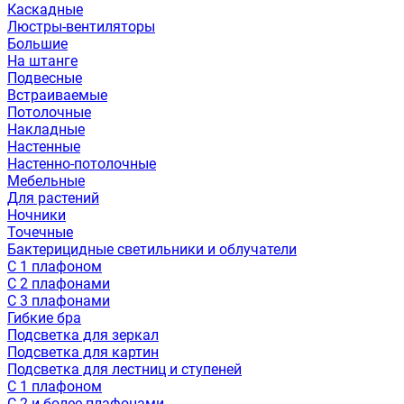
Каскадные
Люстры-вентиляторы
Большие
На штанге
Подвесные
Встраиваемые
Потолочные
Накладные
Настенные
Настенно-потолочные
Мебельные
Для растений
Ночники
Точечные
Бактерицидные светильники и облучатели
С 1 плафоном
С 2 плафонами
С 3 плафонами
Гибкие бра
Подсветка для зеркал
Подсветка для картин
Подсветка для лестниц и ступеней
С 1 плафоном
С 2 и более плафонами