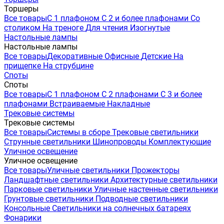
Торшеры
Все товары
С 1 плафоном
С 2 и более плафонами
Со
столиком
На треноге
Для чтения
Изогнутые
Настольные лампы
Настольные лампы
Все товары
Декоративные
Офисные
Детские
На
прищепке
На струбцине
Споты
Споты
Все товары
С 1 плафоном
С 2 плафонами
С 3 и более
плафонами
Встраиваемые
Накладные
Трековые системы
Трековые системы
Все товары
Системы в сборе
Трековые светильники
Струнные светильники
Шинопроводы
Комплектующие
Уличное освещение
Уличное освещение
Все товары
Уличные светильники
Прожекторы
Ландшафтные светильники
Архитектурные светильники
Парковые светильники
Уличные настенные светильники
Грунтовые светильники
Подводные светильники
Консольные
Светильники на солнечных батареях
Фонарики