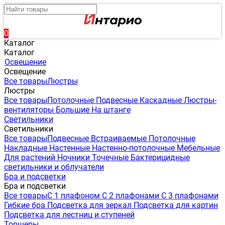
0
Каталог
Каталог
Освещение
Освещение
Все товары
Люстры
Люстры
Все товары
Потолочные
Подвесные
Каскадные
Люстры-
вентиляторы
Большие
На штанге
Светильники
Светильники
Все товары
Подвесные
Встраиваемые
Потолочные
Накладные
Настенные
Настенно-потолочные
Мебельные
Для растений
Ночники
Точечные
Бактерицидные
светильники и облучатели
Бра и подсветки
Бра и подсветки
Все товары
С 1 плафоном
С 2 плафонами
С 3 плафонами
Гибкие бра
Подсветка для зеркал
Подсветка для картин
Подсветка для лестниц и ступеней
Торшеры