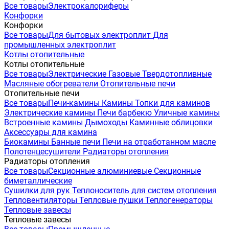
Все товары
Электрокалориферы
Конфорки
Конфорки
Все товары
Для бытовых электроплит
Для
промышленных электроплит
Котлы отопительные
Котлы отопительные
Все товары
Электрические
Газовые
Твердотопливные
Масляные обогреватели
Отопительные печи
Отопительные печи
Все товары
Печи-камины
Камины
Топки для каминов
Электрические камины
Печи барбекю
Уличные камины
Встроенные камины
Дымоходы
Каминные облицовки
Аксессуары для камина
Биокамины
Банные печи
Печи на отработанном масле
Полотенцесушители
Радиаторы отопления
Радиаторы отопления
Все товары
Секционные алюминиевые
Секционные
биметаллические
Сушилки для рук
Теплоноситель для систем отопления
Тепловентиляторы
Тепловые пушки
Теплогенераторы
Тепловые завесы
Тепловые завесы