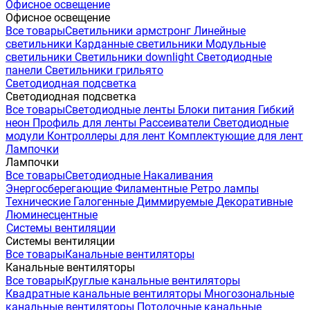
Офисное освещение
Офисное освещение
Все товары
Светильники армстронг
Линейные
светильники
Карданные светильники
Модульные
светильники
Светильники downlight
Светодиодные
панели
Светильники грильято
Светодиодная подсветка
Светодиодная подсветка
Все товары
Светодиодные ленты
Блоки питания
Гибкий
неон
Профиль для ленты
Рассеиватели
Светодиодные
модули
Контроллеры для лент
Комплектующие для лент
Лампочки
Лампочки
Все товары
Светодиодные
Накаливания
Энергосберегающие
Филаментные
Ретро лампы
Технические
Галогенные
Диммируемые
Декоративные
Люминесцентные
Системы вентиляции
Системы вентиляции
Все товары
Канальные вентиляторы
Канальные вентиляторы
Все товары
Круглые канальные вентиляторы
Квадратные канальные вентиляторы
Многозональные
канальные вентиляторы
Потолочные канальные