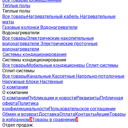
Все товары
Промышленные
Теплые полы
Теплые полы
Все товары
Нагревательный кабель
Нагревательные
маты
Газовые колонки
Водонагреватели
Водонагреватели
Все товары
Электрические накопительные
водонагреватели
Электрические проточные
водонагреватели
Системы кондиционирования
Системы кондиционирования
Все товары
Мобильные кондиционеры
Сплит-системы
Сплит-системы
Все товары
Канальные
Кассетные
Напольно-потолочные
Наружные блоки
Настенные
О компании
О компании
О компании
Публикации и новости
Реквизиты
Публичная
оферта
Политика
конфиденциальности
Пользовательское соглашение
Обмен и возврат
Доставка
Оплата
Контакты
Акции
Товары
в избранном
Товары в сравнении
0
0
Отдел продаж: