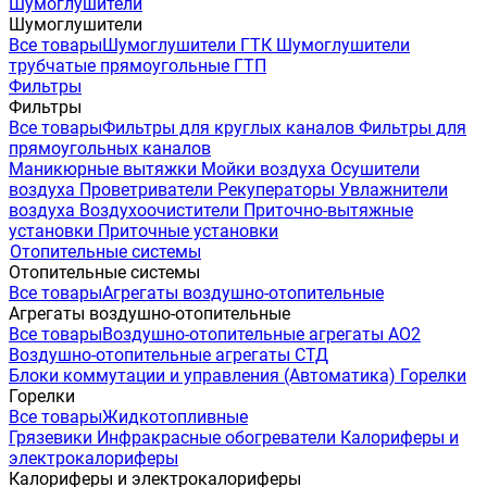
Шумоглушители
Шумоглушители
Все товары
Шумоглушители ГТК
Шумоглушители
трубчатые прямоугольные ГТП
Фильтры
Фильтры
Все товары
Фильтры для круглых каналов
Фильтры для
прямоугольных каналов
Маникюрные вытяжки
Мойки воздуха
Осушители
воздуха
Проветриватели
Рекуператоры
Увлажнители
воздуха
Воздухоочистители
Приточно-вытяжные
установки
Приточные установки
Отопительные системы
Отопительные системы
Все товары
Агрегаты воздушно-отопительные
Агрегаты воздушно-отопительные
Все товары
Воздушно-отопительные агрегаты АО2
Воздушно-отопительные агрегаты СТД
Блоки коммутации и управления (Автоматика)
Горелки
Горелки
Все товары
Жидкотопливные
Грязевики
Инфракрасные обогреватели
Калориферы и
электрокалориферы
Калориферы и электрокалориферы