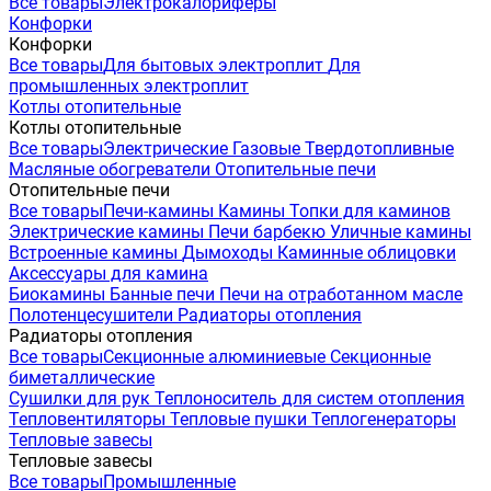
Все товары
Электрокалориферы
Конфорки
Конфорки
Все товары
Для бытовых электроплит
Для
промышленных электроплит
Котлы отопительные
Котлы отопительные
Все товары
Электрические
Газовые
Твердотопливные
Масляные обогреватели
Отопительные печи
Отопительные печи
Все товары
Печи-камины
Камины
Топки для каминов
Электрические камины
Печи барбекю
Уличные камины
Встроенные камины
Дымоходы
Каминные облицовки
Аксессуары для камина
Биокамины
Банные печи
Печи на отработанном масле
Полотенцесушители
Радиаторы отопления
Радиаторы отопления
Все товары
Секционные алюминиевые
Секционные
биметаллические
Сушилки для рук
Теплоноситель для систем отопления
Тепловентиляторы
Тепловые пушки
Теплогенераторы
Тепловые завесы
Тепловые завесы
Все товары
Промышленные