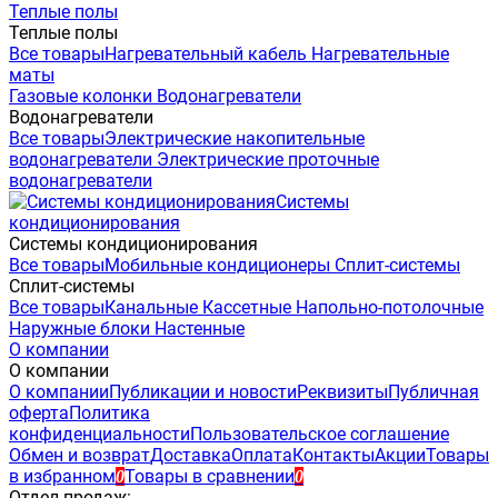
Теплые полы
Теплые полы
Все товары
Нагревательный кабель
Нагревательные
маты
Газовые колонки
Водонагреватели
Водонагреватели
Все товары
Электрические накопительные
водонагреватели
Электрические проточные
водонагреватели
Системы
кондиционирования
Системы кондиционирования
Все товары
Мобильные кондиционеры
Сплит-системы
Сплит-системы
Все товары
Канальные
Кассетные
Напольно-потолочные
Наружные блоки
Настенные
О компании
О компании
О компании
Публикации и новости
Реквизиты
Публичная
оферта
Политика
конфиденциальности
Пользовательское соглашение
Обмен и возврат
Доставка
Оплата
Контакты
Акции
Товары
в избранном
Товары в сравнении
0
0
Отдел продаж: