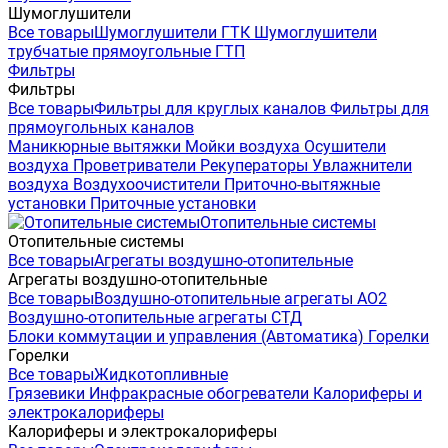
Шумоглушители
Все товары
Шумоглушители ГТК
Шумоглушители
трубчатые прямоугольные ГТП
Фильтры
Фильтры
Все товары
Фильтры для круглых каналов
Фильтры для
прямоугольных каналов
Маникюрные вытяжки
Мойки воздуха
Осушители
воздуха
Проветриватели
Рекуператоры
Увлажнители
воздуха
Воздухоочистители
Приточно-вытяжные
установки
Приточные установки
Отопительные системы
Отопительные системы
Все товары
Агрегаты воздушно-отопительные
Агрегаты воздушно-отопительные
Все товары
Воздушно-отопительные агрегаты АО2
Воздушно-отопительные агрегаты СТД
Блоки коммутации и управления (Автоматика)
Горелки
Горелки
Все товары
Жидкотопливные
Грязевики
Инфракрасные обогреватели
Калориферы и
электрокалориферы
Калориферы и электрокалориферы