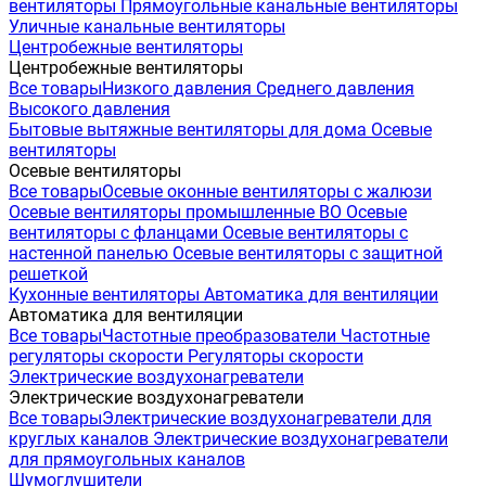
вентиляторы
Прямоугольные канальные вентиляторы
Уличные канальные вентиляторы
Центробежные вентиляторы
Центробежные вентиляторы
Все товары
Низкого давления
Среднего давления
Высокого давления
Бытовые вытяжные вентиляторы для дома
Осевые
вентиляторы
Осевые вентиляторы
Все товары
Осевые оконные вентиляторы с жалюзи
Осевые вентиляторы промышленные ВО
Осевые
вентиляторы с фланцами
Осевые вентиляторы с
настенной панелью
Осевые вентиляторы с защитной
решеткой
Кухонные вентиляторы
Автоматика для вентиляции
Автоматика для вентиляции
Все товары
Частотные преобразователи
Частотные
регуляторы скорости
Регуляторы скорости
Электрические воздухонагреватели
Электрические воздухонагреватели
Все товары
Электрические воздухонагреватели для
круглых каналов
Электрические воздухонагреватели
для прямоугольных каналов
Шумоглушители