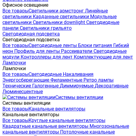
Офисное освещение
Все товары
Светильники армстронг
Линейные
светильники
Карданные светильники
Модульные
светильники
Светильники downlight
Светодиодные
панели
Светильники грильято
Светодиодная подсветка
Светодиодная подсветка
Все товары
Светодиодные ленты
Блоки питания
Гибкий
неон
Профиль для ленты
Рассеиватели
Светодиодные
модули
Контроллеры для лент
Комплектующие для лент
Лампочки
Лампочки
Все товары
Светодиодные
Накаливания
Энергосберегающие
Филаментные
Ретро лампы
Технические
Галогенные
Диммируемые
Декоративные
Люминесцентные
Системы вентиляции
Системы вентиляции
Все товары
Канальные вентиляторы
Канальные вентиляторы
Все товары
Круглые канальные вентиляторы
Квадратные канальные вентиляторы
Многозональные
канальные вентиляторы
Потолочные канальные