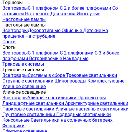
Торшеры
Все товары
С 1 плафоном
С 2 и более плафонами
Со
столиком
На треноге
Для чтения
Изогнутые
Настольные лампы
Настольные лампы
Все товары
Декоративные
Офисные
Детские
На
прищепке
На струбцине
Споты
Споты
Все товары
С 1 плафоном
С 2 плафонами
С 3 и более
плафонами
Встраиваемые
Накладные
Трековые системы
Трековые системы
Все товары
Системы в сборе
Трековые светильники
Струнные светильники
Шинопроводы
Комплектующие
Уличное освещение
Уличное освещение
Все товары
Уличные светильники
Прожекторы
Ландшафтные светильники
Архитектурные светильники
Парковые светильники
Уличные настенные светильники
Грунтовые светильники
Подводные светильники
Консольные
Светильники на солнечных батареях
Фонарики
Офисное освещение