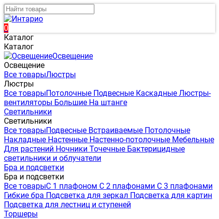
0
Каталог
Каталог
Освещение
Освещение
Все товары
Люстры
Люстры
Все товары
Потолочные
Подвесные
Каскадные
Люстры-
вентиляторы
Большие
На штанге
Светильники
Светильники
Все товары
Подвесные
Встраиваемые
Потолочные
Накладные
Настенные
Настенно-потолочные
Мебельные
Для растений
Ночники
Точечные
Бактерицидные
светильники и облучатели
Бра и подсветки
Бра и подсветки
Все товары
С 1 плафоном
С 2 плафонами
С 3 плафонами
Гибкие бра
Подсветка для зеркал
Подсветка для картин
Подсветка для лестниц и ступеней
Торшеры