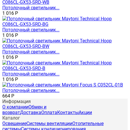
Потолочный светильник...
1 016
Р
Потолочный светильник...
1 016
Р
Потолочный светильник...
1 016
Р
Потолочный светильник...
1 016
Р
Потолочный светильник...
664
Р
Информация
О компании
Обмен и
возврат
Доставка
Оплата
Контакты
Акции
Каталог
Освещение
Системы вентиляции
Отопительные
системы
Системы кондиционирования