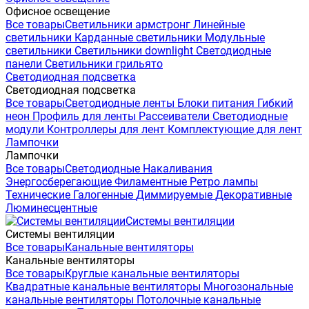
Офисное освещение
Все товары
Светильники армстронг
Линейные
светильники
Карданные светильники
Модульные
светильники
Светильники downlight
Светодиодные
панели
Светильники грильято
Светодиодная подсветка
Светодиодная подсветка
Все товары
Светодиодные ленты
Блоки питания
Гибкий
неон
Профиль для ленты
Рассеиватели
Светодиодные
модули
Контроллеры для лент
Комплектующие для лент
Лампочки
Лампочки
Все товары
Светодиодные
Накаливания
Энергосберегающие
Филаментные
Ретро лампы
Технические
Галогенные
Диммируемые
Декоративные
Люминесцентные
Системы вентиляции
Системы вентиляции
Все товары
Канальные вентиляторы
Канальные вентиляторы
Все товары
Круглые канальные вентиляторы
Квадратные канальные вентиляторы
Многозональные
канальные вентиляторы
Потолочные канальные