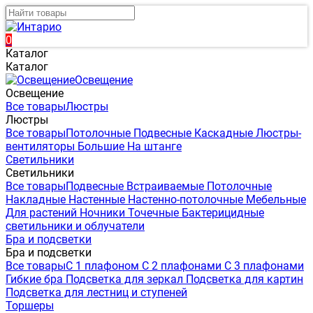
0
Каталог
Каталог
Освещение
Освещение
Все товары
Люстры
Люстры
Все товары
Потолочные
Подвесные
Каскадные
Люстры-
вентиляторы
Большие
На штанге
Светильники
Светильники
Все товары
Подвесные
Встраиваемые
Потолочные
Накладные
Настенные
Настенно-потолочные
Мебельные
Для растений
Ночники
Точечные
Бактерицидные
светильники и облучатели
Бра и подсветки
Бра и подсветки
Все товары
С 1 плафоном
С 2 плафонами
С 3 плафонами
Гибкие бра
Подсветка для зеркал
Подсветка для картин
Подсветка для лестниц и ступеней
Торшеры