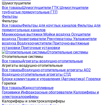
Шумоглушители
Все товары
Шумоглушители ГТК
Шумоглушители
трубчатые прямоугольные ГТП
Фильтры
Фильтры
Все товары
Фильтры для круглых каналов
Фильтры для
прямоугольных каналов
Маникюрные вытяжки
Мойки воздуха
Осушители
воздуха
Проветриватели
Рекуператоры
Увлажнители
воздуха
Воздухоочистители
Приточно-вытяжные
установки
Приточные установки
Отопительные системы
Отопительные системы
Все товары
Агрегаты воздушно-отопительные
Агрегаты воздушно-отопительные
Все товары
Воздушно-отопительные агрегаты АО2
Воздушно-отопительные агрегаты СТД
Блоки коммутации и управления (Автоматика)
Горелки
Горелки
Все товары
Жидкотопливные
Грязевики
Инфракрасные обогреватели
Калориферы и
электрокалориферы
Калориферы и электрокалориферы