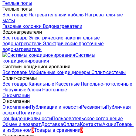
Теплые полы
Теплые полы
Все товары
Нагревательный кабель
Нагревательные
маты
Газовые колонки
Водонагреватели
Водонагреватели
Все товары
Электрические накопительные
водонагреватели
Электрические проточные
водонагреватели
Системы
кондиционирования
Системы кондиционирования
Все товары
Мобильные кондиционеры
Сплит-системы
Сплит-системы
Все товары
Канальные
Кассетные
Напольно-потолочные
Наружные блоки
Настенные
О компании
О компании
О компании
Публикации и новости
Реквизиты
Публичная
оферта
Политика
конфиденциальности
Пользовательское соглашение
Обмен и возврат
Доставка
Оплата
Контакты
Акции
Товары
в избранном
Товары в сравнении
0
0
Отдел продаж: