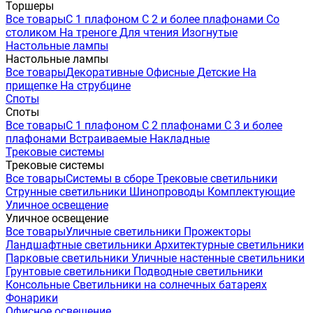
Торшеры
Все товары
С 1 плафоном
С 2 и более плафонами
Со
столиком
На треноге
Для чтения
Изогнутые
Настольные лампы
Настольные лампы
Все товары
Декоративные
Офисные
Детские
На
прищепке
На струбцине
Споты
Споты
Все товары
С 1 плафоном
С 2 плафонами
С 3 и более
плафонами
Встраиваемые
Накладные
Трековые системы
Трековые системы
Все товары
Системы в сборе
Трековые светильники
Струнные светильники
Шинопроводы
Комплектующие
Уличное освещение
Уличное освещение
Все товары
Уличные светильники
Прожекторы
Ландшафтные светильники
Архитектурные светильники
Парковые светильники
Уличные настенные светильники
Грунтовые светильники
Подводные светильники
Консольные
Светильники на солнечных батареях
Фонарики
Офисное освещение