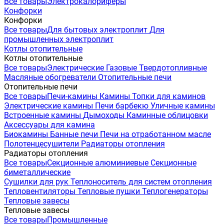
Все товары
Электрокалориферы
Конфорки
Конфорки
Все товары
Для бытовых электроплит
Для
промышленных электроплит
Котлы отопительные
Котлы отопительные
Все товары
Электрические
Газовые
Твердотопливные
Масляные обогреватели
Отопительные печи
Отопительные печи
Все товары
Печи-камины
Камины
Топки для каминов
Электрические камины
Печи барбекю
Уличные камины
Встроенные камины
Дымоходы
Каминные облицовки
Аксессуары для камина
Биокамины
Банные печи
Печи на отработанном масле
Полотенцесушители
Радиаторы отопления
Радиаторы отопления
Все товары
Секционные алюминиевые
Секционные
биметаллические
Сушилки для рук
Теплоноситель для систем отопления
Тепловентиляторы
Тепловые пушки
Теплогенераторы
Тепловые завесы
Тепловые завесы
Все товары
Промышленные