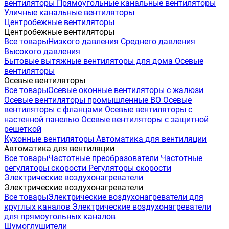
вентиляторы
Прямоугольные канальные вентиляторы
Уличные канальные вентиляторы
Центробежные вентиляторы
Центробежные вентиляторы
Все товары
Низкого давления
Среднего давления
Высокого давления
Бытовые вытяжные вентиляторы для дома
Осевые
вентиляторы
Осевые вентиляторы
Все товары
Осевые оконные вентиляторы с жалюзи
Осевые вентиляторы промышленные ВО
Осевые
вентиляторы с фланцами
Осевые вентиляторы с
настенной панелью
Осевые вентиляторы с защитной
решеткой
Кухонные вентиляторы
Автоматика для вентиляции
Автоматика для вентиляции
Все товары
Частотные преобразователи
Частотные
регуляторы скорости
Регуляторы скорости
Электрические воздухонагреватели
Электрические воздухонагреватели
Все товары
Электрические воздухонагреватели для
круглых каналов
Электрические воздухонагреватели
для прямоугольных каналов
Шумоглушители