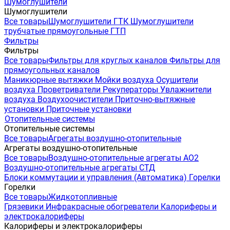
Шумоглушители
Шумоглушители
Все товары
Шумоглушители ГТК
Шумоглушители
трубчатые прямоугольные ГТП
Фильтры
Фильтры
Все товары
Фильтры для круглых каналов
Фильтры для
прямоугольных каналов
Маникюрные вытяжки
Мойки воздуха
Осушители
воздуха
Проветриватели
Рекуператоры
Увлажнители
воздуха
Воздухоочистители
Приточно-вытяжные
установки
Приточные установки
Отопительные системы
Отопительные системы
Все товары
Агрегаты воздушно-отопительные
Агрегаты воздушно-отопительные
Все товары
Воздушно-отопительные агрегаты АО2
Воздушно-отопительные агрегаты СТД
Блоки коммутации и управления (Автоматика)
Горелки
Горелки
Все товары
Жидкотопливные
Грязевики
Инфракрасные обогреватели
Калориферы и
электрокалориферы
Калориферы и электрокалориферы