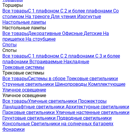
Торшеры
Все товары
С 1 плафоном
С 2 и более плафонами
Со
столиком
На треноге
Для чтения
Изогнутые
Настольные лампы
Настольные лампы
Все товары
Декоративные
Офисные
Детские
На
прищепке
На струбцине
Споты
Споты
Все товары
С 1 плафоном
С 2 плафонами
С 3 и более
плафонами
Встраиваемые
Накладные
Трековые системы
Трековые системы
Все товары
Системы в сборе
Трековые светильники
Струнные светильники
Шинопроводы
Комплектующие
Уличное освещение
Уличное освещение
Все товары
Уличные светильники
Прожекторы
Ландшафтные светильники
Архитектурные светильники
Парковые светильники
Уличные настенные светильники
Грунтовые светильники
Подводные светильники
Консольные
Светильники на солнечных батареях
Фонарики