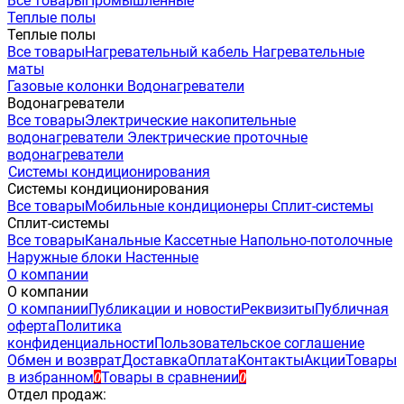
Все товары
Промышленные
Теплые полы
Теплые полы
Все товары
Нагревательный кабель
Нагревательные
маты
Газовые колонки
Водонагреватели
Водонагреватели
Все товары
Электрические накопительные
водонагреватели
Электрические проточные
водонагреватели
Системы кондиционирования
Системы кондиционирования
Все товары
Мобильные кондиционеры
Сплит-системы
Сплит-системы
Все товары
Канальные
Кассетные
Напольно-потолочные
Наружные блоки
Настенные
О компании
О компании
О компании
Публикации и новости
Реквизиты
Публичная
оферта
Политика
конфиденциальности
Пользовательское соглашение
Обмен и возврат
Доставка
Оплата
Контакты
Акции
Товары
в избранном
Товары в сравнении
0
0
Отдел продаж: