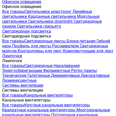
Офисное освещение
Офисное освещение
Все товары
Светильники армстронг
Линейные
светильники
Карданные светильники
Модульные
светильники
Светильники downlight
Светодиодные
панели
Светильники грильято
Светодиодная подсветка
Светодиодная подсветка
Все товары
Светодиодные ленты
Блоки питания
Гибкий
неон
Профиль для ленты
Рассеиватели
Светодиодные
модули
Контроллеры для лент
Комплектующие для лент
Лампочки
Лампочки
Все товары
Светодиодные
Накаливания
Энергосберегающие
Филаментные
Ретро лампы
Технические
Галогенные
Диммируемые
Декоративные
Люминесцентные
Системы вентиляции
Системы вентиляции
Все товары
Канальные вентиляторы
Канальные вентиляторы
Все товары
Круглые канальные вентиляторы
Квадратные канальные вентиляторы
Многозональные
канальные вентиляторы
Потолочные канальные