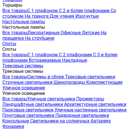
Торшеры
Все товары
С 1 плафоном
С 2 и более плафонами
Со
столиком
На треноге
Для чтения
Изогнутые
Настольные лампы
Настольные лампы
Все товары
Декоративные
Офисные
Детские
На
прищепке
На струбцине
Споты
Споты
Все товары
С 1 плафоном
С 2 плафонами
С 3 и более
плафонами
Встраиваемые
Накладные
Трековые системы
Трековые системы
Все товары
Системы в сборе
Трековые светильники
Струнные светильники
Шинопроводы
Комплектующие
Уличное освещение
Уличное освещение
Все товары
Уличные светильники
Прожекторы
Ландшафтные светильники
Архитектурные светильники
Парковые светильники
Уличные настенные светильники
Грунтовые светильники
Подводные светильники
Консольные
Светильники на солнечных батареях
Фонарики