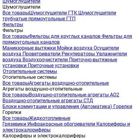
Шумоглушители
Шумоглушители
Все товары
Шумоглушители ГТК
Шумоглушители
трубчатые прямоугольные ГТП
Фильтры
Фильтры
Все товары
Фильтры для круглых каналов
Фильтры для
прямоугольных каналов
Маникюрные вытяжки
Мойки воздуха
Осушители
воздуха
Проветриватели
Рекуператоры
Увлажнители
воздуха
Воздухоочистители
Приточно-вытяжные
установки
Приточные установки
Отопительные системы
Отопительные системы
Все товары
Агрегаты воздушно-отопительные
Агрегаты воздушно-отопительные
Все товары
Воздушно-отопительные агрегаты АО2
Воздушно-отопительные агрегаты СТД
Блоки коммутации и управления (Автоматика)
Горелки
Горелки
Все товары
Жидкотопливные
Грязевики
Инфракрасные обогреватели
Калориферы и
электрокалориферы
Калориферы и электрокалориферы