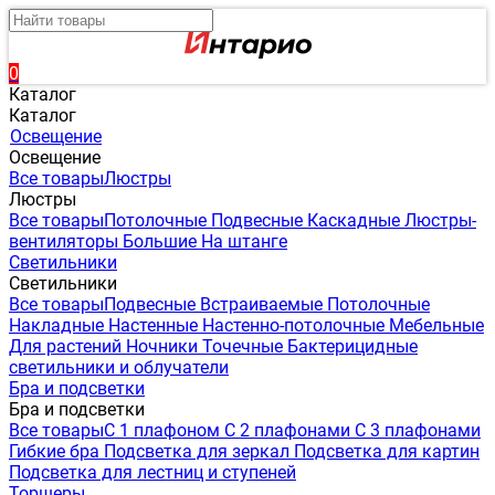
0
Каталог
Каталог
Освещение
Освещение
Все товары
Люстры
Люстры
Все товары
Потолочные
Подвесные
Каскадные
Люстры-
вентиляторы
Большие
На штанге
Светильники
Светильники
Все товары
Подвесные
Встраиваемые
Потолочные
Накладные
Настенные
Настенно-потолочные
Мебельные
Для растений
Ночники
Точечные
Бактерицидные
светильники и облучатели
Бра и подсветки
Бра и подсветки
Все товары
С 1 плафоном
С 2 плафонами
С 3 плафонами
Гибкие бра
Подсветка для зеркал
Подсветка для картин
Подсветка для лестниц и ступеней
Торшеры