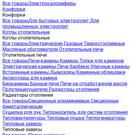
Все товары
Электрокалориферы
Конфорки
Конфорки
Все товары
Для бытовых электроплит
Для
промышленных электроплит
Котлы отопительные
Котлы отопительные
Все товары
Электрические
Газовые
Твердотопливные
Масляные обогреватели
Отопительные печи
Отопительные печи
Все товары
Печи-камины
Камины
Топки для каминов
Электрические камины
Печи барбекю
Уличные камины
Встроенные камины
Дымоходы
Каминные облицовки
Аксессуары для камина
Биокамины
Банные печи
Печи на отработанном масле
Полотенцесушители
Радиаторы отопления
Радиаторы отопления
Все товары
Секционные алюминиевые
Секционные
биметаллические
Сушилки для рук
Теплоноситель для систем отопления
Тепловентиляторы
Тепловые пушки
Теплогенераторы
Тепловые завесы
Тепловые завесы