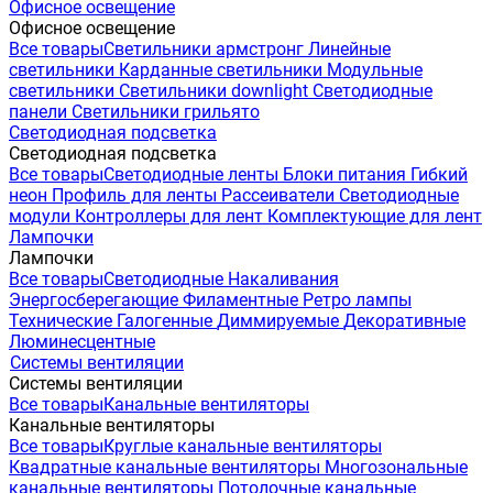
Офисное освещение
Офисное освещение
Все товары
Светильники армстронг
Линейные
светильники
Карданные светильники
Модульные
светильники
Светильники downlight
Светодиодные
панели
Светильники грильято
Светодиодная подсветка
Светодиодная подсветка
Все товары
Светодиодные ленты
Блоки питания
Гибкий
неон
Профиль для ленты
Рассеиватели
Светодиодные
модули
Контроллеры для лент
Комплектующие для лент
Лампочки
Лампочки
Все товары
Светодиодные
Накаливания
Энергосберегающие
Филаментные
Ретро лампы
Технические
Галогенные
Диммируемые
Декоративные
Люминесцентные
Системы вентиляции
Системы вентиляции
Все товары
Канальные вентиляторы
Канальные вентиляторы
Все товары
Круглые канальные вентиляторы
Квадратные канальные вентиляторы
Многозональные
канальные вентиляторы
Потолочные канальные