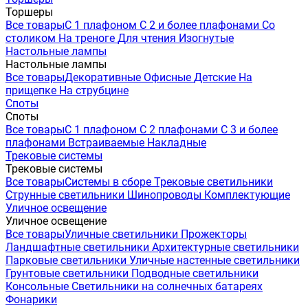
Торшеры
Все товары
С 1 плафоном
С 2 и более плафонами
Со
столиком
На треноге
Для чтения
Изогнутые
Настольные лампы
Настольные лампы
Все товары
Декоративные
Офисные
Детские
На
прищепке
На струбцине
Споты
Споты
Все товары
С 1 плафоном
С 2 плафонами
С 3 и более
плафонами
Встраиваемые
Накладные
Трековые системы
Трековые системы
Все товары
Системы в сборе
Трековые светильники
Струнные светильники
Шинопроводы
Комплектующие
Уличное освещение
Уличное освещение
Все товары
Уличные светильники
Прожекторы
Ландшафтные светильники
Архитектурные светильники
Парковые светильники
Уличные настенные светильники
Грунтовые светильники
Подводные светильники
Консольные
Светильники на солнечных батареях
Фонарики