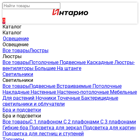
0
Каталог
Каталог
Освещение
Освещение
Все товары
Люстры
Люстры
Все товары
Потолочные
Подвесные
Каскадные
Люстры-
вентиляторы
Большие
На штанге
Светильники
Светильники
Все товары
Подвесные
Встраиваемые
Потолочные
Накладные
Настенные
Настенно-потолочные
Мебельные
Для растений
Ночники
Точечные
Бактерицидные
светильники и облучатели
Бра и подсветки
Бра и подсветки
Все товары
С 1 плафоном
С 2 плафонами
С 3 плафонами
Гибкие бра
Подсветка для зеркал
Подсветка для картин
Подсветка для лестниц и ступеней
Торшеры