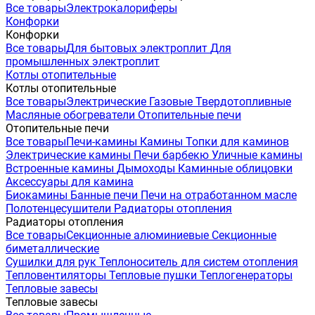
Все товары
Электрокалориферы
Конфорки
Конфорки
Все товары
Для бытовых электроплит
Для
промышленных электроплит
Котлы отопительные
Котлы отопительные
Все товары
Электрические
Газовые
Твердотопливные
Масляные обогреватели
Отопительные печи
Отопительные печи
Все товары
Печи-камины
Камины
Топки для каминов
Электрические камины
Печи барбекю
Уличные камины
Встроенные камины
Дымоходы
Каминные облицовки
Аксессуары для камина
Биокамины
Банные печи
Печи на отработанном масле
Полотенцесушители
Радиаторы отопления
Радиаторы отопления
Все товары
Секционные алюминиевые
Секционные
биметаллические
Сушилки для рук
Теплоноситель для систем отопления
Тепловентиляторы
Тепловые пушки
Теплогенераторы
Тепловые завесы
Тепловые завесы