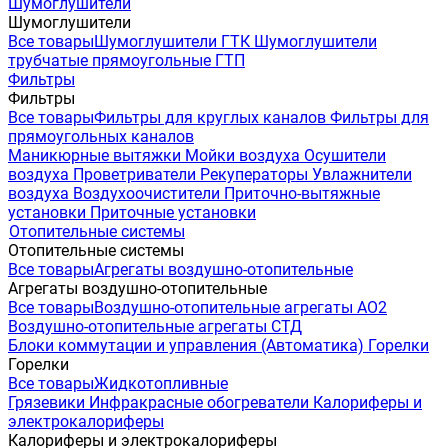
Шумоглушители
Шумоглушители
Все товары
Шумоглушители ГТК
Шумоглушители
трубчатые прямоугольные ГТП
Фильтры
Фильтры
Все товары
Фильтры для круглых каналов
Фильтры для
прямоугольных каналов
Маникюрные вытяжки
Мойки воздуха
Осушители
воздуха
Проветриватели
Рекуператоры
Увлажнители
воздуха
Воздухоочистители
Приточно-вытяжные
установки
Приточные установки
Отопительные системы
Отопительные системы
Все товары
Агрегаты воздушно-отопительные
Агрегаты воздушно-отопительные
Все товары
Воздушно-отопительные агрегаты АО2
Воздушно-отопительные агрегаты СТД
Блоки коммутации и управления (Автоматика)
Горелки
Горелки
Все товары
Жидкотопливные
Грязевики
Инфракрасные обогреватели
Калориферы и
электрокалориферы
Калориферы и электрокалориферы