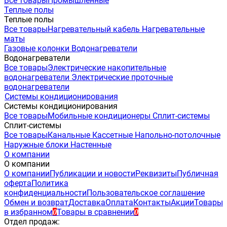
Все товары
Промышленные
Теплые полы
Теплые полы
Все товары
Нагревательный кабель
Нагревательные
маты
Газовые колонки
Водонагреватели
Водонагреватели
Все товары
Электрические накопительные
водонагреватели
Электрические проточные
водонагреватели
Системы кондиционирования
Системы кондиционирования
Все товары
Мобильные кондиционеры
Сплит-системы
Сплит-системы
Все товары
Канальные
Кассетные
Напольно-потолочные
Наружные блоки
Настенные
О компании
О компании
О компании
Публикации и новости
Реквизиты
Публичная
оферта
Политика
конфиденциальности
Пользовательское соглашение
Обмен и возврат
Доставка
Оплата
Контакты
Акции
Товары
в избранном
Товары в сравнении
0
0
Отдел продаж: