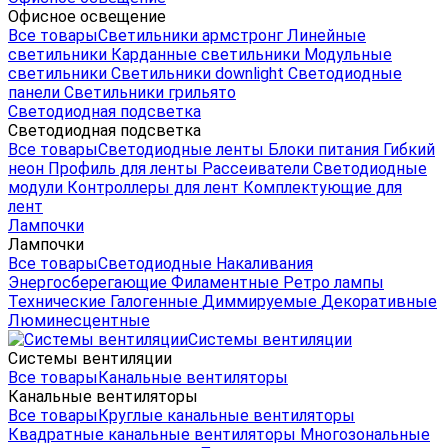
Офисное освещение
Все товары
Светильники армстронг
Линейные
светильники
Карданные светильники
Модульные
светильники
Светильники downlight
Светодиодные
панели
Светильники грильято
Светодиодная подсветка
Светодиодная подсветка
Все товары
Светодиодные ленты
Блоки питания
Гибкий
неон
Профиль для ленты
Рассеиватели
Светодиодные
модули
Контроллеры для лент
Комплектующие для
лент
Лампочки
Лампочки
Все товары
Светодиодные
Накаливания
Энергосберегающие
Филаментные
Ретро лампы
Технические
Галогенные
Диммируемые
Декоративные
Люминесцентные
Системы вентиляции
Системы вентиляции
Все товары
Канальные вентиляторы
Канальные вентиляторы
Все товары
Круглые канальные вентиляторы
Квадратные канальные вентиляторы
Многозональные