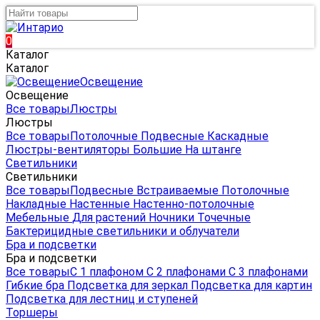
0
Каталог
Каталог
Освещение
Освещение
Все товары
Люстры
Люстры
Все товары
Потолочные
Подвесные
Каскадные
Люстры-вентиляторы
Большие
На штанге
Светильники
Светильники
Все товары
Подвесные
Встраиваемые
Потолочные
Накладные
Настенные
Настенно-потолочные
Мебельные
Для растений
Ночники
Точечные
Бактерицидные светильники и облучатели
Бра и подсветки
Бра и подсветки
Все товары
С 1 плафоном
С 2 плафонами
С 3 плафонами
Гибкие бра
Подсветка для зеркал
Подсветка для картин
Подсветка для лестниц и ступеней
Торшеры