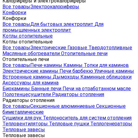
Калориферы и электрокалориферы
Все товары
Электрокалориферы
Конфорки
Конфорки
Все товары
Для бытовых электроплит
Для
промышленных электроплит
Котлы отопительные
Котлы отопительные
Все товары
Электрические
Газовые
Твердотопливные
Масляные обогреватели
Отопительные печи
Отопительные печи
Все товары
Печи-камины
Камины
Топки для каминов
Электрические камины
Печи барбекю
Уличные камины
Встроенные камины
Дымоходы
Каминные облицовки
Аксессуары для камина
Биокамины
Банные печи
Печи на отработанном масле
Полотенцесушители
Радиаторы отопления
Радиаторы отопления
Все товары
Секционные алюминиевые
Секционные
биметаллические
Сушилки для рук
Теплоноситель для систем отопления
Тепловентиляторы
Тепловые пушки
Теплогенераторы
Тепловые завесы
Тепловые завесы