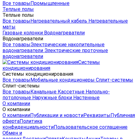
Все товары
Промышленные
Теплые полы
Теплые полы
Все товары
Нагревательный кабель
Нагревательные
маты
Газовые колонки
Водонагреватели
Водонагреватели
Все товары
Электрические накопительные
водонагреватели
Электрические проточные
водонагреватели
Системы
кондиционирования
Системы кондиционирования
Все товары
Мобильные кондиционеры
Сплит-системы
Сплит-системы
Все товары
Канальные
Кассетные
Напольно-
потолочные
Наружные блоки
Настенные
О компании
О компании
О компании
Публикации и новости
Реквизиты
Публичная
оферта
Политика
конфиденциальности
Пользовательское соглашение
Обмен и
возврат
Доставка
Оплата
Контакты
Акции
Товары в