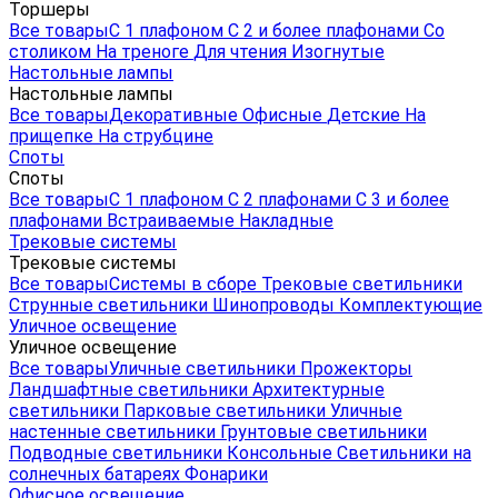
Торшеры
Все товары
С 1 плафоном
С 2 и более плафонами
Со
столиком
На треноге
Для чтения
Изогнутые
Настольные лампы
Настольные лампы
Все товары
Декоративные
Офисные
Детские
На
прищепке
На струбцине
Споты
Споты
Все товары
С 1 плафоном
С 2 плафонами
С 3 и более
плафонами
Встраиваемые
Накладные
Трековые системы
Трековые системы
Все товары
Системы в сборе
Трековые светильники
Струнные светильники
Шинопроводы
Комплектующие
Уличное освещение
Уличное освещение
Все товары
Уличные светильники
Прожекторы
Ландшафтные светильники
Архитектурные
светильники
Парковые светильники
Уличные
настенные светильники
Грунтовые светильники
Подводные светильники
Консольные
Светильники на
солнечных батареях
Фонарики
Офисное освещение