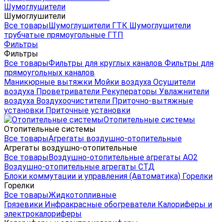
Шумоглушители
Шумоглушители
Все товары
Шумоглушители ГТК
Шумоглушители
трубчатые прямоугольные ГТП
Фильтры
Фильтры
Все товары
Фильтры для круглых каналов
Фильтры для
прямоугольных каналов
Маникюрные вытяжки
Мойки воздуха
Осушители
воздуха
Проветриватели
Рекуператоры
Увлажнители
воздуха
Воздухоочистители
Приточно-вытяжные
установки
Приточные установки
Отопительные системы
Отопительные системы
Все товары
Агрегаты воздушно-отопительные
Агрегаты воздушно-отопительные
Все товары
Воздушно-отопительные агрегаты АО2
Воздушно-отопительные агрегаты СТД
Блоки коммутации и управления (Автоматика)
Горелки
Горелки
Все товары
Жидкотопливные
Грязевики
Инфракрасные обогреватели
Калориферы и
электрокалориферы