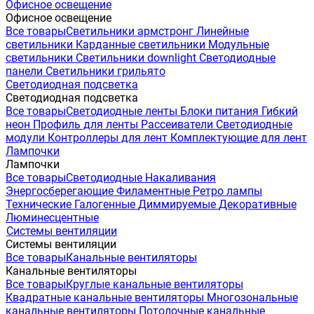
Офисное освещение
Офисное освещение
Все товары
Светильники армстронг
Линейные
светильники
Карданные светильники
Модульные
светильники
Светильники downlight
Светодиодные
панели
Светильники грильято
Светодиодная подсветка
Светодиодная подсветка
Все товары
Светодиодные ленты
Блоки питания
Гибкий
неон
Профиль для ленты
Рассеиватели
Светодиодные
модули
Контроллеры для лент
Комплектующие для лент
Лампочки
Лампочки
Все товары
Светодиодные
Накаливания
Энергосберегающие
Филаментные
Ретро лампы
Технические
Галогенные
Диммируемые
Декоративные
Люминесцентные
Системы вентиляции
Системы вентиляции
Все товары
Канальные вентиляторы
Канальные вентиляторы
Все товары
Круглые канальные вентиляторы
Квадратные канальные вентиляторы
Многозональные
канальные вентиляторы
Потолочные канальные