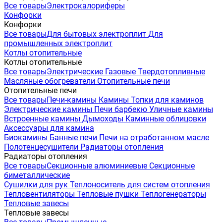
Все товары
Электрокалориферы
Конфорки
Конфорки
Все товары
Для бытовых электроплит
Для
промышленных электроплит
Котлы отопительные
Котлы отопительные
Все товары
Электрические
Газовые
Твердотопливные
Масляные обогреватели
Отопительные печи
Отопительные печи
Все товары
Печи-камины
Камины
Топки для каминов
Электрические камины
Печи барбекю
Уличные камины
Встроенные камины
Дымоходы
Каминные облицовки
Аксессуары для камина
Биокамины
Банные печи
Печи на отработанном масле
Полотенцесушители
Радиаторы отопления
Радиаторы отопления
Все товары
Секционные алюминиевые
Секционные
биметаллические
Сушилки для рук
Теплоноситель для систем отопления
Тепловентиляторы
Тепловые пушки
Теплогенераторы
Тепловые завесы
Тепловые завесы