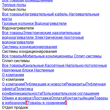
Все товары
Промышленные
Теплые полы
Теплые полы
Все товары
Нагревательный кабель
Нагревательные
маты
Газовые колонки
Водонагреватели
Водонагреватели
Все товары
Электрические накопительные
водонагреватели
Электрические проточные
водонагреватели
Системы кондиционирования
Системы кондиционирования
Все товары
Мобильные кондиционеры
Сплит-системы
Сплит-системы
Все товары
Канальные
Кассетные
Напольно-потолочные
Наружные блоки
Настенные
О компании
О компании
О компании
Публикации и новости
Реквизиты
Публичная
оферта
Политика
конфиденциальности
Пользовательское соглашение
Обмен и возврат
Доставка
Оплата
Контакты
Акции
Товары
в избранном
Товары в сравнении
0
0
Отдел продаж: