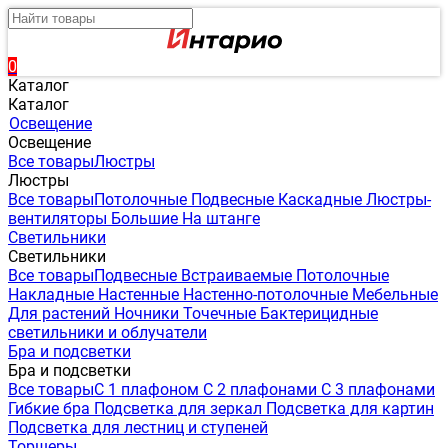
0
Каталог
Каталог
Освещение
Освещение
Все товары
Люстры
Люстры
Все товары
Потолочные
Подвесные
Каскадные
Люстры-
вентиляторы
Большие
На штанге
Светильники
Светильники
Все товары
Подвесные
Встраиваемые
Потолочные
Накладные
Настенные
Настенно-потолочные
Мебельные
Для растений
Ночники
Точечные
Бактерицидные
светильники и облучатели
Бра и подсветки
Бра и подсветки
Все товары
С 1 плафоном
С 2 плафонами
С 3 плафонами
Гибкие бра
Подсветка для зеркал
Подсветка для картин
Подсветка для лестниц и ступеней
Торшеры