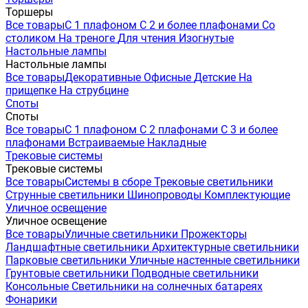
Торшеры
Все товары
С 1 плафоном
С 2 и более плафонами
Со
столиком
На треноге
Для чтения
Изогнутые
Настольные лампы
Настольные лампы
Все товары
Декоративные
Офисные
Детские
На
прищепке
На струбцине
Споты
Споты
Все товары
С 1 плафоном
С 2 плафонами
С 3 и более
плафонами
Встраиваемые
Накладные
Трековые системы
Трековые системы
Все товары
Системы в сборе
Трековые светильники
Струнные светильники
Шинопроводы
Комплектующие
Уличное освещение
Уличное освещение
Все товары
Уличные светильники
Прожекторы
Ландшафтные светильники
Архитектурные светильники
Парковые светильники
Уличные настенные светильники
Грунтовые светильники
Подводные светильники
Консольные
Светильники на солнечных батареях
Фонарики