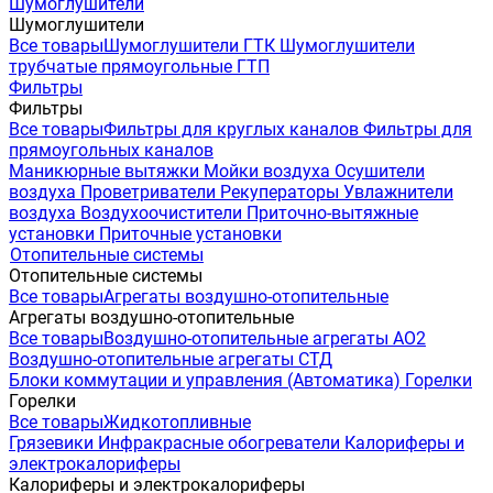
Шумоглушители
Шумоглушители
Все товары
Шумоглушители ГТК
Шумоглушители
трубчатые прямоугольные ГТП
Фильтры
Фильтры
Все товары
Фильтры для круглых каналов
Фильтры для
прямоугольных каналов
Маникюрные вытяжки
Мойки воздуха
Осушители
воздуха
Проветриватели
Рекуператоры
Увлажнители
воздуха
Воздухоочистители
Приточно-вытяжные
установки
Приточные установки
Отопительные системы
Отопительные системы
Все товары
Агрегаты воздушно-отопительные
Агрегаты воздушно-отопительные
Все товары
Воздушно-отопительные агрегаты АО2
Воздушно-отопительные агрегаты СТД
Блоки коммутации и управления (Автоматика)
Горелки
Горелки
Все товары
Жидкотопливные
Грязевики
Инфракрасные обогреватели
Калориферы и
электрокалориферы
Калориферы и электрокалориферы