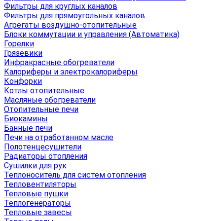
Фильтры для круглых каналов
Фильтры для прямоугольных каналов
Агрегаты воздушно-отопительные
Блоки коммутации и управления (Автоматика)
Горелки
Грязевики
Инфракрасные обогреватели
Калориферы и электрокалориферы
Конфорки
Котлы отопительные
Масляные обогреватели
Отопительные печи
Биокамины
Банные печи
Печи на отработанном масле
Полотенцесушители
Радиаторы отопления
Сушилки для рук
Теплоноситель для систем отопления
Тепловентиляторы
Тепловые пушки
Теплогенераторы
Тепловые завесы