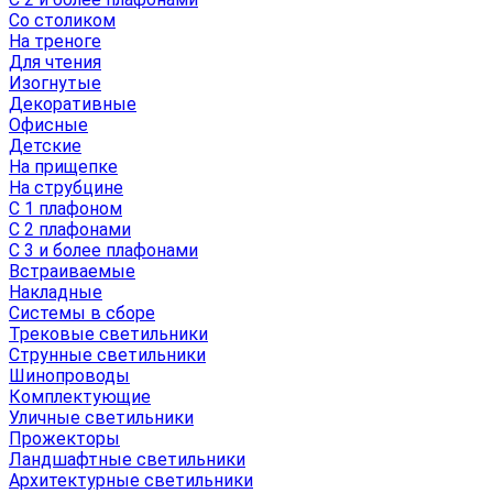
Со столиком
На треноге
Для чтения
Изогнутые
Декоративные
Офисные
Детские
На прищепке
На струбцине
С 1 плафоном
С 2 плафонами
С 3 и более плафонами
Встраиваемые
Накладные
Системы в сборе
Трековые светильники
Струнные светильники
Шинопроводы
Комплектующие
Уличные светильники
Прожекторы
Ландшафтные светильники
Архитектурные светильники