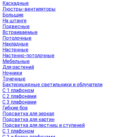
Каскадные
Люстры-вентиляторы
Большие
На штанге
Подвесные
Встраиваемые
Потолочные
Накладные
Настенные
Настенно-потолочные
Мебельные
Для растений
Ночники
Точечные
Бактерицидные светильники и облучатели
С 1 плафоном
С 2 плафонами
С 3 плафонами
Гибкие бра
Подсветка для зеркал
Подсветка для картин
Подсветка для лестниц и ступеней
С 1 плафоном
С 2 и более плафонами