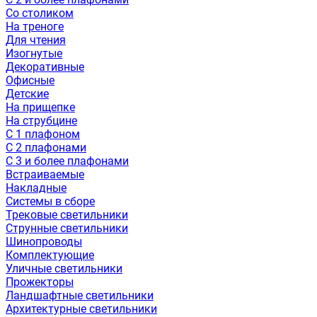
Со столиком
На треноге
Для чтения
Изогнутые
Декоративные
Офисные
Детские
На прищепке
На струбцине
С 1 плафоном
С 2 плафонами
С 3 и более плафонами
Встраиваемые
Накладные
Системы в сборе
Трековые светильники
Струнные светильники
Шинопроводы
Комплектующие
Уличные светильники
Прожекторы
Ландшафтные светильники
Архитектурные светильники