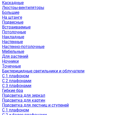
Каскадные
Люстры-вентиляторы
Большие
На штанге
Подвесные
Встраиваемые
Потолочные
Накладные
Настенные
Настенно-потолочные
Мебельные
Для растений
Ночники
Точечные
Бактерицидные светильники и облучатели
С 1 плафоном
С 2 плафонами
С 3 плафонами
Гибкие бра
Подсветка для зеркал
Подсветка для картин
Подсветка для лестниц и ступеней
С 1 плафоном
С 2 и более плафонами