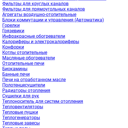
Фильтры для круглых каналов
Фильтры для прямоугольных каналов
Агрегаты воздушно-отопительные
Блоки коммутации и управления (Автоматика)
Горелки
Грязевики
Инфракрасные обогреватели
Калориферы и электрокалориферы
Конфорки
Котлы отопительные
Масляные обогреватели
Отопительные печи
Биокамины
Банные печи
Печи на отработанном масле
Полотенцесушители
Радиаторы отопления
Сушилки для рук
Теплоноситель для систем отопления
Тепловентиляторы
Тепловые пушки
Теплогенераторы
Тепловые завесы