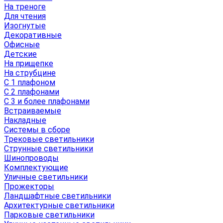
На треноге
Для чтения
Изогнутые
Декоративные
Офисные
Детские
На прищепке
На струбцине
С 1 плафоном
С 2 плафонами
С 3 и более плафонами
Встраиваемые
Накладные
Системы в сборе
Трековые светильники
Струнные светильники
Шинопроводы
Комплектующие
Уличные светильники
Прожекторы
Ландшафтные светильники
Архитектурные светильники
Парковые светильники