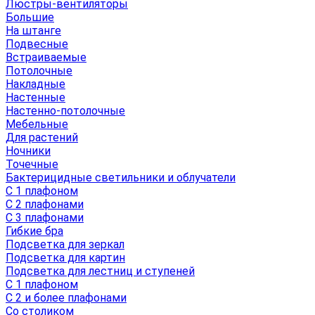
Люстры-вентиляторы
Большие
На штанге
Подвесные
Встраиваемые
Потолочные
Накладные
Настенные
Настенно-потолочные
Мебельные
Для растений
Ночники
Точечные
Бактерицидные светильники и облучатели
С 1 плафоном
С 2 плафонами
С 3 плафонами
Гибкие бра
Подсветка для зеркал
Подсветка для картин
Подсветка для лестниц и ступеней
С 1 плафоном
С 2 и более плафонами
Со столиком