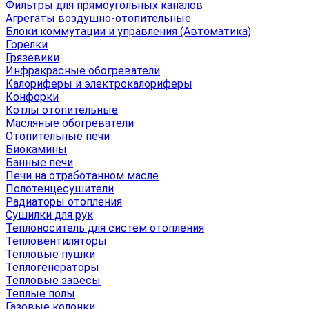
Фильтры для прямоугольных каналов
Агрегаты воздушно-отопительные
Блоки коммутации и управления (Автоматика)
Горелки
Грязевики
Инфракрасные обогреватели
Калориферы и электрокалориферы
Конфорки
Котлы отопительные
Масляные обогреватели
Отопительные печи
Биокамины
Банные печи
Печи на отработанном масле
Полотенцесушители
Радиаторы отопления
Сушилки для рук
Теплоноситель для систем отопления
Тепловентиляторы
Тепловые пушки
Теплогенераторы
Тепловые завесы
Теплые полы
Газовые колонки