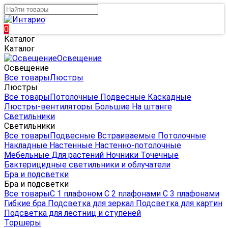
0
Каталог
Каталог
Освещение
Освещение
Все товары
Люстры
Люстры
Все товары
Потолочные
Подвесные
Каскадные
Люстры-вентиляторы
Большие
На штанге
Светильники
Светильники
Все товары
Подвесные
Встраиваемые
Потолочные
Накладные
Настенные
Настенно-потолочные
Мебельные
Для растений
Ночники
Точечные
Бактерицидные светильники и облучатели
Бра и подсветки
Бра и подсветки
Все товары
С 1 плафоном
С 2 плафонами
С 3 плафонами
Гибкие бра
Подсветка для зеркал
Подсветка для картин
Подсветка для лестниц и ступеней
Торшеры