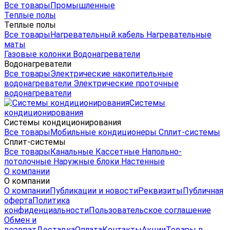
Все товары
Промышленные
Теплые полы
Теплые полы
Все товары
Нагревательный кабель
Нагревательные
маты
Газовые колонки
Водонагреватели
Водонагреватели
Все товары
Электрические накопительные
водонагреватели
Электрические проточные
водонагреватели
Системы
кондиционирования
Системы кондиционирования
Все товары
Мобильные кондиционеры
Сплит-системы
Сплит-системы
Все товары
Канальные
Кассетные
Напольно-
потолочные
Наружные блоки
Настенные
О компании
О компании
О компании
Публикации и новости
Реквизиты
Публичная
оферта
Политика
конфиденциальности
Пользовательское соглашение
Обмен и
возврат
Доставка
Оплата
Контакты
Акции
Товары в