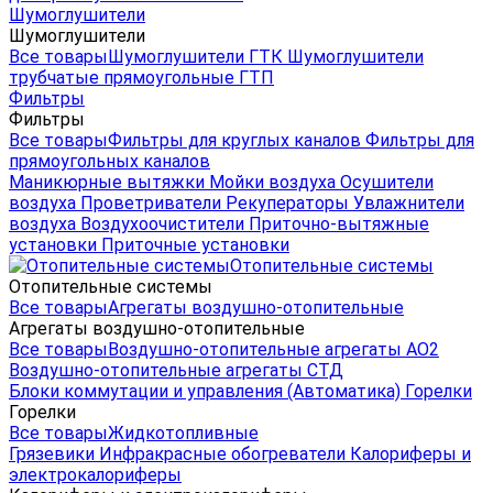
Шумоглушители
Шумоглушители
Все товары
Шумоглушители ГТК
Шумоглушители
трубчатые прямоугольные ГТП
Фильтры
Фильтры
Все товары
Фильтры для круглых каналов
Фильтры для
прямоугольных каналов
Маникюрные вытяжки
Мойки воздуха
Осушители
воздуха
Проветриватели
Рекуператоры
Увлажнители
воздуха
Воздухоочистители
Приточно-вытяжные
установки
Приточные установки
Отопительные системы
Отопительные системы
Все товары
Агрегаты воздушно-отопительные
Агрегаты воздушно-отопительные
Все товары
Воздушно-отопительные агрегаты АО2
Воздушно-отопительные агрегаты СТД
Блоки коммутации и управления (Автоматика)
Горелки
Горелки
Все товары
Жидкотопливные
Грязевики
Инфракрасные обогреватели
Калориферы и
электрокалориферы