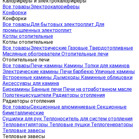
Калориферы и электрокалориферы
Все товары
Электрокалориферы
Конфорки
Конфорки
Все товары
Для бытовых электроплит
Для
промышленных электроплит
Котлы отопительные
Котлы отопительные
Все товары
Электрические
Газовые
Твердотопливные
Масляные обогреватели
Отопительные печи
Отопительные печи
Все товары
Печи-камины
Камины
Топки для каминов
Электрические камины
Печи барбекю
Уличные камины
Встроенные камины
Дымоходы
Каминные облицовки
Аксессуары для камина
Биокамины
Банные печи
Печи на отработанном масле
Полотенцесушители
Радиаторы отопления
Радиаторы отопления
Все товары
Секционные алюминиевые
Секционные
биметаллические
Сушилки для рук
Теплоноситель для систем отопления
Тепловентиляторы
Тепловые пушки
Теплогенераторы
Тепловые завесы
Тепловые завесы