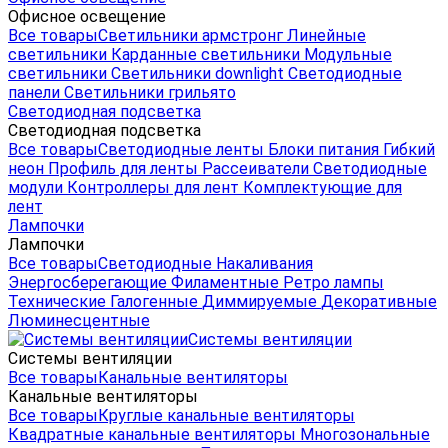
Офисное освещение
Все товары
Светильники армстронг
Линейные
светильники
Карданные светильники
Модульные
светильники
Светильники downlight
Светодиодные
панели
Светильники грильято
Светодиодная подсветка
Светодиодная подсветка
Все товары
Светодиодные ленты
Блоки питания
Гибкий
неон
Профиль для ленты
Рассеиватели
Светодиодные
модули
Контроллеры для лент
Комплектующие для
лент
Лампочки
Лампочки
Все товары
Светодиодные
Накаливания
Энергосберегающие
Филаментные
Ретро лампы
Технические
Галогенные
Диммируемые
Декоративные
Люминесцентные
Системы вентиляции
Системы вентиляции
Все товары
Канальные вентиляторы
Канальные вентиляторы
Все товары
Круглые канальные вентиляторы
Квадратные канальные вентиляторы
Многозональные