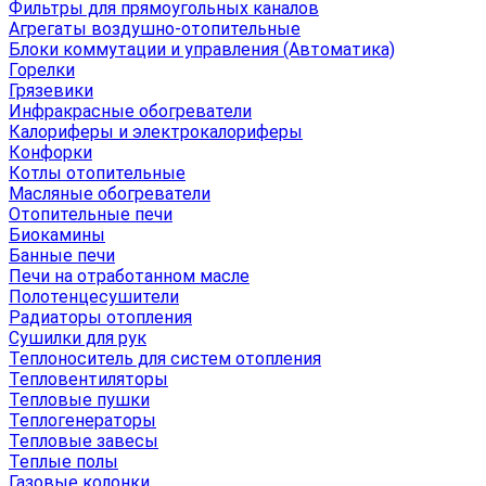
Фильтры для прямоугольных каналов
Агрегаты воздушно-отопительные
Блоки коммутации и управления (Автоматика)
Горелки
Грязевики
Инфракрасные обогреватели
Калориферы и электрокалориферы
Конфорки
Котлы отопительные
Масляные обогреватели
Отопительные печи
Биокамины
Банные печи
Печи на отработанном масле
Полотенцесушители
Радиаторы отопления
Сушилки для рук
Теплоноситель для систем отопления
Тепловентиляторы
Тепловые пушки
Теплогенераторы
Тепловые завесы
Теплые полы
Газовые колонки