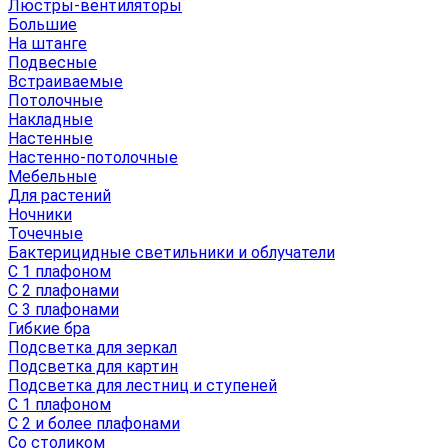
Люстры-вентиляторы
Большие
На штанге
Подвесные
Встраиваемые
Потолочные
Накладные
Настенные
Настенно-потолочные
Мебельные
Для растений
Ночники
Точечные
Бактерицидные светильники и облучатели
С 1 плафоном
С 2 плафонами
С 3 плафонами
Гибкие бра
Подсветка для зеркал
Подсветка для картин
Подсветка для лестниц и ступеней
С 1 плафоном
С 2 и более плафонами
Со столиком