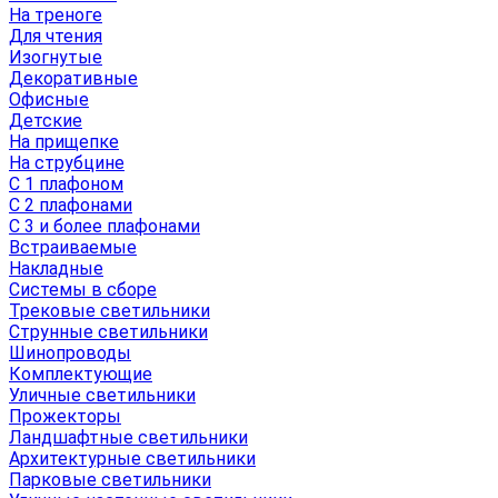
На треноге
Для чтения
Изогнутые
Декоративные
Офисные
Детские
На прищепке
На струбцине
С 1 плафоном
С 2 плафонами
С 3 и более плафонами
Встраиваемые
Накладные
Системы в сборе
Трековые светильники
Струнные светильники
Шинопроводы
Комплектующие
Уличные светильники
Прожекторы
Ландшафтные светильники
Архитектурные светильники
Парковые светильники