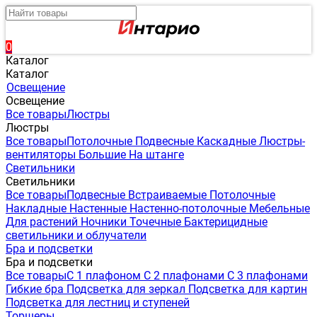
0
Каталог
Каталог
Освещение
Освещение
Все товары
Люстры
Люстры
Все товары
Потолочные
Подвесные
Каскадные
Люстры-
вентиляторы
Большие
На штанге
Светильники
Светильники
Все товары
Подвесные
Встраиваемые
Потолочные
Накладные
Настенные
Настенно-потолочные
Мебельные
Для растений
Ночники
Точечные
Бактерицидные
светильники и облучатели
Бра и подсветки
Бра и подсветки
Все товары
С 1 плафоном
С 2 плафонами
С 3 плафонами
Гибкие бра
Подсветка для зеркал
Подсветка для картин
Подсветка для лестниц и ступеней
Торшеры