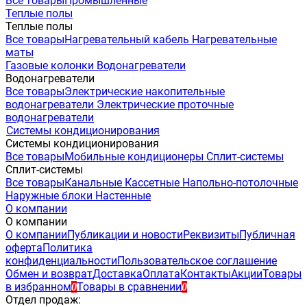
Все товары
Промышленные
Теплые полы
Теплые полы
Все товары
Нагревательный кабель
Нагревательные
маты
Газовые колонки
Водонагреватели
Водонагреватели
Все товары
Электрические накопительные
водонагреватели
Электрические проточные
водонагреватели
Системы кондиционирования
Системы кондиционирования
Все товары
Мобильные кондиционеры
Сплит-системы
Сплит-системы
Все товары
Канальные
Кассетные
Напольно-потолочные
Наружные блоки
Настенные
О компании
О компании
О компании
Публикации и новости
Реквизиты
Публичная
оферта
Политика
конфиденциальности
Пользовательское соглашение
Обмен и возврат
Доставка
Оплата
Контакты
Акции
Товары
в избранном
Товары в сравнении
0
0
Отдел продаж: