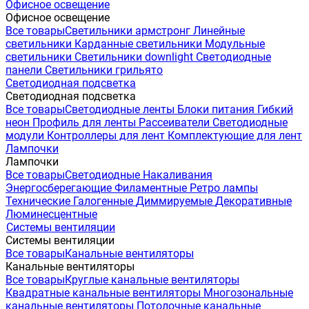
Офисное освещение
Офисное освещение
Все товары
Светильники армстронг
Линейные
светильники
Карданные светильники
Модульные
светильники
Светильники downlight
Светодиодные
панели
Светильники грильято
Светодиодная подсветка
Светодиодная подсветка
Все товары
Светодиодные ленты
Блоки питания
Гибкий
неон
Профиль для ленты
Рассеиватели
Светодиодные
модули
Контроллеры для лент
Комплектующие для лент
Лампочки
Лампочки
Все товары
Светодиодные
Накаливания
Энергосберегающие
Филаментные
Ретро лампы
Технические
Галогенные
Диммируемые
Декоративные
Люминесцентные
Системы вентиляции
Системы вентиляции
Все товары
Канальные вентиляторы
Канальные вентиляторы
Все товары
Круглые канальные вентиляторы
Квадратные канальные вентиляторы
Многозональные
канальные вентиляторы
Потолочные канальные