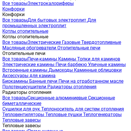
Все товары
Электрокалориферы
Конфорки
Конфорки
Все товары
Для бытовых электроплит
Для
промышленных электроплит
Котлы отопительные
Котлы отопительные
Все товары
Электрические
Газовые
Твердотопливные
Масляные обогреватели
Отопительные печи
Отопительные печи
Все товары
Печи-камины
Камины
Топки для каминов
Электрические камины
Печи барбекю
Уличные камины
Встроенные камины
Дымоходы
Каминные облицовки
Аксессуары для камина
Биокамины
Банные печи
Печи на отработанном масле
Полотенцесушители
Радиаторы отопления
Радиаторы отопления
Все товары
Секционные алюминиевые
Секционные
биметаллические
Сушилки для рук
Теплоноситель для систем отопления
Тепловентиляторы
Тепловые пушки
Теплогенераторы
Тепловые завесы
Тепловые завесы