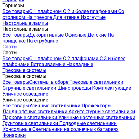
Торшеры
Все товары
С 1 плафоном
С 2 и более плафонами
Со
столиком
На треноге
Для чтения
Изогнутые
Настольные лампы
Настольные лампы
Все товары
Декоративные
Офисные
Детские
На
прищепке
На струбцине
Споты
Споты
Все товары
С 1 плафоном
С 2 плафонами
С 3 и более
плафонами
Встраиваемые
Накладные
Трековые системы
Трековые системы
Все товары
Системы в сборе
Трековые светильники
Струнные светильники
Шинопроводы
Комплектующие
Уличное освещение
Уличное освещение
Все товары
Уличные светильники
Прожекторы
Ландшафтные светильники
Архитектурные светильники
Парковые светильники
Уличные настенные светильники
Грунтовые светильники
Подводные светильники
Консольные
Светильники на солнечных батареях
Фонарики