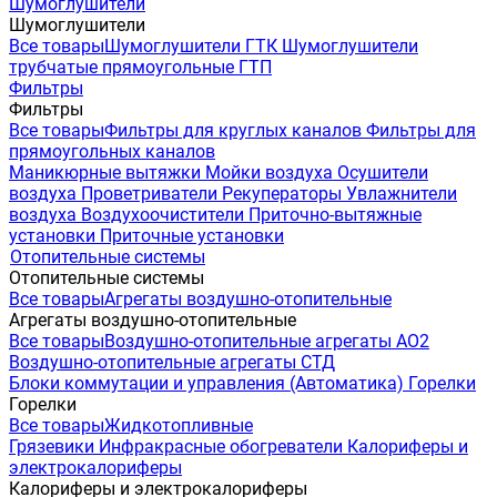
Шумоглушители
Шумоглушители
Все товары
Шумоглушители ГТК
Шумоглушители
трубчатые прямоугольные ГТП
Фильтры
Фильтры
Все товары
Фильтры для круглых каналов
Фильтры для
прямоугольных каналов
Маникюрные вытяжки
Мойки воздуха
Осушители
воздуха
Проветриватели
Рекуператоры
Увлажнители
воздуха
Воздухоочистители
Приточно-вытяжные
установки
Приточные установки
Отопительные системы
Отопительные системы
Все товары
Агрегаты воздушно-отопительные
Агрегаты воздушно-отопительные
Все товары
Воздушно-отопительные агрегаты АО2
Воздушно-отопительные агрегаты СТД
Блоки коммутации и управления (Автоматика)
Горелки
Горелки
Все товары
Жидкотопливные
Грязевики
Инфракрасные обогреватели
Калориферы и
электрокалориферы
Калориферы и электрокалориферы