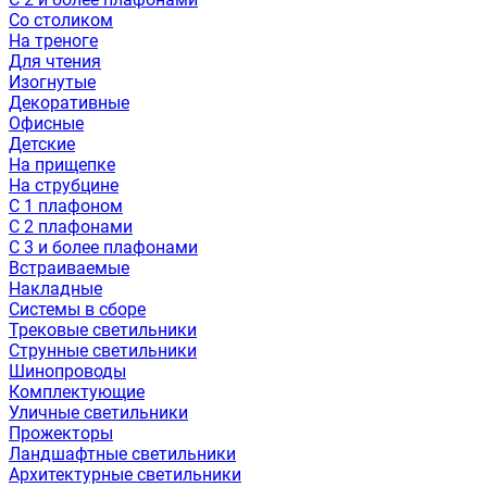
Со столиком
На треноге
Для чтения
Изогнутые
Декоративные
Офисные
Детские
На прищепке
На струбцине
С 1 плафоном
С 2 плафонами
С 3 и более плафонами
Встраиваемые
Накладные
Системы в сборе
Трековые светильники
Струнные светильники
Шинопроводы
Комплектующие
Уличные светильники
Прожекторы
Ландшафтные светильники
Архитектурные светильники