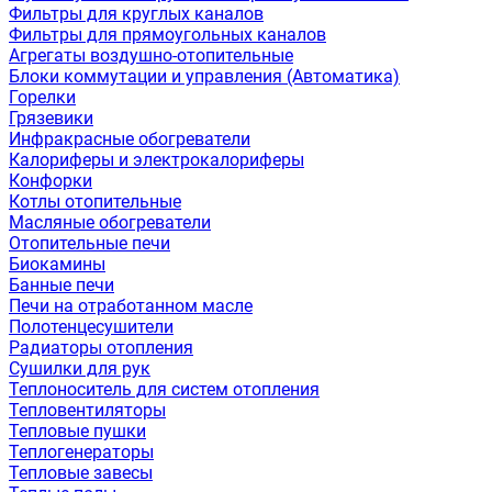
Фильтры для круглых каналов
Фильтры для прямоугольных каналов
Агрегаты воздушно-отопительные
Блоки коммутации и управления (Автоматика)
Горелки
Грязевики
Инфракрасные обогреватели
Калориферы и электрокалориферы
Конфорки
Котлы отопительные
Масляные обогреватели
Отопительные печи
Биокамины
Банные печи
Печи на отработанном масле
Полотенцесушители
Радиаторы отопления
Сушилки для рук
Теплоноситель для систем отопления
Тепловентиляторы
Тепловые пушки
Теплогенераторы
Тепловые завесы