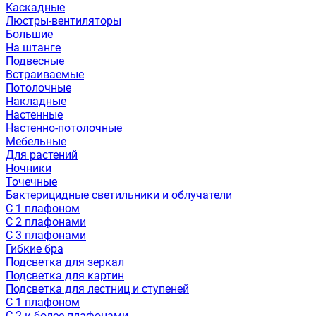
Каскадные
Люстры-вентиляторы
Большие
На штанге
Подвесные
Встраиваемые
Потолочные
Накладные
Настенные
Настенно-потолочные
Мебельные
Для растений
Ночники
Точечные
Бактерицидные светильники и облучатели
С 1 плафоном
С 2 плафонами
С 3 плафонами
Гибкие бра
Подсветка для зеркал
Подсветка для картин
Подсветка для лестниц и ступеней
С 1 плафоном
С 2 и более плафонами