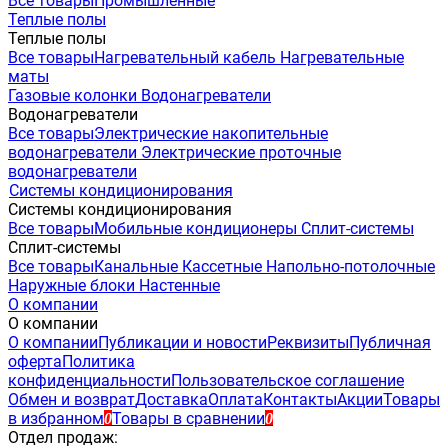
Все товары
Промышленные
Теплые полы
Теплые полы
Все товары
Нагревательный кабель
Нагревательные
маты
Газовые колонки
Водонагреватели
Водонагреватели
Все товары
Электрические накопительные
водонагреватели
Электрические проточные
водонагреватели
Системы кондиционирования
Системы кондиционирования
Все товары
Мобильные кондиционеры
Сплит-системы
Сплит-системы
Все товары
Канальные
Кассетные
Напольно-потолочные
Наружные блоки
Настенные
О компании
О компании
О компании
Публикации и новости
Реквизиты
Публичная
оферта
Политика
конфиденциальности
Пользовательское соглашение
Обмен и возврат
Доставка
Оплата
Контакты
Акции
Товары
в избранном
Товары в сравнении
0
0
Отдел продаж: