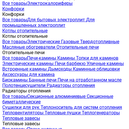
Все товары
Электрокалориферы
Конфорки
Конфорки
Все товары
Для бытовых электроплит
Для
промышленных электроплит
Котлы отопительные
Котлы отопительные
Все товары
Электрические
Газовые
Твердотопливные
Масляные обогреватели
Отопительные печи
Отопительные печи
Все товары
Печи-камины
Камины
Топки для каминов
Электрические камины
Печи барбекю
Уличные камины
Встроенные камины
Дымоходы
Каминные облицовки
Аксессуары для камина
Биокамины
Банные печи
Печи на отработанном масле
Полотенцесушители
Радиаторы отопления
Радиаторы отопления
Все товары
Секционные алюминиевые
Секционные
биметаллические
Сушилки для рук
Теплоноситель для систем отопления
Тепловентиляторы
Тепловые пушки
Теплогенераторы
Тепловые завесы
Тепловые завесы