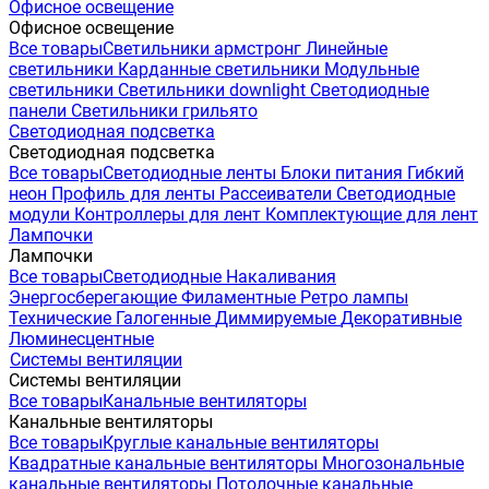
Офисное освещение
Офисное освещение
Все товары
Светильники армстронг
Линейные
светильники
Карданные светильники
Модульные
светильники
Светильники downlight
Светодиодные
панели
Светильники грильято
Светодиодная подсветка
Светодиодная подсветка
Все товары
Светодиодные ленты
Блоки питания
Гибкий
неон
Профиль для ленты
Рассеиватели
Светодиодные
модули
Контроллеры для лент
Комплектующие для лент
Лампочки
Лампочки
Все товары
Светодиодные
Накаливания
Энергосберегающие
Филаментные
Ретро лампы
Технические
Галогенные
Диммируемые
Декоративные
Люминесцентные
Системы вентиляции
Системы вентиляции
Все товары
Канальные вентиляторы
Канальные вентиляторы
Все товары
Круглые канальные вентиляторы
Квадратные канальные вентиляторы
Многозональные
канальные вентиляторы
Потолочные канальные