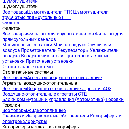
Шумоглушители
Шумоглушители
Все товары
Шумоглушители ГТК
Шумоглушители
трубчатые прямоугольные ГТП
Фильтры
Фильтры
Все товары
Фильтры для круглых каналов
Фильтры для
прямоугольных каналов
Маникюрные вытяжки
Мойки воздуха
Осушители
воздуха
Проветриватели
Рекуператоры
Увлажнители
воздуха
Воздухоочистители
Приточно-вытяжные
установки
Приточные установки
Отопительные системы
Отопительные системы
Все товары
Агрегаты воздушно-отопительные
Агрегаты воздушно-отопительные
Все товары
Воздушно-отопительные агрегаты АО2
Воздушно-отопительные агрегаты СТД
Блоки коммутации и управления (Автоматика)
Горелки
Горелки
Все товары
Жидкотопливные
Грязевики
Инфракрасные обогреватели
Калориферы и
электрокалориферы
Калориферы и электрокалориферы