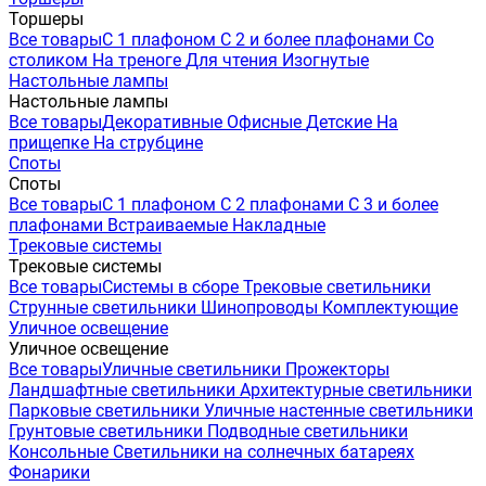
Торшеры
Все товары
С 1 плафоном
С 2 и более плафонами
Со
столиком
На треноге
Для чтения
Изогнутые
Настольные лампы
Настольные лампы
Все товары
Декоративные
Офисные
Детские
На
прищепке
На струбцине
Споты
Споты
Все товары
С 1 плафоном
С 2 плафонами
С 3 и более
плафонами
Встраиваемые
Накладные
Трековые системы
Трековые системы
Все товары
Системы в сборе
Трековые светильники
Струнные светильники
Шинопроводы
Комплектующие
Уличное освещение
Уличное освещение
Все товары
Уличные светильники
Прожекторы
Ландшафтные светильники
Архитектурные светильники
Парковые светильники
Уличные настенные светильники
Грунтовые светильники
Подводные светильники
Консольные
Светильники на солнечных батареях
Фонарики