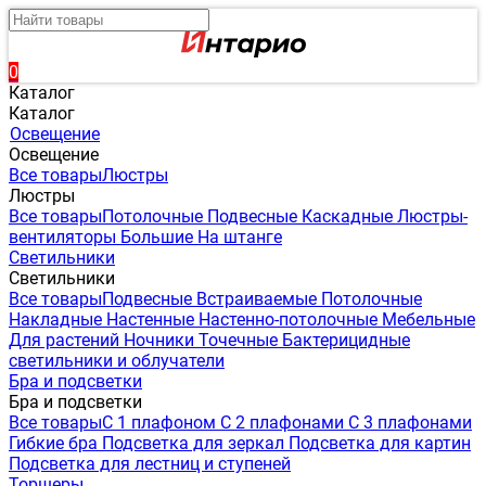
0
Каталог
Каталог
Освещение
Освещение
Все товары
Люстры
Люстры
Все товары
Потолочные
Подвесные
Каскадные
Люстры-
вентиляторы
Большие
На штанге
Светильники
Светильники
Все товары
Подвесные
Встраиваемые
Потолочные
Накладные
Настенные
Настенно-потолочные
Мебельные
Для растений
Ночники
Точечные
Бактерицидные
светильники и облучатели
Бра и подсветки
Бра и подсветки
Все товары
С 1 плафоном
С 2 плафонами
С 3 плафонами
Гибкие бра
Подсветка для зеркал
Подсветка для картин
Подсветка для лестниц и ступеней
Торшеры