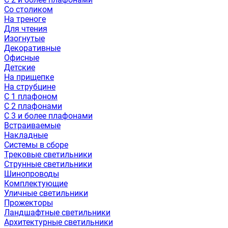
Со столиком
На треноге
Для чтения
Изогнутые
Декоративные
Офисные
Детские
На прищепке
На струбцине
С 1 плафоном
С 2 плафонами
С 3 и более плафонами
Встраиваемые
Накладные
Системы в сборе
Трековые светильники
Струнные светильники
Шинопроводы
Комплектующие
Уличные светильники
Прожекторы
Ландшафтные светильники
Архитектурные светильники