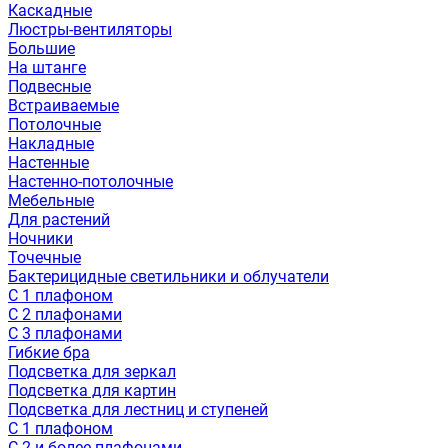
Каскадные
Люстры-вентиляторы
Большие
На штанге
Подвесные
Встраиваемые
Потолочные
Накладные
Настенные
Настенно-потолочные
Мебельные
Для растений
Ночники
Точечные
Бактерицидные светильники и облучатели
С 1 плафоном
С 2 плафонами
С 3 плафонами
Гибкие бра
Подсветка для зеркал
Подсветка для картин
Подсветка для лестниц и ступеней
С 1 плафоном
С 2 и более плафонами