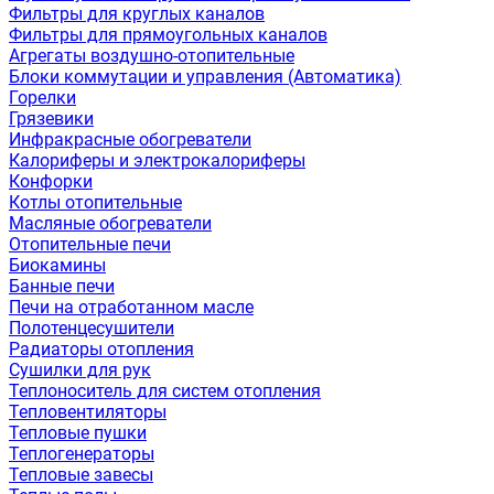
Фильтры для круглых каналов
Фильтры для прямоугольных каналов
Агрегаты воздушно-отопительные
Блоки коммутации и управления (Автоматика)
Горелки
Грязевики
Инфракрасные обогреватели
Калориферы и электрокалориферы
Конфорки
Котлы отопительные
Масляные обогреватели
Отопительные печи
Биокамины
Банные печи
Печи на отработанном масле
Полотенцесушители
Радиаторы отопления
Сушилки для рук
Теплоноситель для систем отопления
Тепловентиляторы
Тепловые пушки
Теплогенераторы
Тепловые завесы