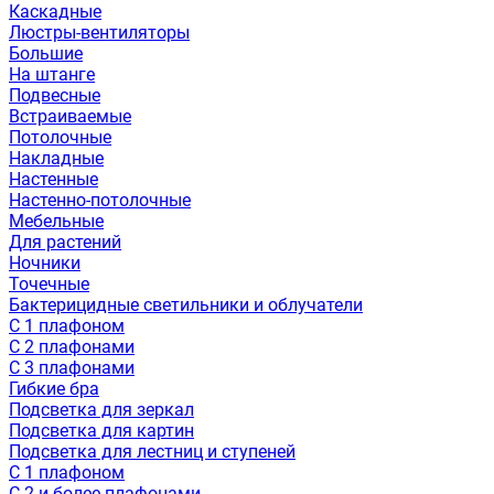
Каскадные
Люстры-вентиляторы
Большие
На штанге
Подвесные
Встраиваемые
Потолочные
Накладные
Настенные
Настенно-потолочные
Мебельные
Для растений
Ночники
Точечные
Бактерицидные светильники и облучатели
С 1 плафоном
С 2 плафонами
С 3 плафонами
Гибкие бра
Подсветка для зеркал
Подсветка для картин
Подсветка для лестниц и ступеней
С 1 плафоном
С 2 и более плафонами