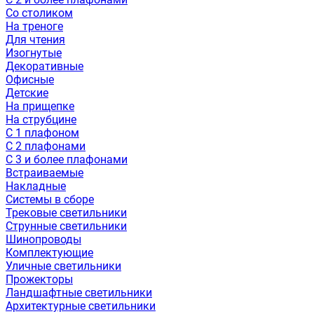
Со столиком
На треноге
Для чтения
Изогнутые
Декоративные
Офисные
Детские
На прищепке
На струбцине
С 1 плафоном
С 2 плафонами
С 3 и более плафонами
Встраиваемые
Накладные
Системы в сборе
Трековые светильники
Струнные светильники
Шинопроводы
Комплектующие
Уличные светильники
Прожекторы
Ландшафтные светильники
Архитектурные светильники