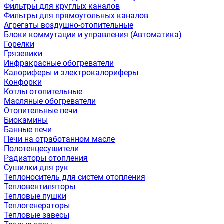
Фильтры для круглых каналов
Фильтры для прямоугольных каналов
Агрегаты воздушно-отопительные
Блоки коммутации и управления (Автоматика)
Горелки
Грязевики
Инфракрасные обогреватели
Калориферы и электрокалориферы
Конфорки
Котлы отопительные
Масляные обогреватели
Отопительные печи
Биокамины
Банные печи
Печи на отработанном масле
Полотенцесушители
Радиаторы отопления
Сушилки для рук
Теплоноситель для систем отопления
Тепловентиляторы
Тепловые пушки
Теплогенераторы
Тепловые завесы