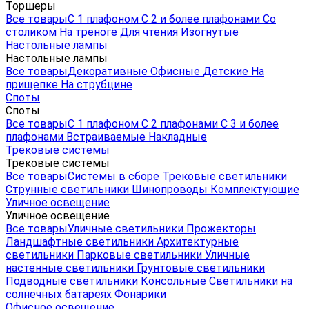
Торшеры
Все товары
С 1 плафоном
С 2 и более плафонами
Со
столиком
На треноге
Для чтения
Изогнутые
Настольные лампы
Настольные лампы
Все товары
Декоративные
Офисные
Детские
На
прищепке
На струбцине
Споты
Споты
Все товары
С 1 плафоном
С 2 плафонами
С 3 и более
плафонами
Встраиваемые
Накладные
Трековые системы
Трековые системы
Все товары
Системы в сборе
Трековые светильники
Струнные светильники
Шинопроводы
Комплектующие
Уличное освещение
Уличное освещение
Все товары
Уличные светильники
Прожекторы
Ландшафтные светильники
Архитектурные
светильники
Парковые светильники
Уличные
настенные светильники
Грунтовые светильники
Подводные светильники
Консольные
Светильники на
солнечных батареях
Фонарики
Офисное освещение