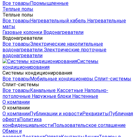
Все товары
Промышленные
Теплые полы
Теплые полы
Все товары
Нагревательный кабель
Нагревательные
маты
Газовые колонки
Водонагреватели
Водонагреватели
Все товары
Электрические накопительные
водонагреватели
Электрические проточные
водонагреватели
Системы
кондиционирования
Системы кондиционирования
Все товары
Мобильные кондиционеры
Сплит-системы
Сплит-системы
Все товары
Канальные
Кассетные
Напольно-
потолочные
Наружные блоки
Настенные
О компании
О компании
О компании
Публикации и новости
Реквизиты
Публичная
оферта
Политика
конфиденциальности
Пользовательское соглашение
Обмен и
возврат
Доставка
Оплата
Контакты
Акции
Товары в