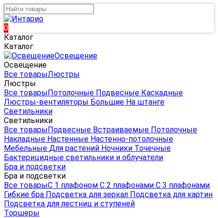
0
Каталог
Каталог
Освещение
Освещение
Все товары
Люстры
Люстры
Все товары
Потолочные
Подвесные
Каскадные
Люстры-вентиляторы
Большие
На штанге
Светильники
Светильники
Все товары
Подвесные
Встраиваемые
Потолочные
Накладные
Настенные
Настенно-потолочные
Мебельные
Для растений
Ночники
Точечные
Бактерицидные светильники и облучатели
Бра и подсветки
Бра и подсветки
Все товары
С 1 плафоном
С 2 плафонами
С 3 плафонами
Гибкие бра
Подсветка для зеркал
Подсветка для картин
Подсветка для лестниц и ступеней
Торшеры