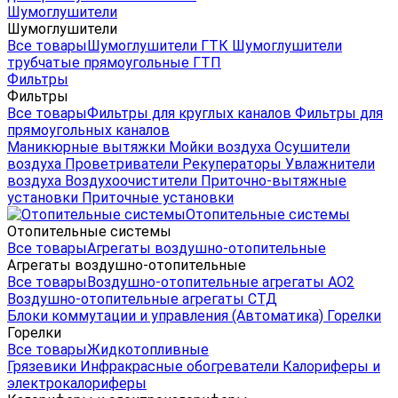
Шумоглушители
Шумоглушители
Все товары
Шумоглушители ГТК
Шумоглушители
трубчатые прямоугольные ГТП
Фильтры
Фильтры
Все товары
Фильтры для круглых каналов
Фильтры для
прямоугольных каналов
Маникюрные вытяжки
Мойки воздуха
Осушители
воздуха
Проветриватели
Рекуператоры
Увлажнители
воздуха
Воздухоочистители
Приточно-вытяжные
установки
Приточные установки
Отопительные системы
Отопительные системы
Все товары
Агрегаты воздушно-отопительные
Агрегаты воздушно-отопительные
Все товары
Воздушно-отопительные агрегаты АО2
Воздушно-отопительные агрегаты СТД
Блоки коммутации и управления (Автоматика)
Горелки
Горелки
Все товары
Жидкотопливные
Грязевики
Инфракрасные обогреватели
Калориферы и
электрокалориферы