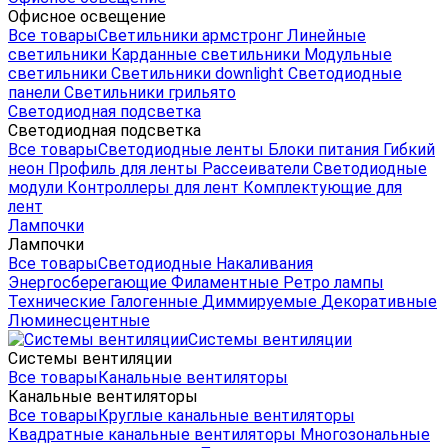
Офисное освещение
Все товары
Светильники армстронг
Линейные
светильники
Карданные светильники
Модульные
светильники
Светильники downlight
Светодиодные
панели
Светильники грильято
Светодиодная подсветка
Светодиодная подсветка
Все товары
Светодиодные ленты
Блоки питания
Гибкий
неон
Профиль для ленты
Рассеиватели
Светодиодные
модули
Контроллеры для лент
Комплектующие для
лент
Лампочки
Лампочки
Все товары
Светодиодные
Накаливания
Энергосберегающие
Филаментные
Ретро лампы
Технические
Галогенные
Диммируемые
Декоративные
Люминесцентные
Системы вентиляции
Системы вентиляции
Все товары
Канальные вентиляторы
Канальные вентиляторы
Все товары
Круглые канальные вентиляторы
Квадратные канальные вентиляторы
Многозональные