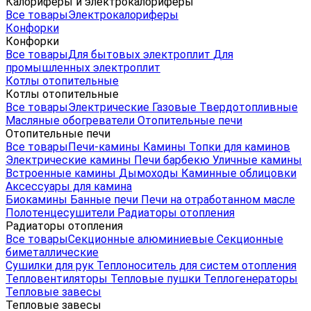
Калориферы и электрокалориферы
Все товары
Электрокалориферы
Конфорки
Конфорки
Все товары
Для бытовых электроплит
Для
промышленных электроплит
Котлы отопительные
Котлы отопительные
Все товары
Электрические
Газовые
Твердотопливные
Масляные обогреватели
Отопительные печи
Отопительные печи
Все товары
Печи-камины
Камины
Топки для каминов
Электрические камины
Печи барбекю
Уличные камины
Встроенные камины
Дымоходы
Каминные облицовки
Аксессуары для камина
Биокамины
Банные печи
Печи на отработанном масле
Полотенцесушители
Радиаторы отопления
Радиаторы отопления
Все товары
Секционные алюминиевые
Секционные
биметаллические
Сушилки для рук
Теплоноситель для систем отопления
Тепловентиляторы
Тепловые пушки
Теплогенераторы
Тепловые завесы
Тепловые завесы