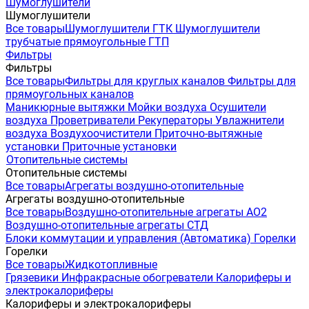
Шумоглушители
Шумоглушители
Все товары
Шумоглушители ГТК
Шумоглушители
трубчатые прямоугольные ГТП
Фильтры
Фильтры
Все товары
Фильтры для круглых каналов
Фильтры для
прямоугольных каналов
Маникюрные вытяжки
Мойки воздуха
Осушители
воздуха
Проветриватели
Рекуператоры
Увлажнители
воздуха
Воздухоочистители
Приточно-вытяжные
установки
Приточные установки
Отопительные системы
Отопительные системы
Все товары
Агрегаты воздушно-отопительные
Агрегаты воздушно-отопительные
Все товары
Воздушно-отопительные агрегаты АО2
Воздушно-отопительные агрегаты СТД
Блоки коммутации и управления (Автоматика)
Горелки
Горелки
Все товары
Жидкотопливные
Грязевики
Инфракрасные обогреватели
Калориферы и
электрокалориферы
Калориферы и электрокалориферы