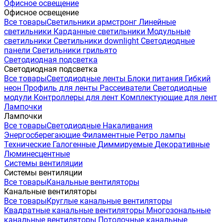
Офисное освещение
Офисное освещение
Все товары
Светильники армстронг
Линейные
светильники
Карданные светильники
Модульные
светильники
Светильники downlight
Светодиодные
панели
Светильники грильято
Светодиодная подсветка
Светодиодная подсветка
Все товары
Светодиодные ленты
Блоки питания
Гибкий
неон
Профиль для ленты
Рассеиватели
Светодиодные
модули
Контроллеры для лент
Комплектующие для лент
Лампочки
Лампочки
Все товары
Светодиодные
Накаливания
Энергосберегающие
Филаментные
Ретро лампы
Технические
Галогенные
Диммируемые
Декоративные
Люминесцентные
Системы вентиляции
Системы вентиляции
Все товары
Канальные вентиляторы
Канальные вентиляторы
Все товары
Круглые канальные вентиляторы
Квадратные канальные вентиляторы
Многозональные
канальные вентиляторы
Потолочные канальные