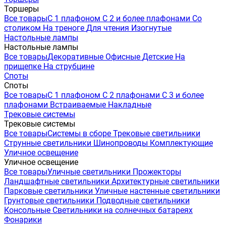
Торшеры
Все товары
С 1 плафоном
С 2 и более плафонами
Со
столиком
На треноге
Для чтения
Изогнутые
Настольные лампы
Настольные лампы
Все товары
Декоративные
Офисные
Детские
На
прищепке
На струбцине
Споты
Споты
Все товары
С 1 плафоном
С 2 плафонами
С 3 и более
плафонами
Встраиваемые
Накладные
Трековые системы
Трековые системы
Все товары
Системы в сборе
Трековые светильники
Струнные светильники
Шинопроводы
Комплектующие
Уличное освещение
Уличное освещение
Все товары
Уличные светильники
Прожекторы
Ландшафтные светильники
Архитектурные светильники
Парковые светильники
Уличные настенные светильники
Грунтовые светильники
Подводные светильники
Консольные
Светильники на солнечных батареях
Фонарики