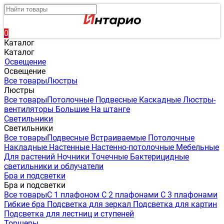
0
Каталог
Каталог
Освещение
Освещение
Все товары
Люстры
Люстры
Все товары
Потолочные
Подвесные
Каскадные
Люстры-
вентиляторы
Большие
На штанге
Светильники
Светильники
Все товары
Подвесные
Встраиваемые
Потолочные
Накладные
Настенные
Настенно-потолочные
Мебельные
Для растений
Ночники
Точечные
Бактерицидные
светильники и облучатели
Бра и подсветки
Бра и подсветки
Все товары
С 1 плафоном
С 2 плафонами
С 3 плафонами
Гибкие бра
Подсветка для зеркал
Подсветка для картин
Подсветка для лестниц и ступеней
Торшеры