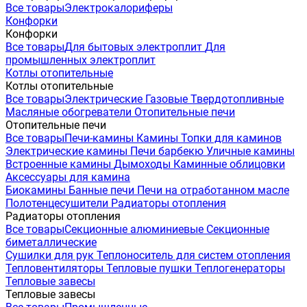
Все товары
Электрокалориферы
Конфорки
Конфорки
Все товары
Для бытовых электроплит
Для
промышленных электроплит
Котлы отопительные
Котлы отопительные
Все товары
Электрические
Газовые
Твердотопливные
Масляные обогреватели
Отопительные печи
Отопительные печи
Все товары
Печи-камины
Камины
Топки для каминов
Электрические камины
Печи барбекю
Уличные камины
Встроенные камины
Дымоходы
Каминные облицовки
Аксессуары для камина
Биокамины
Банные печи
Печи на отработанном масле
Полотенцесушители
Радиаторы отопления
Радиаторы отопления
Все товары
Секционные алюминиевые
Секционные
биметаллические
Сушилки для рук
Теплоноситель для систем отопления
Тепловентиляторы
Тепловые пушки
Теплогенераторы
Тепловые завесы
Тепловые завесы