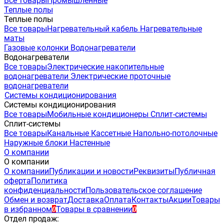
Все товары
Промышленные
Теплые полы
Теплые полы
Все товары
Нагревательный кабель
Нагревательные
маты
Газовые колонки
Водонагреватели
Водонагреватели
Все товары
Электрические накопительные
водонагреватели
Электрические проточные
водонагреватели
Системы кондиционирования
Системы кондиционирования
Все товары
Мобильные кондиционеры
Сплит-системы
Сплит-системы
Все товары
Канальные
Кассетные
Напольно-потолочные
Наружные блоки
Настенные
О компании
О компании
О компании
Публикации и новости
Реквизиты
Публичная
оферта
Политика
конфиденциальности
Пользовательское соглашение
Обмен и возврат
Доставка
Оплата
Контакты
Акции
Товары
в избранном
Товары в сравнении
0
0
Отдел продаж: