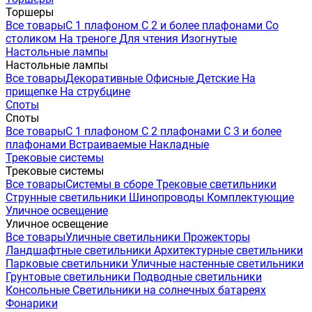
Торшеры
Все товары
С 1 плафоном
С 2 и более плафонами
Со
столиком
На треноге
Для чтения
Изогнутые
Настольные лампы
Настольные лампы
Все товары
Декоративные
Офисные
Детские
На
прищепке
На струбцине
Споты
Споты
Все товары
С 1 плафоном
С 2 плафонами
С 3 и более
плафонами
Встраиваемые
Накладные
Трековые системы
Трековые системы
Все товары
Системы в сборе
Трековые светильники
Струнные светильники
Шинопроводы
Комплектующие
Уличное освещение
Уличное освещение
Все товары
Уличные светильники
Прожекторы
Ландшафтные светильники
Архитектурные светильники
Парковые светильники
Уличные настенные светильники
Грунтовые светильники
Подводные светильники
Консольные
Светильники на солнечных батареях
Фонарики