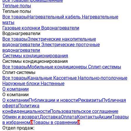
Все товары
Промышленные
Теплые полы
Теплые полы
Все товары
Нагревательный кабель
Нагревательные
маты
Газовые колонки
Водонагреватели
Водонагреватели
Все товары
Электрические накопительные
водонагреватели
Электрические проточные
водонагреватели
Системы кондиционирования
Системы кондиционирования
Все товары
Мобильные кондиционеры
Сплит-системы
Сплит-системы
Все товары
Канальные
Кассетные
Напольно-потолочные
Наружные блоки
Настенные
О компании
О компании
О компании
Публикации и новости
Реквизиты
Публичная
оферта
Политика
конфиденциальности
Пользовательское соглашение
Обмен и возврат
Доставка
Оплата
Контакты
Акции
Товары
в избранном
Товары в сравнении
0
0
Отдел продаж: