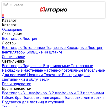
0
Каталог
Каталог
Освещение
Освещение
Все товары
Люстры
Люстры
Все товары
Потолочные
Подвесные
Каскадные
Люстры-
вентиляторы
Большие
На штанге
Светильники
Светильники
Все товары
Подвесные
Встраиваемые
Потолочные
Накладные
Настенные
Настенно-потолочные
Мебельные
Для растений
Ночники
Точечные
Бактерицидные
светильники и облучатели
Бра и подсветки
Бра и подсветки
Все товары
С 1 плафоном
С 2 плафонами
С 3 плафонами
Гибкие бра
Подсветка для зеркал
Подсветка для картин
Подсветка для лестниц и ступеней
Торшеры