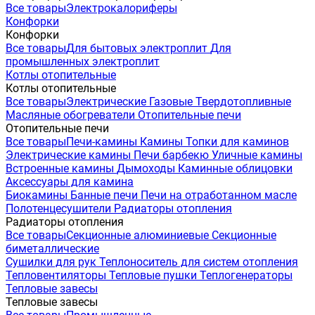
Все товары
Электрокалориферы
Конфорки
Конфорки
Все товары
Для бытовых электроплит
Для
промышленных электроплит
Котлы отопительные
Котлы отопительные
Все товары
Электрические
Газовые
Твердотопливные
Масляные обогреватели
Отопительные печи
Отопительные печи
Все товары
Печи-камины
Камины
Топки для каминов
Электрические камины
Печи барбекю
Уличные камины
Встроенные камины
Дымоходы
Каминные облицовки
Аксессуары для камина
Биокамины
Банные печи
Печи на отработанном масле
Полотенцесушители
Радиаторы отопления
Радиаторы отопления
Все товары
Секционные алюминиевые
Секционные
биметаллические
Сушилки для рук
Теплоноситель для систем отопления
Тепловентиляторы
Тепловые пушки
Теплогенераторы
Тепловые завесы
Тепловые завесы