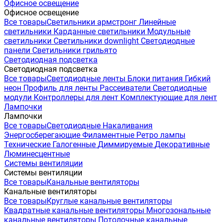
Офисное освещение
Офисное освещение
Все товары
Светильники армстронг
Линейные
светильники
Карданные светильники
Модульные
светильники
Светильники downlight
Светодиодные
панели
Светильники грильято
Светодиодная подсветка
Светодиодная подсветка
Все товары
Светодиодные ленты
Блоки питания
Гибкий
неон
Профиль для ленты
Рассеиватели
Светодиодные
модули
Контроллеры для лент
Комплектующие для лент
Лампочки
Лампочки
Все товары
Светодиодные
Накаливания
Энергосберегающие
Филаментные
Ретро лампы
Технические
Галогенные
Диммируемые
Декоративные
Люминесцентные
Системы вентиляции
Системы вентиляции
Все товары
Канальные вентиляторы
Канальные вентиляторы
Все товары
Круглые канальные вентиляторы
Квадратные канальные вентиляторы
Многозональные
канальные вентиляторы
Потолочные канальные