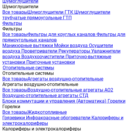
Шумоглушители
Шумоглушители
Все товары
Шумоглушители ГТК
Шумоглушители
трубчатые прямоугольные ГТП
Фильтры
Фильтры
Все товары
Фильтры для круглых каналов
Фильтры для
прямоугольных каналов
Маникюрные вытяжки
Мойки воздуха
Осушители
воздуха
Проветриватели
Рекуператоры
Увлажнители
воздуха
Воздухоочистители
Приточно-вытяжные
установки
Приточные установки
Отопительные системы
Отопительные системы
Все товары
Агрегаты воздушно-отопительные
Агрегаты воздушно-отопительные
Все товары
Воздушно-отопительные агрегаты АО2
Воздушно-отопительные агрегаты СТД
Блоки коммутации и управления (Автоматика)
Горелки
Горелки
Все товары
Жидкотопливные
Грязевики
Инфракрасные обогреватели
Калориферы и
электрокалориферы
Калориферы и электрокалориферы