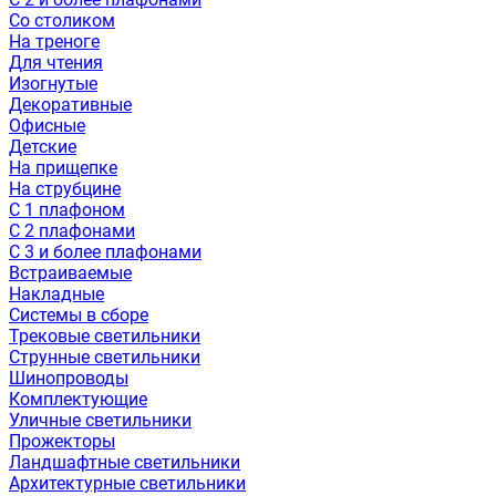
Со столиком
На треноге
Для чтения
Изогнутые
Декоративные
Офисные
Детские
На прищепке
На струбцине
С 1 плафоном
С 2 плафонами
С 3 и более плафонами
Встраиваемые
Накладные
Системы в сборе
Трековые светильники
Струнные светильники
Шинопроводы
Комплектующие
Уличные светильники
Прожекторы
Ландшафтные светильники
Архитектурные светильники