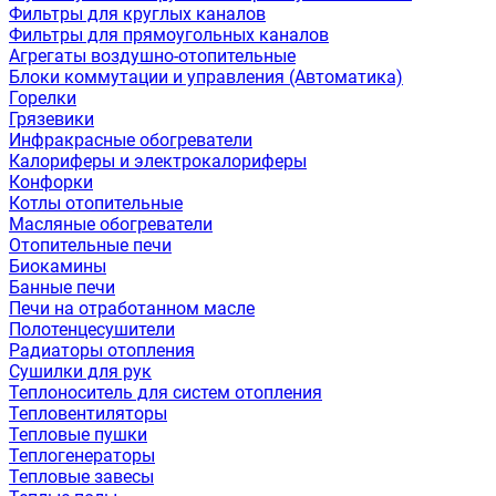
Фильтры для круглых каналов
Фильтры для прямоугольных каналов
Агрегаты воздушно-отопительные
Блоки коммутации и управления (Автоматика)
Горелки
Грязевики
Инфракрасные обогреватели
Калориферы и электрокалориферы
Конфорки
Котлы отопительные
Масляные обогреватели
Отопительные печи
Биокамины
Банные печи
Печи на отработанном масле
Полотенцесушители
Радиаторы отопления
Сушилки для рук
Теплоноситель для систем отопления
Тепловентиляторы
Тепловые пушки
Теплогенераторы
Тепловые завесы