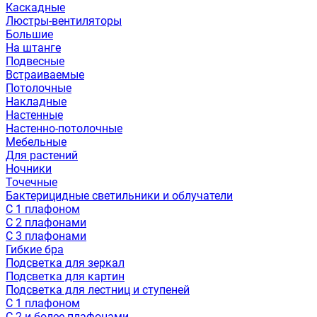
Каскадные
Люстры-вентиляторы
Большие
На штанге
Подвесные
Встраиваемые
Потолочные
Накладные
Настенные
Настенно-потолочные
Мебельные
Для растений
Ночники
Точечные
Бактерицидные светильники и облучатели
С 1 плафоном
С 2 плафонами
С 3 плафонами
Гибкие бра
Подсветка для зеркал
Подсветка для картин
Подсветка для лестниц и ступеней
С 1 плафоном
С 2 и более плафонами