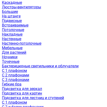
Каскадные
Люстры-вентиляторы
Большие
На штанге
Подвесные
Встраиваемые
Потолочные
Накладные
Настенные
Настенно-потолочные
Мебельные
Для растений
Ночники
Точечные
Бактерицидные светильники и облучатели
С 1 плафоном
С 2 плафонами
С 3 плафонами
Гибкие бра
Подсветка для зеркал
Подсветка для картин
Подсветка для лестниц и ступеней
С 1 плафоном
С 2 и более плафонами