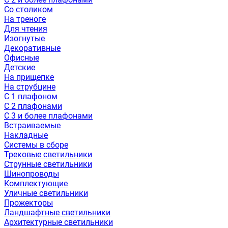
Со столиком
На треноге
Для чтения
Изогнутые
Декоративные
Офисные
Детские
На прищепке
На струбцине
С 1 плафоном
С 2 плафонами
С 3 и более плафонами
Встраиваемые
Накладные
Системы в сборе
Трековые светильники
Струнные светильники
Шинопроводы
Комплектующие
Уличные светильники
Прожекторы
Ландшафтные светильники
Архитектурные светильники