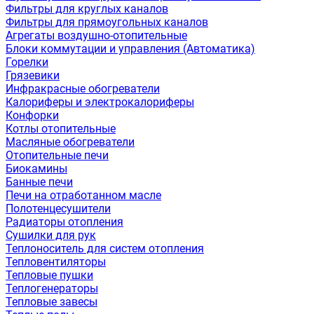
Фильтры для круглых каналов
Фильтры для прямоугольных каналов
Агрегаты воздушно-отопительные
Блоки коммутации и управления (Автоматика)
Горелки
Грязевики
Инфракрасные обогреватели
Калориферы и электрокалориферы
Конфорки
Котлы отопительные
Масляные обогреватели
Отопительные печи
Биокамины
Банные печи
Печи на отработанном масле
Полотенцесушители
Радиаторы отопления
Сушилки для рук
Теплоноситель для систем отопления
Тепловентиляторы
Тепловые пушки
Теплогенераторы
Тепловые завесы