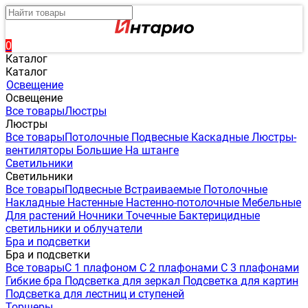
0
Каталог
Каталог
Освещение
Освещение
Все товары
Люстры
Люстры
Все товары
Потолочные
Подвесные
Каскадные
Люстры-
вентиляторы
Большие
На штанге
Светильники
Светильники
Все товары
Подвесные
Встраиваемые
Потолочные
Накладные
Настенные
Настенно-потолочные
Мебельные
Для растений
Ночники
Точечные
Бактерицидные
светильники и облучатели
Бра и подсветки
Бра и подсветки
Все товары
С 1 плафоном
С 2 плафонами
С 3 плафонами
Гибкие бра
Подсветка для зеркал
Подсветка для картин
Подсветка для лестниц и ступеней
Торшеры