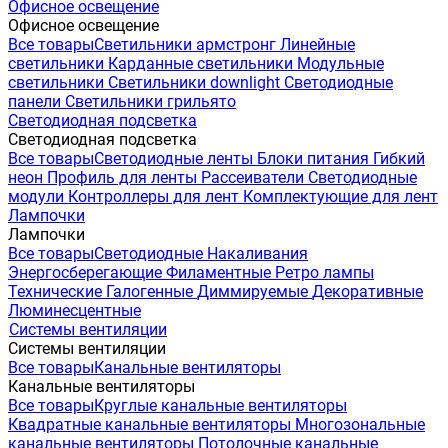
Офисное освещение
Офисное освещение
Все товары
Светильники армстронг
Линейные
светильники
Карданные светильники
Модульные
светильники
Светильники downlight
Светодиодные
панели
Светильники грильято
Светодиодная подсветка
Светодиодная подсветка
Все товары
Светодиодные ленты
Блоки питания
Гибкий
неон
Профиль для ленты
Рассеиватели
Светодиодные
модули
Контроллеры для лент
Комплектующие для лент
Лампочки
Лампочки
Все товары
Светодиодные
Накаливания
Энергосберегающие
Филаментные
Ретро лампы
Технические
Галогенные
Диммируемые
Декоративные
Люминесцентные
Системы вентиляции
Системы вентиляции
Все товары
Канальные вентиляторы
Канальные вентиляторы
Все товары
Круглые канальные вентиляторы
Квадратные канальные вентиляторы
Многозональные
канальные вентиляторы
Потолочные канальные