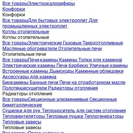
Все товары
Электрокалориферы
Конфорки
Конфорки
Все товары
Для бытовых электроплит
Для
промышленных электроплит
Котлы отопительные
Котлы отопительные
Все товары
Электрические
Газовые
Твердотопливные
Масляные обогреватели
Отопительные печи
Отопительные печи
Все товары
Печи-камины
Камины
Топки для каминов
Электрические камины
Печи барбекю
Уличные камины
Встроенные камины
Дымоходы
Каминные облицовки
Аксессуары для камина
Биокамины
Банные печи
Печи на отработанном масле
Полотенцесушители
Радиаторы отопления
Радиаторы отопления
Все товары
Секционные алюминиевые
Секционные
биметаллические
Сушилки для рук
Теплоноситель для систем отопления
Тепловентиляторы
Тепловые пушки
Теплогенераторы
Тепловые завесы
Тепловые завесы