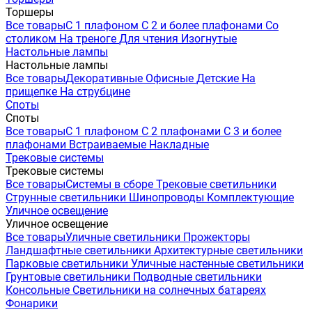
Торшеры
Все товары
С 1 плафоном
С 2 и более плафонами
Со
столиком
На треноге
Для чтения
Изогнутые
Настольные лампы
Настольные лампы
Все товары
Декоративные
Офисные
Детские
На
прищепке
На струбцине
Споты
Споты
Все товары
С 1 плафоном
С 2 плафонами
С 3 и более
плафонами
Встраиваемые
Накладные
Трековые системы
Трековые системы
Все товары
Системы в сборе
Трековые светильники
Струнные светильники
Шинопроводы
Комплектующие
Уличное освещение
Уличное освещение
Все товары
Уличные светильники
Прожекторы
Ландшафтные светильники
Архитектурные светильники
Парковые светильники
Уличные настенные светильники
Грунтовые светильники
Подводные светильники
Консольные
Светильники на солнечных батареях
Фонарики