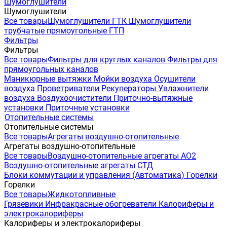
Шумоглушители
Шумоглушители
Все товары
Шумоглушители ГТК
Шумоглушители
трубчатые прямоугольные ГТП
Фильтры
Фильтры
Все товары
Фильтры для круглых каналов
Фильтры для
прямоугольных каналов
Маникюрные вытяжки
Мойки воздуха
Осушители
воздуха
Проветриватели
Рекуператоры
Увлажнители
воздуха
Воздухоочистители
Приточно-вытяжные
установки
Приточные установки
Отопительные системы
Отопительные системы
Все товары
Агрегаты воздушно-отопительные
Агрегаты воздушно-отопительные
Все товары
Воздушно-отопительные агрегаты АО2
Воздушно-отопительные агрегаты СТД
Блоки коммутации и управления (Автоматика)
Горелки
Горелки
Все товары
Жидкотопливные
Грязевики
Инфракрасные обогреватели
Калориферы и
электрокалориферы
Калориферы и электрокалориферы