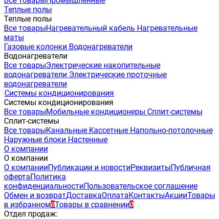
Все товары
Промышленные
Теплые полы
Теплые полы
Все товары
Нагревательный кабель
Нагревательные
маты
Газовые колонки
Водонагреватели
Водонагреватели
Все товары
Электрические накопительные
водонагреватели
Электрические проточные
водонагреватели
Системы кондиционирования
Системы кондиционирования
Все товары
Мобильные кондиционеры
Сплит-системы
Сплит-системы
Все товары
Канальные
Кассетные
Напольно-потолочные
Наружные блоки
Настенные
О компании
О компании
О компании
Публикации и новости
Реквизиты
Публичная
оферта
Политика
конфиденциальности
Пользовательское соглашение
Обмен и возврат
Доставка
Оплата
Контакты
Акции
Товары
в избранном
Товары в сравнении
0
0
Отдел продаж: