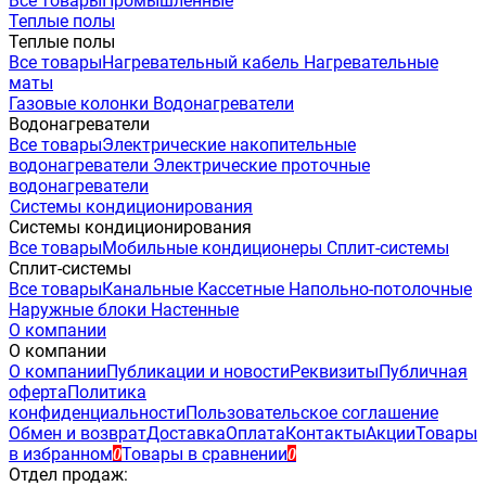
Все товары
Промышленные
Теплые полы
Теплые полы
Все товары
Нагревательный кабель
Нагревательные
маты
Газовые колонки
Водонагреватели
Водонагреватели
Все товары
Электрические накопительные
водонагреватели
Электрические проточные
водонагреватели
Системы кондиционирования
Системы кондиционирования
Все товары
Мобильные кондиционеры
Сплит-системы
Сплит-системы
Все товары
Канальные
Кассетные
Напольно-потолочные
Наружные блоки
Настенные
О компании
О компании
О компании
Публикации и новости
Реквизиты
Публичная
оферта
Политика
конфиденциальности
Пользовательское соглашение
Обмен и возврат
Доставка
Оплата
Контакты
Акции
Товары
в избранном
Товары в сравнении
0
0
Отдел продаж: