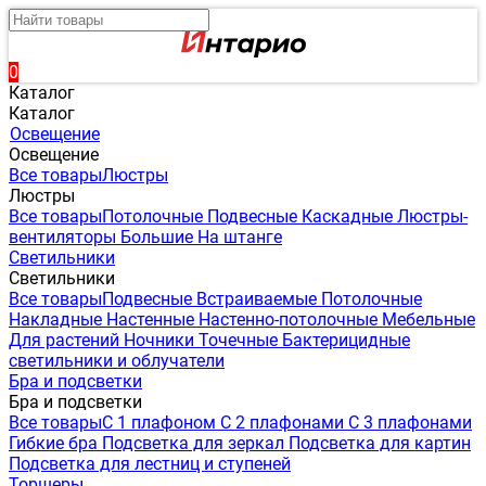
0
Каталог
Каталог
Освещение
Освещение
Все товары
Люстры
Люстры
Все товары
Потолочные
Подвесные
Каскадные
Люстры-
вентиляторы
Большие
На штанге
Светильники
Светильники
Все товары
Подвесные
Встраиваемые
Потолочные
Накладные
Настенные
Настенно-потолочные
Мебельные
Для растений
Ночники
Точечные
Бактерицидные
светильники и облучатели
Бра и подсветки
Бра и подсветки
Все товары
С 1 плафоном
С 2 плафонами
С 3 плафонами
Гибкие бра
Подсветка для зеркал
Подсветка для картин
Подсветка для лестниц и ступеней
Торшеры