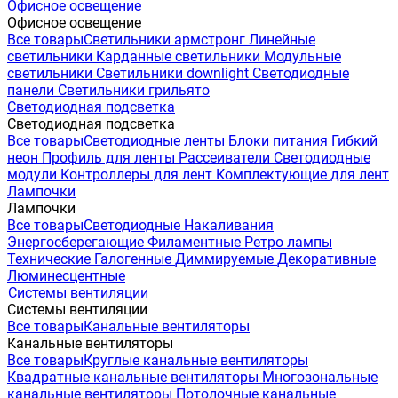
Офисное освещение
Офисное освещение
Все товары
Светильники армстронг
Линейные
светильники
Карданные светильники
Модульные
светильники
Светильники downlight
Светодиодные
панели
Светильники грильято
Светодиодная подсветка
Светодиодная подсветка
Все товары
Светодиодные ленты
Блоки питания
Гибкий
неон
Профиль для ленты
Рассеиватели
Светодиодные
модули
Контроллеры для лент
Комплектующие для лент
Лампочки
Лампочки
Все товары
Светодиодные
Накаливания
Энергосберегающие
Филаментные
Ретро лампы
Технические
Галогенные
Диммируемые
Декоративные
Люминесцентные
Системы вентиляции
Системы вентиляции
Все товары
Канальные вентиляторы
Канальные вентиляторы
Все товары
Круглые канальные вентиляторы
Квадратные канальные вентиляторы
Многозональные
канальные вентиляторы
Потолочные канальные