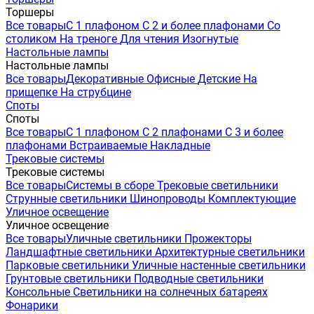
Торшеры
Все товары
С 1 плафоном
С 2 и более плафонами
Со
столиком
На треноге
Для чтения
Изогнутые
Настольные лампы
Настольные лампы
Все товары
Декоративные
Офисные
Детские
На
прищепке
На струбцине
Споты
Споты
Все товары
С 1 плафоном
С 2 плафонами
С 3 и более
плафонами
Встраиваемые
Накладные
Трековые системы
Трековые системы
Все товары
Системы в сборе
Трековые светильники
Струнные светильники
Шинопроводы
Комплектующие
Уличное освещение
Уличное освещение
Все товары
Уличные светильники
Прожекторы
Ландшафтные светильники
Архитектурные светильники
Парковые светильники
Уличные настенные светильники
Грунтовые светильники
Подводные светильники
Консольные
Светильники на солнечных батареях
Фонарики