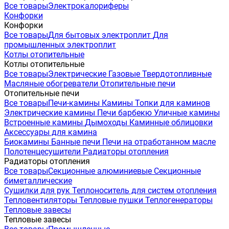
Все товары
Электрокалориферы
Конфорки
Конфорки
Все товары
Для бытовых электроплит
Для
промышленных электроплит
Котлы отопительные
Котлы отопительные
Все товары
Электрические
Газовые
Твердотопливные
Масляные обогреватели
Отопительные печи
Отопительные печи
Все товары
Печи-камины
Камины
Топки для каминов
Электрические камины
Печи барбекю
Уличные камины
Встроенные камины
Дымоходы
Каминные облицовки
Аксессуары для камина
Биокамины
Банные печи
Печи на отработанном масле
Полотенцесушители
Радиаторы отопления
Радиаторы отопления
Все товары
Секционные алюминиевые
Секционные
биметаллические
Сушилки для рук
Теплоноситель для систем отопления
Тепловентиляторы
Тепловые пушки
Теплогенераторы
Тепловые завесы
Тепловые завесы