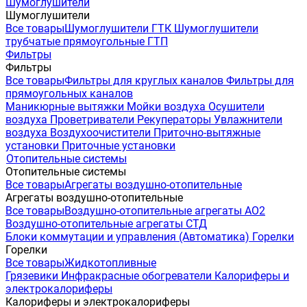
Шумоглушители
Шумоглушители
Все товары
Шумоглушители ГТК
Шумоглушители
трубчатые прямоугольные ГТП
Фильтры
Фильтры
Все товары
Фильтры для круглых каналов
Фильтры для
прямоугольных каналов
Маникюрные вытяжки
Мойки воздуха
Осушители
воздуха
Проветриватели
Рекуператоры
Увлажнители
воздуха
Воздухоочистители
Приточно-вытяжные
установки
Приточные установки
Отопительные системы
Отопительные системы
Все товары
Агрегаты воздушно-отопительные
Агрегаты воздушно-отопительные
Все товары
Воздушно-отопительные агрегаты АО2
Воздушно-отопительные агрегаты СТД
Блоки коммутации и управления (Автоматика)
Горелки
Горелки
Все товары
Жидкотопливные
Грязевики
Инфракрасные обогреватели
Калориферы и
электрокалориферы
Калориферы и электрокалориферы